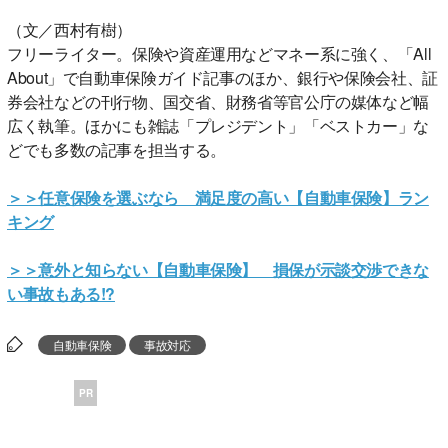
（文／西村有樹）
フリーライター。保険や資産運用などマネー系に強く、「All
About」で自動車保険ガイド記事のほか、銀行や保険会社、証
券会社などの刊行物、国交省、財務省等官公庁の媒体など幅
広く執筆。ほかにも雑誌「プレジデント」「ベストカー」な
どでも多数の記事を担当する。
＞＞任意保険を選ぶなら 満足度の高い【自動車保険】ラン
キング
＞＞意外と知らない【自動車保険】 損保が示談交渉できな
い事故もある!?
自動車保険
事故対応
PR