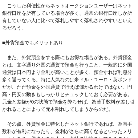
こうした利便性からネットオークションユーザーはネット
銀行口座を所有している場合が多く、通常の銀行口座しか所
有していない人に比べて落札しやすく落札されやすいといえ
るだろう。
■外貨預金でもメリットあり
また、外貨預金をする際にもお得な場合がある。外貨預金
とは、文字通り外国の通貨で預金を行うこと。一般的に外国
通貨は日本円より金利が高いことが多く、預金すれば利息分
多く返ってくる。特に人気なのは米ドル・ユーロ・英ポンド
だが、ただ預金を外国通貨で行えば儲かるわけではない。円
高・円安の動きもしっかりとチェックしておく必要がある。
元金と差額が0の状態で預金を降ろせば、為替手数料が差し引
かれることによって元本割れしてしまうからのだ。
その点、外貨預金に特化したネット銀行であれば、為替手
数料が有利になったり、金利がさらに高くなるといったメリ