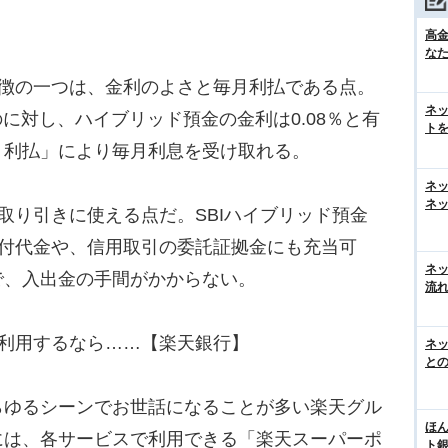
高
な
特徴の一つは、金利のよさと毎月利払である点。
ネ
のに対し、ハイブリッド預金の金利は0.08％と有
トを
月利払」により毎月利息を受け取れる。
ネ
ネッ
取り引きに使える点だ。SBIハイブリッド預金
買付代金や、信用取引の委託証拠金にも充当可
ネ
で、入出金の手間がかからない。
流
く利用するなら……【楽天銀行】
ネッ
と
ゆるシーンでお世話になることが多い楽天グル
ほん
には、各サービスで利用できる「楽天スーパーポ
ト