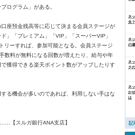
ープログラム」がある。
ネ
夫？
口座預金残高等に応じて決まる会員ステージが
ド」「プレミアム」「VIP」「スーパーVIP」
ネ
の
ントリーすれば、参加可能となる。会員ステージ
M手数料が無料になる回数が増えたり、給与や年
ネ
用で獲得できる楽天ポイント数がアップしたりす
ク
ネッ
か
する機会が多いのであれば、利用しない手はな
は
ら……【スルガ銀行ANA支店】
記