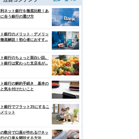
金利ネット銀行を徹底比較！あ
たに合う銀行の選び方
ット銀行のメリット・デメリッ
徹底解説！初心者におすす...
ット銀行のちょっと面白い話。
ト銀行は変わった支店名が...
ット銀行の解約手続き 基本の
れと気を付けたいこと
ト銀行でフラット35にするこ
のメリット
の数分で口座が作れる!?ネッ
銀行の口座を開設する方法