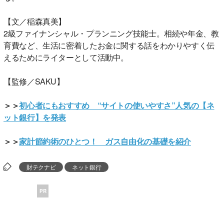
【文／稲森真美】
2級ファイナンシャル・プランニング技能士。相続や年金、教
育費など、生活に密着したお金に関する話をわかりやすく伝
えるためにライターとして活動中。
【監修／SAKU】
＞＞
初心者にもおすすめ “サイトの使いやすさ”人気の【ネ
ット銀行】を発表
＞＞
家計節約術のひとつ！ ガス自由化の基礎を紹介
財テクナビ
ネット銀行
PR