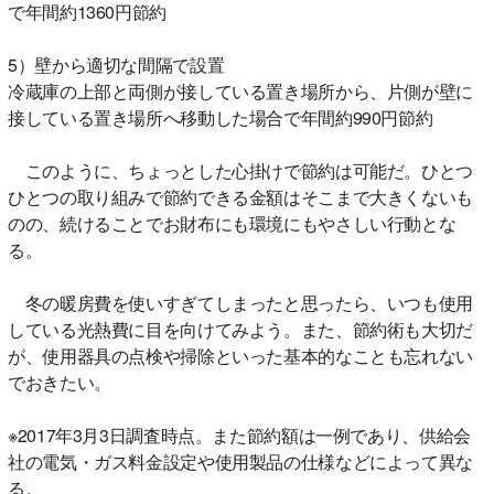
で年間約1360円節約
5）壁から適切な間隔で設置
冷蔵庫の上部と両側が接している置き場所から、片側が壁に
接している置き場所へ移動した場合で年間約990円節約
このように、ちょっとした心掛けで節約は可能だ。ひとつ
ひとつの取り組みで節約できる金額はそこまで大きくないも
のの、続けることでお財布にも環境にもやさしい行動とな
る。
冬の暖房費を使いすぎてしまったと思ったら、いつも使用
している光熱費に目を向けてみよう。また、節約術も大切だ
が、使用器具の点検や掃除といった基本的なことも忘れない
でおきたい。
※2017年3月3日調査時点。また節約額は一例であり、供給会
社の電気・ガス料金設定や使用製品の仕様などによって異な
る。