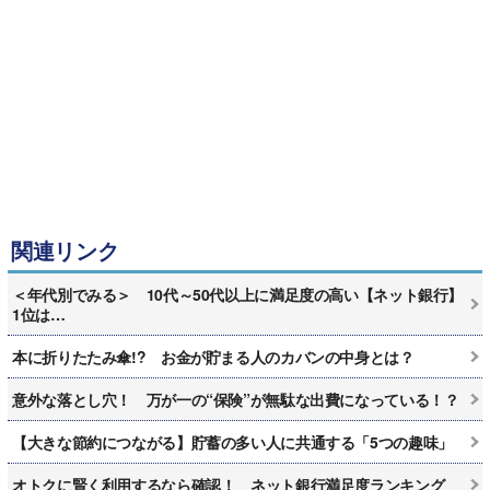
関連リンク
＜年代別でみる＞ 10代～50代以上に満足度の高い【ネット銀行】
1位は…
本に折りたたみ傘!? お金が貯まる人のカバンの中身とは？
意外な落とし穴！ 万が一の“保険”が無駄な出費になっている！？
【大きな節約につながる】貯蓄の多い人に共通する「5つの趣味」
オトクに賢く利用するなら確認！ ネット銀行満足度ランキング