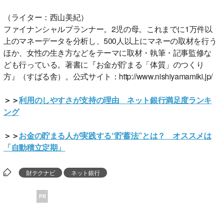
（ライター：西山美紀）
ファイナンシャルプランナー。2児の母。これまでに1万件以
上のマネーデータを分析し、500人以上にマネーの取材を行う
ほか、女性の生き方などをテーマに取材・執筆・記事監修な
ども行っている。著書に『お金が貯まる「体質」のつくり
方』（すばる舎）。公式サイト：http://www.nishiyamamiki.jp/
＞＞
利用のしやすさが支持の理由 ネット銀行満足度ランキ
ング
＞＞
お金の貯まる人が実践する“貯蓄法”とは？ オススメは
「自動積立定期」
財テクナビ
ネット銀行
PR