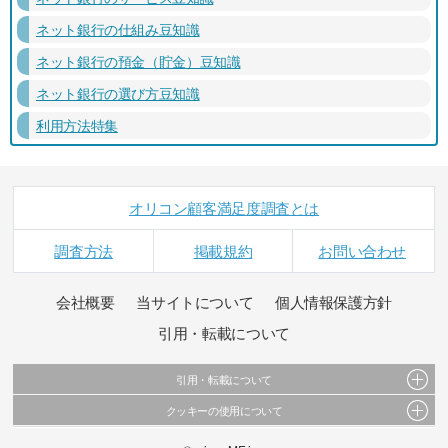
ネット銀行の仕組み豆知識
ネット銀行の預金（貯金）豆知識
ネット銀行の選び方豆知識
利用方法特集
オリコン顧客満足度調査とは
調査方法
掲載規約
お問い合わせ
会社概要
当サイトについて
個人情報保護方針
引用・転載について
引用・転載について
クッキーの使用について
当サイトで公開されている情報（文字、写真、イラスト、画像データ等）及びこれらの配
置・編集および構造などについての著作権は株式会社oricon MEに帰属しております。
このサイトでは Cookie を使用して、ユーザーに合わせたコンテンツや広告の表示、ソーシャ