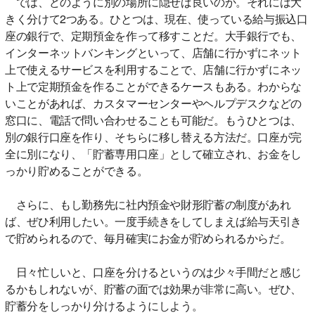
では、どのように別の場所に隠せば良いのか。それには大
きく分けて2つある。ひとつは、現在、使っている給与振込口
座の銀行で、定期預金を作って移すことだ。大手銀行でも、
インターネットバンキングといって、店舗に行かずにネット
上で使えるサービスを利用することで、店舗に行かずにネッ
ト上で定期預金を作ることができるケースもある。わからな
いことがあれば、カスタマーセンターやヘルプデスクなどの
窓口に、電話で問い合わせることも可能だ。もうひとつは、
別の銀行口座を作り、そちらに移し替える方法だ。口座が完
全に別になり、「貯蓄専用口座」として確立され、お金をし
っかり貯めることができる。
さらに、もし勤務先に社内預金や財形貯蓄の制度があれ
ば、ぜひ利用したい。一度手続きをしてしまえば給与天引き
で貯められるので、毎月確実にお金が貯められるからだ。
日々忙しいと、口座を分けるというのは少々手間だと感じ
るかもしれないが、貯蓄の面では効果が非常に高い。ぜひ、
貯蓄分をしっかり分けるようにしよう。