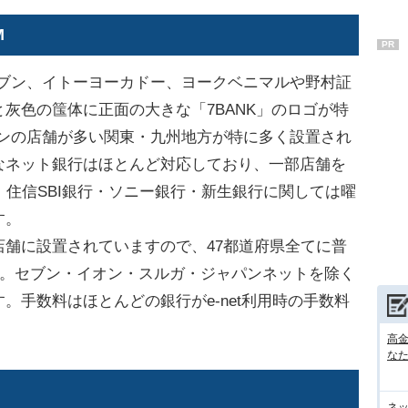
M
PR
ブン、イトーヨーカドー、ヨークベニマルや野村証
灰色の筺体に正面の大きな「7BANK」のロゴが特
ブンの店舗が多い関東・九州地方が特に多く設置され
なネット銀行はほとんど対応しており、一部店舗を
、住信SBI銀行・ソニー銀行・新生銀行に関しては曜
す。
舗に設置されていますので、47都道府県全てに普
す。セブン・イオン・スルガ・ジャパンネットを除く
。手数料はほとんどの銀行がe-net利用時の手数料
高
な
ネ