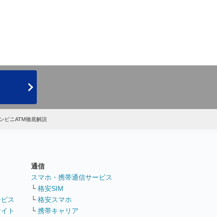
ンビニATM徹底解説
通信
ト
スマホ・携帯通信サービス
└
格安SIM
ービス
└
格安スマホ
サイト
└
携帯キャリア