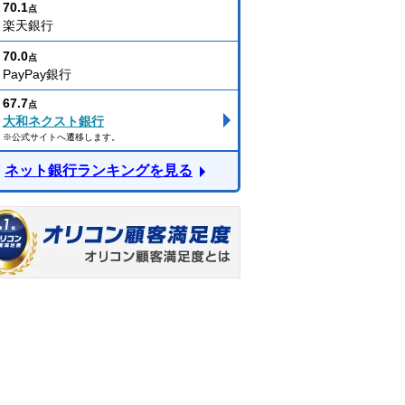
70.1
点
楽天銀行
70.0
点
PayPay銀行
67.7
点
大和ネクスト銀行
※公式サイトへ遷移します。
ネット銀行ランキングを見る