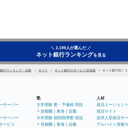
＼ 2,199人が選んだ ／
ネット銀行ランキング
を見る
銀行ランキング・比較
ガイド
ネット銀行のサービス豆知識
ネット銀行別！コ
塾
人材
ーサーバー
大学受験 塾・予備校 現役
就活エージェン
└
首都圏
｜
東海
｜
近畿
就活サイト
ーサーバー
大学受験 個別指導塾 現役
逆求人型就活サ
サービス
└
首都圏
｜
東海
｜
近畿
アルバイト情報