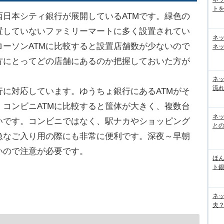
トを
日本シティ銀行が展開しているATMです。緑色の
置していないファミリーマートに多く設置されてい
ネ
ーソンATMに比較すると設置店舗数が少ないので
ネッ
方にとってどの店舗にあるのか把握しておいた方が
ネ
流
に対応しています。ゆうちょ銀行にあるATMがそ
コンビニATMに比較すると筺体が大きく、複数台
ネッ
いです。コンビニではなく、駅ナカやショッピング
と
急なご入り用の際にも非常に便利です。深夜～早朝
いので注意が必要です。
ほん
ト
ネ
夫？