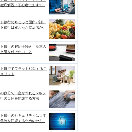
徹底解説！初心者におすす...
ット銀行のちょっと面白い話。
ト銀行は変わった支店名が...
ット銀行の解約手続き 基本の
れと気を付けたいこと
ト銀行でフラット35にするこ
のメリット
の数分で口座が作れる!?ネッ
銀行の口座を開設する方法
ット銀行のセキュリティは大丈
危険を回避するためのセキ...