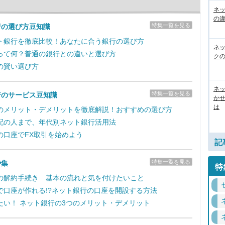
ネ
の
特集一覧を見る
行の選び方豆知識
ト銀行を徹底比較！あなたに合う銀行の選び方
ネ
って何？普通の銀行との違いと選び方
ク
の賢い選び方
ネッ
特集一覧を見る
行のサービス豆知識
か
は
のメリット・デメリットを徹底解説！おすすめの選び方
配の人まで、年代別ネット銀行活用法
の口座でFX取引を始めよう
記
特集一覧を見る
特集
特
の解約手続き 基本の流れと気を付けたいこと
で口座が作れる!?ネット銀行の口座を開設する方法
たい！ ネット銀行の3つのメリット・デメリット