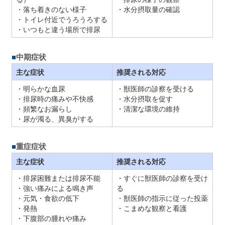
・落ち着きのない様子
・水分摂取量の確認
・トイレ付近でうろうろする
・いつもと違う場所で排尿
中期症状
主な症状
推奨される対応
・明らかな血尿
・獣医師の診察を受ける
・排尿時の痛みや不快感
・水分摂取を促す
・頻繁なお漏らし
・清潔な環境の維持
・尿が濁る、異臭がする
重症症状
主な症状
推奨される対応
・排尿困難または排尿不能
・すぐに獣医師の診察を受け
・強い痛みによる鳴き声
る
・元気・食欲の低下
・獣医師の指示に従った投薬
・発熱
・こまめな観察と看護
・下腹部の腫れや痛み