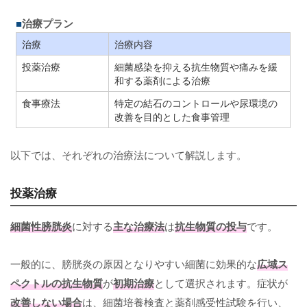
治療プラン
治療
治療内容
投薬治療
細菌感染を抑える抗生物質や痛みを緩
和する薬剤による治療
食事療法
特定の結石のコントロールや尿環境の
改善を目的とした食事管理
以下では、それぞれの治療法について解説します。
投薬治療
細菌性膀胱炎
に対する
主な治療法
は
抗生物質の投与
です。
一般的に、膀胱炎の原因となりやすい細菌に効果的な
広域ス
ペクトルの抗生物質
が
初期治療
として選択されます。症状が
改善しない場合
は、細菌培養検査と薬剤感受性試験を行い、