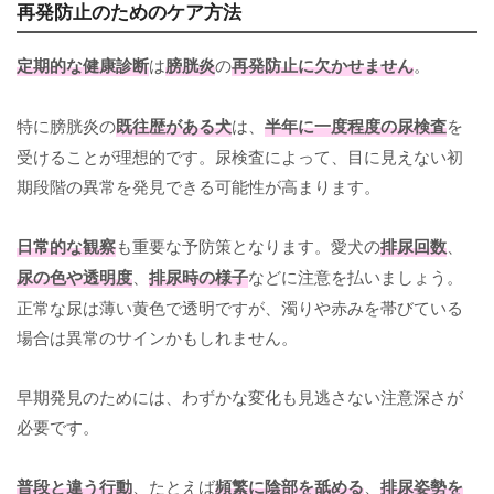
再発防止のためのケア方法
定期的な健康診断
は
膀胱炎
の
再発防止に欠かせません
。
特に膀胱炎の
既往歴がある犬
は、
半年に一度程度の尿検査
を
受けることが理想的です。尿検査によって、目に見えない初
期段階の異常を発見できる可能性が高まります。
日常的な観察
も重要な予防策となります。愛犬の
排尿回数
、
尿の色や透明度
、
排尿時の様子
などに注意を払いましょう。
正常な尿は薄い黄色で透明ですが、濁りや赤みを帯びている
場合は異常のサインかもしれません。
早期発見のためには、わずかな変化も見逃さない注意深さが
必要です。
普段と違う行動
、たとえば
頻繁に陰部を舐める
、
排尿姿勢を