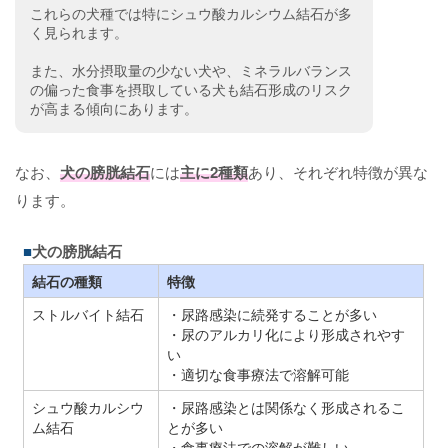
これらの犬種では特にシュウ酸カルシウム結石が多
く見られます。
また、水分摂取量の少ない犬や、ミネラルバランス
の偏った食事を摂取している犬も結石形成のリスク
が高まる傾向にあります。
なお、
犬の膀胱結石
には
主に2種類
あり、それぞれ特徴が異な
ります。
犬の膀胱結石
結石の種類
特徴
ストルバイト結石
・尿路感染に続発することが多い
・尿のアルカリ化により形成されやす
い
・適切な食事療法で溶解可能
シュウ酸カルシウ
・尿路感染とは関係なく形成されるこ
ム結石
とが多い
・食事療法での溶解が難しい