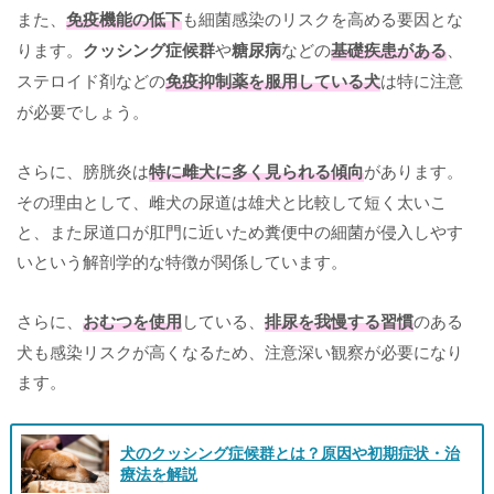
また、
免疫機能の低下
も細菌感染のリスクを高める要因とな
ります。
クッシング症候群
や
糖尿病
などの
基礎疾患がある
、
ステロイド剤などの
免疫抑制薬を服用している犬
は特に注意
が必要でしょう。
さらに、膀胱炎は
特に雌犬に多く見られる傾向
があります。
その理由として、雌犬の尿道は雄犬と比較して短く太いこ
と、また尿道口が肛門に近いため糞便中の細菌が侵入しやす
いという解剖学的な特徴が関係しています。
さらに、
おむつを使用
している、
排尿を我慢する習慣
のある
犬も感染リスクが高くなるため、注意深い観察が必要になり
ます。
犬のクッシング症候群とは？原因や初期症状・治
療法を解説