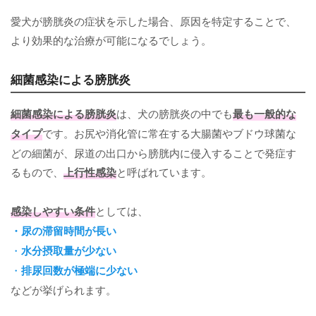
愛犬が膀胱炎の症状を示した場合、原因を特定することで、
より効果的な治療が可能になるでしょう。
細菌感染による膀胱炎
細菌感染による膀胱炎
は、犬の膀胱炎の中でも
最も一般的な
タイプ
です。お尻や消化管に常在する大腸菌やブドウ球菌な
どの細菌が、尿道の出口から膀胱内に侵入することで発症す
るもので、
上行性感染
と呼ばれています。
感染しやすい条件
としては、
・尿の滞留時間が長い
・
水分摂取量が少ない
・
排尿回数が極端に少ない
などが挙げられます。