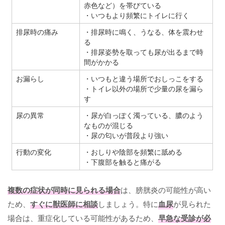
赤色など）を帯びている
・いつもより頻繁にトイレに行く
排尿時の痛み
・排尿時に鳴く、うなる、体を震わせ
る
・排尿姿勢を取っても尿が出るまで時
間がかかる
お漏らし
・いつもと違う場所でおしっこをする
・トイレ以外の場所で少量の尿を漏ら
す
尿の異常
・尿が白っぽく濁っている、膿のよう
なものが混じる
・尿の匂いが普段より強い
行動の変化
・おしりや陰部を頻繁に舐める
・下腹部を触ると痛がる
複数の症状が同時に見られる場合
は、膀胱炎の可能性が高い
ため、
すぐに獣医師に相談
しましょう。特に
血尿
が見られた
場合は、重症化している可能性があるため、
早急な受診が必