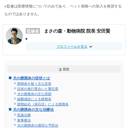
※監修は医療情報についてのみであり、ペット保険への加入を推奨する
ものではありません。
まさの森・動物病院 院長 安田賢
監修者
プロフィールを見る
目次
犬の膀胱炎の症状とは
膀胱炎を疑う主な症状
症状の進行度合いと重症度
犬の膀胱炎の主な原因
細菌感染による膀胱炎
膀胱結石（尿石症）による膀胱炎
犬の膀胱炎の主な治療法
投薬治療
食事療法
犬の膀胱炎の適切な予防法