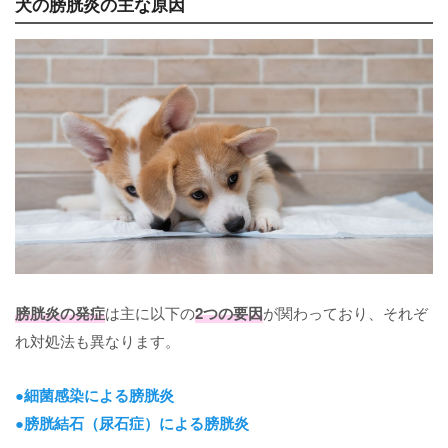
犬の膀胱炎の主な原因
膀胱炎の発症
は主に以下の
2つの要因
が関わっており、それぞ
れ対処法も異なります。
●細菌感染による膀胱炎
●膀胱結石（尿石症）による膀胱炎