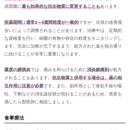
原因菌に
最も効果的な抗生物質に変更することも
あります。
投薬期間
は
通常2～4週間程度が一般的
ですが、症状の改善度
合いによって調整されることがあります。治療中は、定期的
な尿検査を行い、細菌の有無や炎症の程度をモニタリングし
ます。完全に治療が完了するまで、処方された薬を指示通り
に続けることが非常に重要になります。
重度の膀胱炎
では、痛みを和らげるために
消炎鎮痛剤
が処方
されることもあります。
抗生物質と併用する場合は、薬の相
互作用に注意が必要
です。また、副作用として食欲不振や嘔
吐、下痢などの消化器症状が現れることがあるため、異変を
感じたら獣医師に相談しましょう。
食事療法