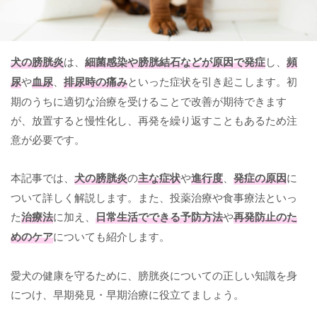
犬の膀胱炎
は、
細菌感染や膀胱結石などが原因で発症
し、
頻
尿
や
血尿
、
排尿時の痛み
といった症状を引き起こします。初
期のうちに適切な治療を受けることで改善が期待できます
が、放置すると慢性化し、再発を繰り返すこともあるため注
意が必要です。
本記事では、
犬の膀胱炎
の
主な症状
や
進行度
、
発症の原因
に
ついて詳しく解説します。また、投薬治療や食事療法といっ
た
治療法
に加え、
日常生活でできる予防方法
や
再発防止のた
めのケア
についても紹介します。
愛犬の健康を守るために、膀胱炎についての正しい知識を身
につけ、早期発見・早期治療に役立てましょう。