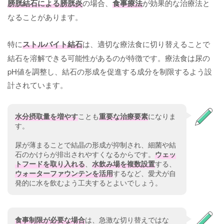
膀胱結石による膀胱炎
の場合、
食事療法
が効果的な治療法と
なることがあります。
特に
ストルバイト結石
は、適切な療法食に切り替えることで
結石を溶解できる可能性があるのが特徴です。療法食は尿の
pH値を調整し、結石の形成を促進する成分を制限するよう設
計されています。
水分摂取量を増やす
ことも
重要な治療要素
になりま
す。
尿が薄まることで結晶の形成が抑制され、細菌や結
石のかけらが排出されやすくなるからです。
ウェッ
トフードを取り入れる
、
水飲み場を複数設置
する、
ウォーターファウンテンを活用
するなど、愛犬が自
発的に水を飲むよう工夫するとよいでしょう。
食事制限が必要な場合
は、急激な切り替えではな