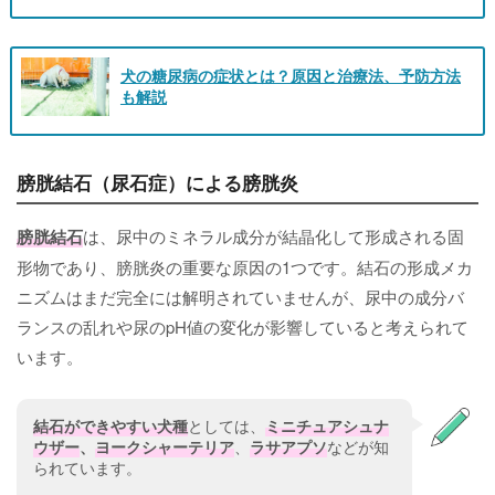
犬の糖尿病の症状とは？原因と治療法、予防方法
も解説
膀胱結石（尿石症）による膀胱炎
膀胱結石
は、尿中のミネラル成分が結晶化して形成される固
形物であり、膀胱炎の重要な原因の1つです。結石の形成メカ
ニズムはまだ完全には解明されていませんが、尿中の成分バ
ランスの乱れや尿のpH値の変化が影響していると考えられて
います。
結石ができやすい犬種
としては、
ミニチュアシュナ
ウザー
、
ヨークシャーテリア
、
ラサアプソ
などが知
られています。