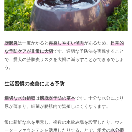
膀胱炎
は一度かかると
再発しやすい傾向
があるため、
日常的
な予防ケアが非常に大切
です。適切な予防法を実践すること
で、愛犬の膀胱炎リスクを大幅に減らすことができるでしょ
う。
生活習慣の改善による予防
適切な水分摂取
は
膀胱炎予防の基本
です。十分な水分により
尿が薄まり、細菌が膀胱内で繁殖しにくくなります。
常に新鮮な水を用意し、複数の水飲み場を設置したり、ウォ
ーターファウンテンを活用したりすることで、愛犬の
水分摂