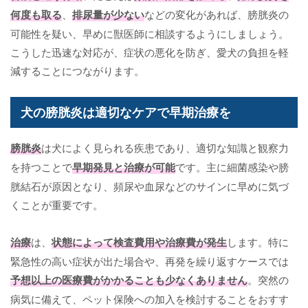
何度も取る
、
排尿量が少ない
などの変化があれば、膀胱炎の
可能性を疑い、早めに獣医師に相談するようにしましょう。
こうした迅速な対応が、症状の悪化を防ぎ、愛犬の負担を軽
減することにつながります。
犬の膀胱炎は適切なケアで早期治療を
膀胱炎
は犬によく見られる疾患であり、適切な知識と観察力
を持つことで
早期発見と治療が可能
です。主に細菌感染や膀
胱結石が原因となり、頻尿や血尿などのサインに早めに気づ
くことが重要です。
治療
は、
状態によって検査費用や治療費が発生
します。特に
緊急性の高い症状が出た場合や、再発を繰り返すケースでは
予想以上の医療費がかかることも少なくありません
。突然の
病気に備えて、ペット保険への加入を検討することをおすす