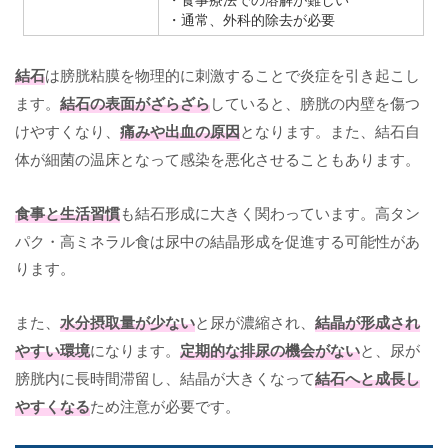
・通常、外科的除去が必要
結石
は膀胱粘膜を物理的に刺激することで炎症を引き起こし
ます。
結石の表面がざらざら
していると、膀胱の内壁を傷つ
けやすくなり、
痛みや出血の原因
となります。また、結石自
体が細菌の温床となって感染を悪化させることもあります。
食事と生活習慣
も結石形成に大きく関わっています。高タン
パク・高ミネラル食は尿中の結晶形成を促進する可能性があ
ります。
また、
水分摂取量が少ない
と尿が濃縮され、
結晶が形成され
やすい環境
になります。
定期的な排尿の機会がない
と、尿が
膀胱内に長時間滞留し、結晶が大きくなって
結石へと成長し
やすくなる
ため注意が必要です。