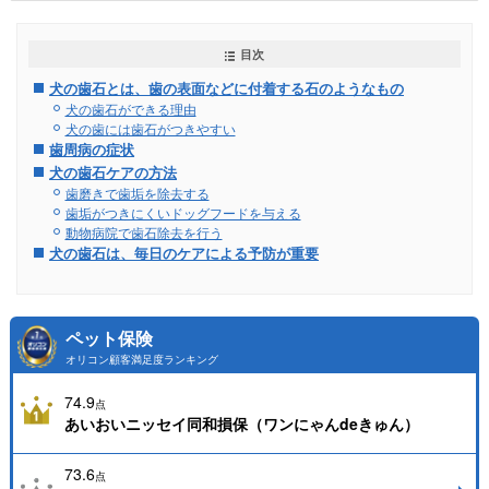
目次
犬の歯石とは、歯の表面などに付着する石のようなもの
犬の歯石ができる理由
犬の歯には歯石がつきやすい
歯周病の症状
犬の歯石ケアの方法
歯磨きで歯垢を除去する
歯垢がつきにくいドッグフードを与える
動物病院で歯石除去を行う
犬の歯石は、毎日のケアによる予防が重要
ペット保険
オリコン顧客満足度ランキング
74.9
点
あいおいニッセイ同和損保（ワンにゃんdeきゅん）
73.6
点