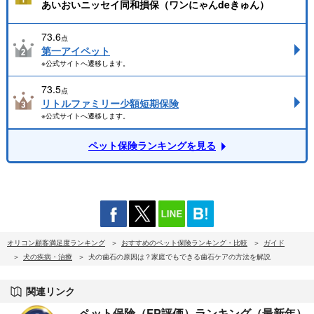
あいおいニッセイ同和損保（ワンにゃんdeきゅん）
73.6
点
第一アイペット
※公式サイトへ遷移します。
73.5
点
リトルファミリー少額短期保険
※公式サイトへ遷移します。
ペット保険ランキングを見る
オリコン顧客満足度ランキング
おすすめのペット保険ランキング・比較
ガイド
犬の疾病・治療
犬の歯石の原因は？家庭でもできる歯石ケアの方法を解説
関連リンク
ペット保険（FP評価）ランキング（最新年）