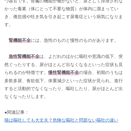
つ器官です。腎臓の機能が働かないと、尿として排泄されな
かった毒素（体にとって不要な物質）が体内に溜まってい
き、倦怠感や吐き気を引き起こす尿毒症という病気になりま
す。
腎機能不全
には、急性のものと慢性のものがあります。
急性腎機能不全
は、よだれのほかに嘔吐や意識の低下、突
然ぐったりする、尿がほとんど出なくなるといった症状も見
られるのが特徴です。
慢性腎機能不全
の場合、初期のうちは
多飲多尿、食欲低下、体重減少といった症状が見られ、進行
すると活動的でなくなったり、嘔吐したり、尿がほとんど出
なくなったりします。
●関連記事：
猫は嘔吐しても大丈夫？危険な嘔吐と問題ない嘔吐の違い