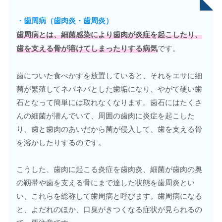
・
歯周病（歯肉炎・歯周炎）
歯周病
とは、細菌感染により歯肉が炎症を起こしたり、
歯を支える骨が溶けてしまったりする病気
です。
歯についた食べかすを放置していると、それをエサに細
菌が繁殖してネバネバとした歯垢になり、やがて硬い歯
石となって簡単には取れなくなります。歯石にはたくさ
んの細菌が潜んでいて、周囲の歯肉に炎症を起こした
り、歯と歯肉のあいだから菌が侵入して、歯を支える骨
を溶かしたりするのです。
こうした、歯肉に起こる炎症を歯肉炎、細菌が歯肉の奥
の靱帯や歯を支える骨にまで達した状態を歯周炎とい
い、これらを総称して歯周病と呼びます。歯周病になる
と、よだれのほか、口臭がきつくなる症状が見られるの