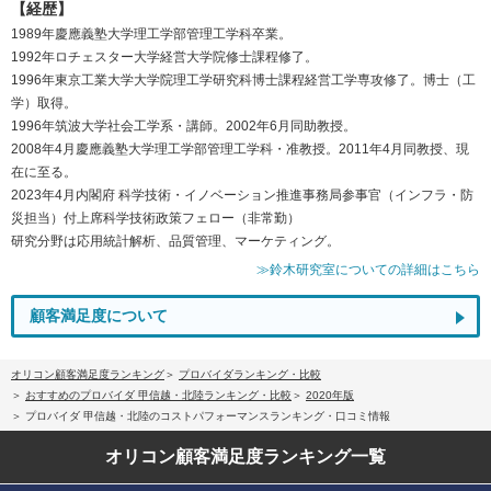
【経歴】
1989年慶應義塾大学理工学部管理工学科卒業。
1992年ロチェスター大学経営大学院修士課程修了。
1996年東京工業大学大学院理工学研究科博士課程経営工学専攻修了。博士（工
学）取得。
1996年筑波大学社会工学系・講師。2002年6月同助教授。
2008年4月慶應義塾大学理工学部管理工学科・准教授。2011年4月同教授、現
在に至る。
2023年4月内閣府 科学技術・イノベーション推進事務局参事官（インフラ・防
災担当）付上席科学技術政策フェロー（非常勤）
研究分野は応用統計解析、品質管理、マーケティング。
≫鈴木研究室についての詳細はこちら
顧客満足度について
オリコン顧客満足度ランキング
プロバイダランキング・比較
おすすめのプロバイダ 甲信越・北陸ランキング・比較
2020年版
プロバイダ 甲信越・北陸のコストパフォーマンスランキング・口コミ情報
オリコン顧客満足度
ランキング一覧