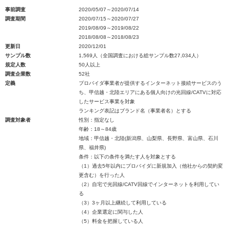
事前調査
2020/05/07～2020/07/14
調査期間
2020/07/15～2020/07/27
2019/08/09～2019/08/22
2018/08/08～2018/08/23
更新日
2020/12/01
サンプル数
1,569人（全国調査における総サンプル数27,034人）
規定人数
50人以上
調査企業数
52社
定義
プロバイダ事業者が提供するインターネット接続サービスのう
ち、甲信越・北陸エリアにある個人向けの光回線/CATVに対応
したサービス事業を対象
ランキング表記はブランド名（事業者名）とする
調査対象者
性別：指定なし
年齢：18～84歳
地域：甲信越・北陸(新潟県、山梨県、長野県、富山県、石川
県、福井県)
条件：以下の条件を満たす人を対象とする
（1）過去5年以内にプロバイダに新規加入（他社からの契約変
更含む）を行った人
（2）自宅で光回線/CATV回線でインターネットを利用してい
る
（3）3ヶ月以上継続して利用している
（4）企業選定に関与した人
（5）料金を把握している人