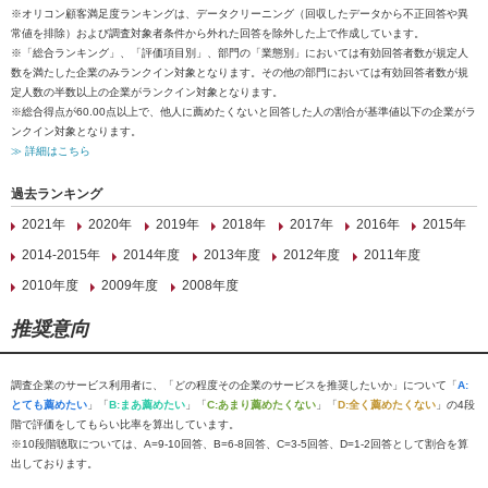
※オリコン顧客満足度ランキングは、データクリーニング（回収したデータから不正回答や異
常値を排除）および調査対象者条件から外れた回答を除外した上で作成しています。
※「総合ランキング」、「評価項目別」、部門の「業態別」においては有効回答者数が規定人
数を満たした企業のみランクイン対象となります。その他の部門においては有効回答者数が規
定人数の半数以上の企業がランクイン対象となります。
※総合得点が60.00点以上で、他人に薦めたくないと回答した人の割合が基準値以下の企業がラ
ンクイン対象となります。
≫ 詳細はこちら
過去ランキング
2021年
2020年
2019年
2018年
2017年
2016年
2015年
2014-2015年
2014年度
2013年度
2012年度
2011年度
2010年度
2009年度
2008年度
推奨意向
調査企業のサービス利用者に、「どの程度その企業のサービスを推奨したいか」について「
A:
とても薦めたい
」「
B:まあ薦めたい
」「
C:あまり薦めたくない
」「
D:全く薦めたくない
」の4段
階で評価をしてもらい比率を算出しています。
※10段階聴取については、A=9-10回答、B=6-8回答、C=3-5回答、D=1-2回答として割合を算
出しております。