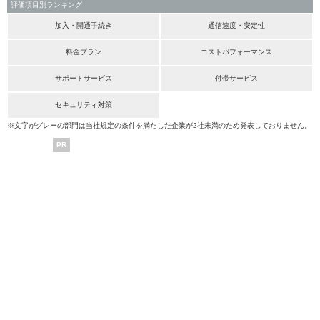
評価項目別ランキング
加入・開通手続き
通信速度・安定性
料金プラン
コストパフォーマンス
サポートサービス
付帯サービス
セキュリティ対策
※文字がグレーの部門は当社規定の条件を満たした企業が2社未満のため発表しておりません。
PR