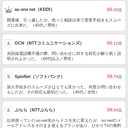
au one net（KDDI）
60
.20
点
開通後、引っ越したが、色々と相談出来て変更手続きもスムー
ズに出来た。（40代／男性）
OCN（NTTコミュニケーションズ）
60
.12
点
光回線電話機不通の際、問い合わせに対する対応が解り易く説
明されよかった。（60代以上／男性）
SpinNet（ソフトバンク）
59
.79
点
加入手続きのスムーズさはとても良かった。何度か問い合わせ
もしたが、その対応も親切だった。（40代／女性）
ぷらら（NTTぷらら）
59
.54
点
以前使っていたso-net光からドコモ光に変えたが、so-netのメ
ールアドレスをそのまま使えるプランがあり、ひかりTVの無料