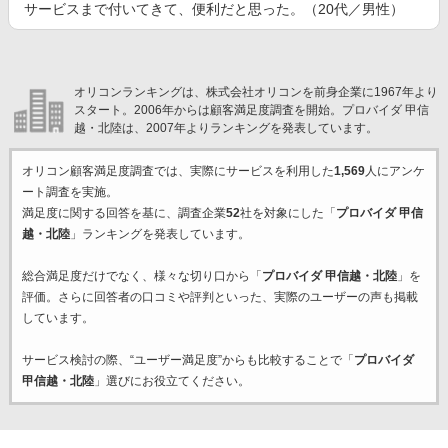
サービスまで付いてきて、便利だと思った。（20代／男性）
オリコンランキングは、株式会社オリコンを前身企業に1967年より
スタート。2006年からは顧客満足度調査を開始。プロバイダ 甲信
越・北陸は、2007年よりランキングを発表しています。
オリコン顧客満足度調査では、実際にサービスを利用した
1,569
人にアンケ
ート調査を実施。
満足度に関する回答を基に、調査企業
52
社を対象にした「
プロバイダ 甲信
越・北陸
」ランキングを発表しています。
総合満足度だけでなく、様々な切り口から「
プロバイダ 甲信越・北陸
」を
評価。さらに回答者の口コミや評判といった、実際のユーザーの声も掲載
しています。
サービス検討の際、“ユーザー満足度”からも比較することで「
プロバイダ
甲信越・北陸
」選びにお役立てください。