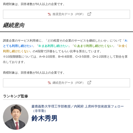
商標対象は、回答者数が50人以上の企業です。
推奨意向データ（PDF）
継続意向
調査企業のサービス利用者に、「どの程度その企業のサービスを継続したいか」について「
A:
とても利用し続けたい
」「
B:まあ利用し続けたい
」「
C:あまり利用し続けたくない
」「
D:全く
利用し続けたくない
」の4段階で評価をしてもらい比率を算出しています。
※10段階聴取については、A=9-10回答、B=6-8回答、C=3-5回答、D=1-2回答として割合を算
出しております。
商標対象は、回答者数が50人以上の企業です。
継続意向データ（PDF）
ランキング監修
慶應義塾大学理工学部教授／内閣府 上席科学技術政策フェロー
（非常勤）
鈴木秀男