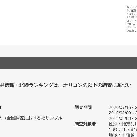
当サイト
らの配置
ります。
とは固く
当サイト
作成した
出された
いた上で
 甲信越・北陸ランキングは、オリコンの以下の調査に基づい
4
調査期間
2020/07/15～2
2019/08/09～2
69人（全国調査における総サンプル
2018/08/08～2
調査対象者
性別：指定な
年齢：18～84
地域：甲信越