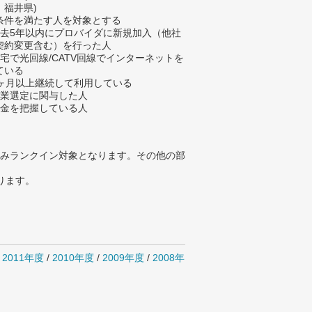
、福井県)
条件を満たす人を対象とする
過去5年以内にプロバイダに新規加入（他社
契約変更含む）を行った人
自宅で光回線/CATV回線でインターネットを
ている
3ヶ月以上継続して利用している
企業選定に関与した人
料金を把握している人
みランクイン対象となります。その他の部
ります。
/
2011年度
/
2010年度
/
2009年度
/
2008年