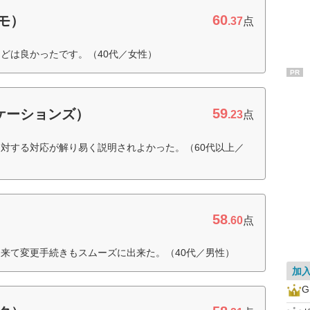
60
コモ）
.37
点
どは良かったです。（40代／女性）
PR
59
ニケーションズ）
.23
点
対する対応が解り易く説明されよかった。（60代以上／
58
.60
点
来て変更手続きもスムーズに出来た。（40代／男性）
加