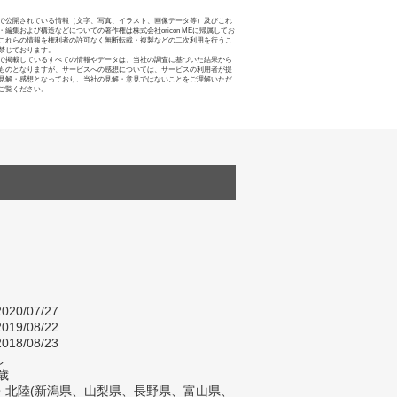
で公開されている情報（文字、写真、イラスト、画像データ等）及びこれ
・編集および構造などについての著作権は株式会社oricon MEに帰属してお
これらの情報を権利者の許可なく無断転載・複製などの二次利用を行うこ
禁じております。
で掲載しているすべての情報やデータは、当社の調査に基づいた結果から
ものとなりますが、サービスへの感想については、サービスの利用者が提
見解・感想となっており、当社の見解・意見ではないことをご理解いただ
ご覧ください。
020/07/27
019/08/22
018/08/23
し
歳
・北陸(新潟県、山梨県、長野県、富山県、