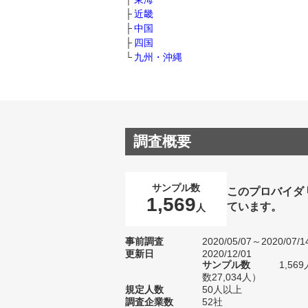
近畿
中国
四国
九州・沖縄
調査概要
サンプル数
このプロバイダ
1,569
ています。
人
事前調査
2020/05/07～2020/07/1
更新日
2020/12/01
サンプル数
1,5
数27,034人）
規定人数
50人以上
調査企業数
52社