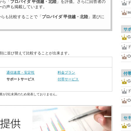
から「
プロバイダ 甲信越・北陸
」を評価。さらに回答者の
ド
ーの声も掲載しています。
a
からも比較することで「
プロバイダ 甲信越・北陸
」選びに
サ
ド
目別に並び替えて比較することが出来ます。
通信速度・安定性
料金プラン
付
サポートサービス
付帯サービス
ド
業が2社未満のため発表しておりません。
セ