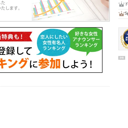
ド
S
PR