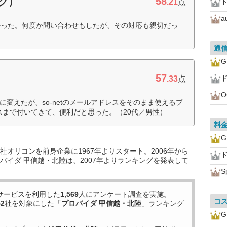
58
ンク）
.21
点
ド
a
かった。何度か問い合わせもしたが、その対応も親切だっ
通
57
ド
.33
点
光に変えたが、so-netのメールアドレスをそのまま使えるプ
スまで付いてきて、便利だと思った。（20代／男性）
料
オリコンを前身企業に1967年よりスタート。2006年から
ド
バイダ 甲信越・北陸は、2007年よりランキングを発表して
S
サービスを利用した
1,569
人にアンケート調査を実施。
コ
52
社を対象にした「
プロバイダ 甲信越・北陸
」ランキング