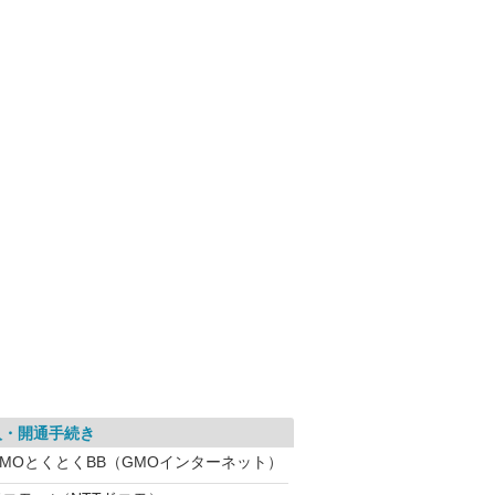
入・開通手続き
GMOとくとくBB（GMOインターネット）