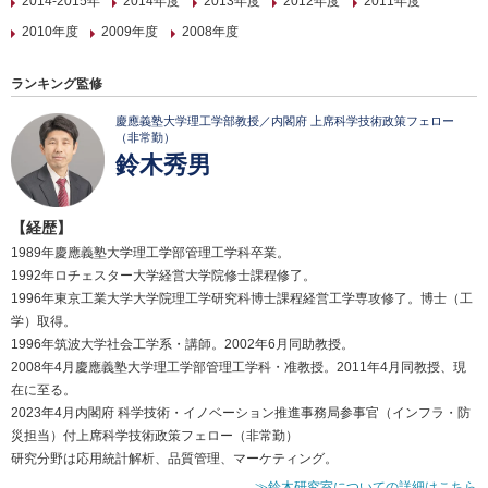
2014-2015年
2014年度
2013年度
2012年度
2011年度
2010年度
2009年度
2008年度
ランキング監修
慶應義塾大学理工学部教授／内閣府 上席科学技術政策フェロー
（非常勤）
鈴木秀男
【経歴】
1989年慶應義塾大学理工学部管理工学科卒業。
1992年ロチェスター大学経営大学院修士課程修了。
1996年東京工業大学大学院理工学研究科博士課程経営工学専攻修了。博士（工
学）取得。
1996年筑波大学社会工学系・講師。2002年6月同助教授。
2008年4月慶應義塾大学理工学部管理工学科・准教授。2011年4月同教授、現
在に至る。
2023年4月内閣府 科学技術・イノベーション推進事務局参事官（インフラ・防
災担当）付上席科学技術政策フェロー（非常勤）
研究分野は応用統計解析、品質管理、マーケティング。
≫鈴木研究室についての詳細はこちら