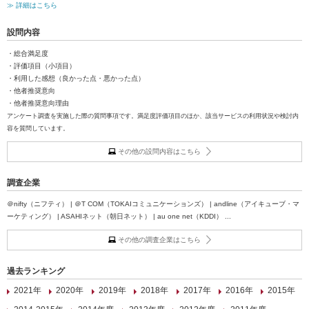
≫ 詳細はこちら
設問内容
・総合満足度
・評価項目（小項目）
・利用した感想（良かった点・悪かった点）
・他者推奨意向
・他者推奨意向理由
アンケート調査を実施した際の質問事項です。満足度評価項目のほか、該当サービスの利用状況や検討内
容を質問しています。
その他の設問内容はこちら
調査企業
＠nifty（ニフティ） | ＠T COM（TOKAIコミュニケーションズ） | andline（アイキューブ・マ
ーケティング） | ASAHIネット（朝日ネット） | au one net（KDDI） ...
その他の調査企業はこちら
過去ランキング
2021年
2020年
2019年
2018年
2017年
2016年
2015年