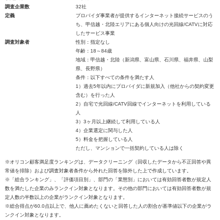
調査企業数
32社
定義
プロバイダ事業者が提供するインターネット接続サービスのう
ち、甲信越・北陸エリアにある個人向けの光回線/CATVに対応
したサービス事業
調査対象者
性別：指定なし
年齢：18～84歳
地域：甲信越・北陸（新潟県、富山県、石川県、福井県、山梨
県、長野県）
条件：以下すべての条件を満たす人
1）過去5年以内にプロバイダに新規加入（他社からの契約変更
含む）を行った人
2）自宅で光回線/CATV回線でインターネットを利用している
人
3）3ヶ月以上継続して利用している人
4）企業選定に関与した人
5）料金を把握している人
ただし、マンションで一括契約している人は除く
※オリコン顧客満足度ランキングは、データクリーニング（回収したデータから不正回答や異
常値を排除）および調査対象者条件から外れた回答を除外した上で作成しています。
※「総合ランキング」、「評価項目別」、部門の「業態別」においては有効回答者数が規定人
数を満たした企業のみランクイン対象となります。その他の部門においては有効回答者数が規
定人数の半数以上の企業がランクイン対象となります。
※総合得点が60.0点以上で、他人に薦めたくないと回答した人の割合が基準値以下の企業がラ
ンクイン対象となります。