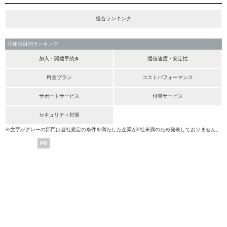
総合ランキング
評価項目別ランキング
加入・開通手続き
通信速度・安定性
料金プラン
コストパフォーマンス
サポートサービス
付帯サービス
セキュリティ対策
※文字がグレーの部門は当社規定の条件を満たした企業が2社未満のため発表しておりません。
PR