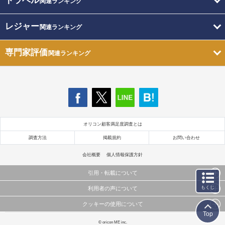
トラベル
関連ランキング
レジャー
関連ランキング
専門家評価
関連ランキング
オリコン顧客満足度調査とは
調査方法
掲載規約
お問い合わせ
会社概要
個人情報保護方針
引用・転載について
もくじ
利用者の声について
当サイトで公開されている情報（文字、写真、イラスト、画像データ等）及びこれらの配置・
編集および構造などについての著作権は株式会社oricon MEに帰属しております。
クッキーの使用について
当サイトに掲載している内容はすべてサービスの利用者が提出された見解・感想です。
これらの情報を権利者の許可なく無断転載・複製などの二次利用を行うことは固く禁じており
Top
弊社が内容について正確性を含め一切保証するものではありません。
ます。
このサイトでは Cookie を使用して、ユーザーに合わせたコンテンツや広告の表示、ソーシャル
© oricon ME inc.
弊社の見解・ 意見ではないことをご理解いただいた上でご覧ください。