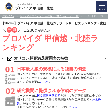
オリコン顧客満足度ランキング
プロバイダ 甲信越・北陸
プロバイダ
おすすめのプロバイダ 甲信越・北陸ランキング・比較
サポートサービス
【2022年】プロバイダ 甲信越・北陸のサポートサービスランキング・比較
／
／
1,230
最
新
名が選んだ
プロバイダ 甲信越・北陸ラ
ンキング
オリコン顧客満足度調査の特徴
日本最大級の規模による独自の調査
同ランキングは、実際にサービスを利用した1,230名の消費者の
方々のアンケートを基に、調査企業32社を対象に徹底比較してい
ます。調査概要は
こちら
。
研究機関に提供される信頼のデータ
ソースデータは
国立情報学研究所
を通じて学術研究機関に全て公
開されており、データ監修は慶應義塾大学理工学部教授・
鈴木秀
男
氏が行っています。
オリコンのランキングの概要については
こちら
。