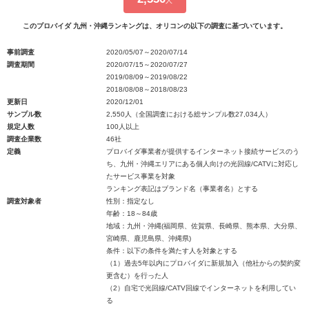
人
このプロバイダ 九州・沖縄ランキングは、オリコンの以下の調査に基づいています。
事前調査
2020/05/07～2020/07/14
調査期間
2020/07/15～2020/07/27
2019/08/09～2019/08/22
2018/08/08～2018/08/23
更新日
2020/12/01
サンプル数
2,550人（全国調査における総サンプル数27,034人）
規定人数
100人以上
調査企業数
46社
定義
プロバイダ事業者が提供するインターネット接続サービスのう
ち、九州・沖縄エリアにある個人向けの光回線/CATVに対応し
たサービス事業を対象
ランキング表記はブランド名（事業者名）とする
調査対象者
性別：指定なし
年齢：18～84歳
地域：九州・沖縄(福岡県、佐賀県、長崎県、熊本県、大分県、
宮崎県、鹿児島県、沖縄県)
条件：以下の条件を満たす人を対象とする
（1）過去5年以内にプロバイダに新規加入（他社からの契約変
更含む）を行った人
（2）自宅で光回線/CATV回線でインターネットを利用してい
る