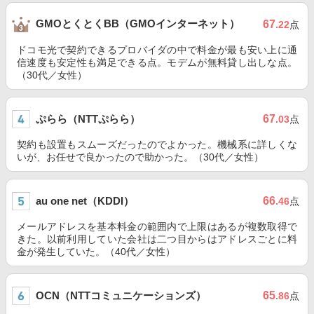
GMOとくとくBB（GMOインターネット）
67
.22
点
ドコモ光で契約できるプロバイダの中で料金が最も安い上に通
信速度も安定性も満足できる点。モデムが無料貸し出しな点。
（30代／女性）
ぷらら（NTTぷらら）
67
.03
点
契約も設置もスムーズだったのでよかった。機械系に詳しくな
いが、お任せで良かったので助かった。（30代／女性）
au one net（KDDI）
66
.46
点
メールアドレスを基本料金の範囲内で上限はあるが複数取得で
きた。以前利用していた会社は二つ目からはアドレスごとに料
金が発生していた。（40代／女性）
OCN（NTTコミュニケーションズ）
65
.86
点