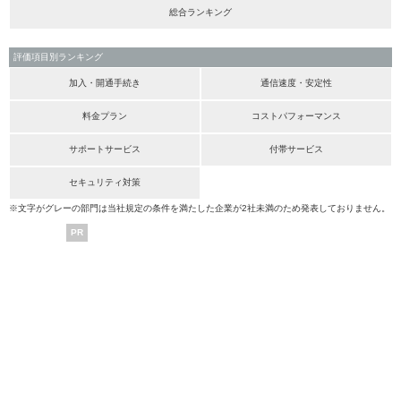
総合ランキング
評価項目別ランキング
加入・開通手続き
通信速度・安定性
料金プラン
コストパフォーマンス
サポートサービス
付帯サービス
セキュリティ対策
※文字がグレーの部門は当社規定の条件を満たした企業が2社未満のため発表しておりません。
PR