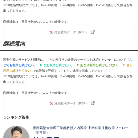
※10段階聴取については、A=9-10回答、B=6-8回答、C=3-5回答、D=1-2回答として割合を算
出しております。
商標対象は、回答者数が100人以上の企業です。
推奨意向データ（PDF）
継続意向
調査企業のサービス利用者に、「どの程度その企業のサービスを継続したいか」について「
A:
とても利用し続けたい
」「
B:まあ利用し続けたい
」「
C:あまり利用し続けたくない
」「
D:全く
利用し続けたくない
」の4段階で評価をしてもらい比率を算出しています。
※10段階聴取については、A=9-10回答、B=6-8回答、C=3-5回答、D=1-2回答として割合を算
出しております。
商標対象は、回答者数が100人以上の企業です。
継続意向データ（PDF）
ランキング監修
慶應義塾大学理工学部教授／内閣府 上席科学技術政策フェロー
（非常勤）