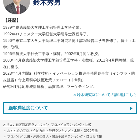
鈴木秀男
【経歴】
1989年慶應義塾大学理工学部管理工学科卒業。
1992年ロチェスター大学経営大学院修士課程修了。
1996年東京工業大学大学院理工学研究科博士課程経営工学専攻修了。博士（工
学）取得。
1996年筑波大学社会工学系・講師。2002年6月同助教授。
2008年4月慶應義塾大学理工学部管理工学科・准教授。2011年4月同教授、現
在に至る。
2023年4月内閣府 科学技術・イノベーション推進事務局参事官（インフラ・防
災担当）付上席科学技術政策フェロー（非常勤）
研究分野は応用統計解析、品質管理、マーケティング。
≫鈴木研究室についての詳細はこちら
顧客満足度について
オリコン顧客満足度ランキング
プロバイダランキング・比較
おすすめのプロバイダ 九州・沖縄ランキング・比較
2020年版
プロバイダ 九州・沖縄の加入・開通手続きランキング・口コミ情報