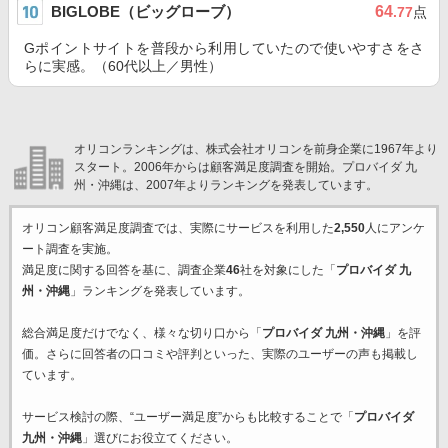
BIGLOBE（ビッグローブ）
64
.77
点
Gポイントサイトを普段から利用していたので使いやすさをさ
らに実感。（60代以上／男性）
オリコンランキングは、株式会社オリコンを前身企業に1967年より
スタート。2006年からは顧客満足度調査を開始。プロバイダ 九
州・沖縄は、2007年よりランキングを発表しています。
オリコン顧客満足度調査では、実際にサービスを利用した
2,550
人にアンケ
ート調査を実施。
満足度に関する回答を基に、調査企業
46
社を対象にした「
プロバイダ 九
州・沖縄
」ランキングを発表しています。
総合満足度だけでなく、様々な切り口から「
プロバイダ 九州・沖縄
」を評
価。さらに回答者の口コミや評判といった、実際のユーザーの声も掲載し
ています。
サービス検討の際、“ユーザー満足度”からも比較することで「
プロバイダ
九州・沖縄
」選びにお役立てください。