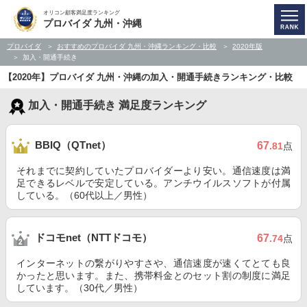
オリコン顧客満足度ランキング
プロバイダ 九州・沖縄
プロバイダ
おすすめのプロバイダ 九州・沖縄ランキング・比較
2020年版
加入・開通手続き
【2020年】プロバイダ 九州・沖縄の加入・開通手続きランキング・比較
加入・開通手続き 満足度ランキング
BBIQ（QTnet）
67
.81
点
それまでに契約していたプロバイダーより安い。通信速度は満
足できるレベルで安定している。アンチウイルスソフトが付属
している。（60代以上／男性）
ドコモnet（NTTドコモ）
67
.74
点
インターネットの繋がりやすさや、通信速度が速くてとても良
かったと思います。また、携帯料金とのセット割の制度に満足
しています。（30代／男性）