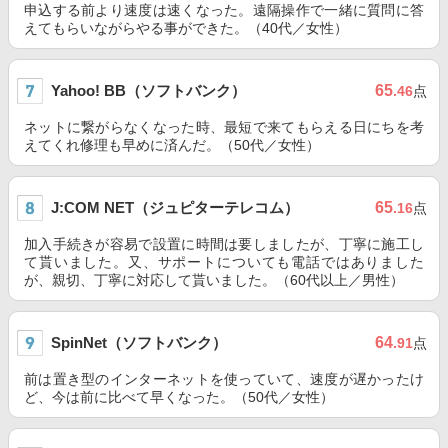
申込する前より速度は速くなった。遠隔操作で一緒に質問に答
えてもらいながらやる事ができた。（40代／女性）
Yahoo! BB（ソフトバンク）
65
.46
点
ネットに繋がらなくなった時、最短で来てもらえる日にちを考
えてくれ修理も早めに済んだ。（50代／女性）
J:COM NET（ジュピターテレコム）
65
.16
点
加入手続きが容易で設置に時間は要しましたが、丁寧に施工し
て貰いました。又、サポートについても電話ではありました
が、親切、丁寧に対応して貰いました。（60代以上／男性）
SpinNet（ソフトバンク）
64
.91
点
前は置き型のインターネットを使っていて、速度が遅かったけ
ど、今は前に比べて早くなった。（50代／女性）