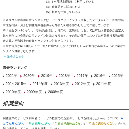
（3）3ヶ月以上継続して利用している
（4）企業選定に関与した人
（5）料金を把握している人
※オリコン顧客満足度ランキングは、データクリーニング（回収したデータから不正回答や異
常値を排除）および調査対象者条件から外れた回答を除外した上で作成しています。
※「総合ランキング」、「評価項目別」、部門の「業態別」においては有効回答者数が規定人
数を満たした企業のみランクイン対象となります。その他の部門においては有効回答者数が規
定人数の半数以上の企業がランクイン対象となります。
※総合得点が60.00点以上で、他人に薦めたくないと回答した人の割合が基準値以下の企業がラ
ンクイン対象となります。
≫ 詳細はこちら
過去ランキング
2021年
2020年
2019年
2018年
2017年
2016年
2015年
2014-2015年
2014年度
2013年度
2012年度
2011年度
2010年度
2009年度
2008年度
推奨意向
調査企業のサービス利用者に、「どの程度その企業のサービスを推奨したいか」について「
A:
とても薦めたい
」「
B:まあ薦めたい
」「
C:あまり薦めたくない
」「
D:全く薦めたくない
」の4段
階で評価をしてもらい比率を算出しています。