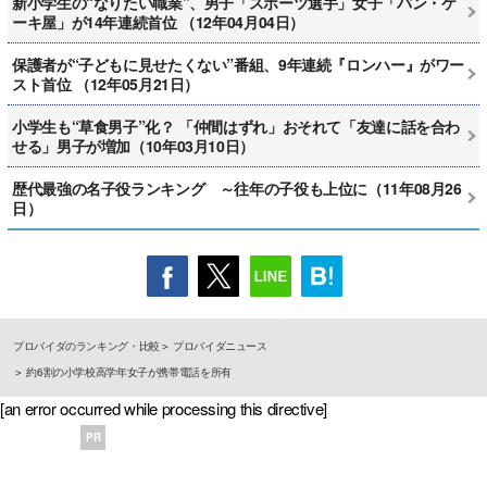
新小学生の“なりたい職業”、男子「スポーツ選手」女子「パン・ケ
ーキ屋」が14年連続首位 （12年04月04日）
保護者が“子どもに見せたくない”番組、9年連続『ロンハー』がワー
スト首位 （12年05月21日）
小学生も“草食男子”化？ 「仲間はずれ」おそれて「友達に話を合わ
せる」男子が増加（10年03月10日）
歴代最強の名子役ランキング ～往年の子役も上位に（11年08月26
日）
プロバイダのランキング・比較
プロバイダニュース
約6割の小学校高学年女子が携帯電話を所有
[an error occurred while processing this directive]
PR