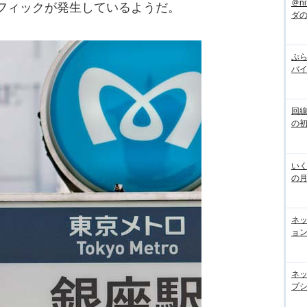
＠n
ラフィックが発生しているようだ。
ダ
ぷら
バ
回
の
いく
の
ネ
ョン
ネ
プシ