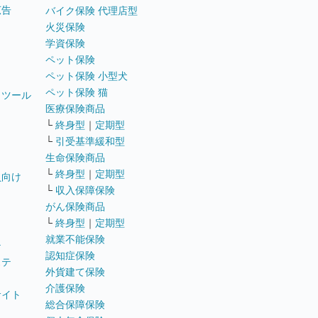
広告
バイク保険 代理店型
火災保険
学資保険
ペット保険
ペット保険 小型犬
ペット保険 猫
トツール
医療保険商品
└
終身型
｜
定期型
└
引受基準緩和型
生命保険商品
└
終身型
｜
定期型
員向け
└
収入保障保険
がん保険商品
└
終身型
｜
定期型
就業不能保険
テ
認知症保険
ステ
外貨建て保険
介護保険
サイト
総合保障保険