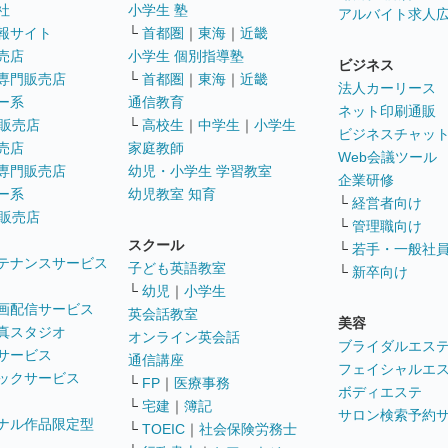
社
小学生 塾
アルバイト求人
報サイト
└
首都圏
｜
東海
｜
近畿
売店
小学生 個別指導塾
ビジネス
専門販売店
└
首都圏
｜
東海
｜
近畿
法人カーリース
ー系
通信教育
ネット印刷通販
販売店
└
高校生
｜
中学生
｜
小学生
ビジネスチャッ
売店
家庭教師
Web会議ツール
専門販売店
幼児・小学生 学習教室
企業研修
ー系
幼児教室 知育
└
経営者向け
販売店
└
管理職向け
スクール
└
若手・一般社
テナンスサービス
子ども英語教室
└
新卒向け
└
幼児
｜
小学生
画配信サービス
英会話教室
美容
真スタジオ
オンライン英会話
ブライダルエス
サービス
通信講座
フェイシャルエ
ックサービス
└
FP
｜
医療事務
ボディエステ
└
宅建
｜
簿記
サロン検索予約
ナル作品限定型
└
TOEIC
｜
社会保険労務士