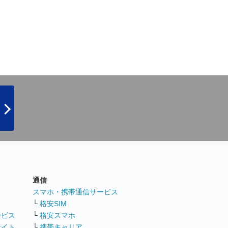
通信
ト
スマホ・携帯通信サービス
└
格安SIM
ービス
└
格安スマホ
サイト
└
携帯キャリア