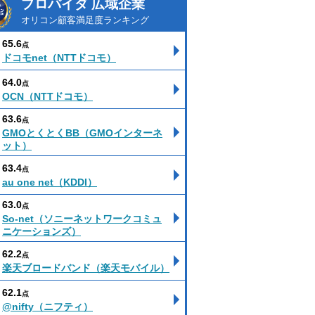
プロバイダ 広域企業
オリコン顧客満足度ランキング
65.6
点
ドコモnet（NTTドコモ）
64.0
点
OCN（NTTドコモ）
63.6
点
GMOとくとくBB（GMOインターネ
ット）
63.4
点
au one net（KDDI）
63.0
点
So-net（ソニーネットワークコミュ
ニケーションズ）
62.2
点
楽天ブロードバンド（楽天モバイル）
62.1
点
@nifty（ニフティ）