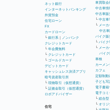
車買取会
ネット銀行
中古車情
インターネットバンキング
中古車販
外貨預金
└
中古車
住宅ローン
└
メーカ
FX
中古車
カードローン
バイク販
└
銀行系
｜
ノンバンク
└
バイク
クレジットカード
└
メーカ
└
年会費無料
バイク
└
クレジットカード
車検
└
ゴールドカード
カーメン
デビットカード
カフェ
キャッシュレス決済アプリ
定額制動
暗号資産取引所
子ども写
└
現物取引（仮想通貨）
電子書籍
└
証拠金取引（仮想通貨）
電子コミ
ロボアドバイザー
└
総合型
└
オリジ
住宅
└
出版社