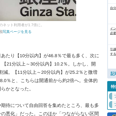
自
ネット利用者が1.7倍に。
イ
写真ページを見る
必
引
す
たり【10分以内】が46.8％で最も多く、次に
％、【21分以上～30分以内】10.2％。しかし、開
4割減。【11分以上～20分以内】が25.2％と微増
記
18.0％と、こちらは開通前から約2倍へ。全体的
特
明らかとなった。
期待について自由回答を集めたところ、最も多
ーの悪化」だった。このほか「つながらない区間