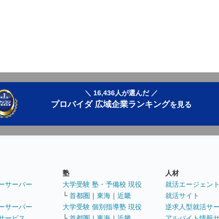
＼ 16,436人が選んだ ／
プロバイダ 広域企業ランキング
を見る
塾
人材
ーサーバー
大学受験 塾・予備校 現役
就活エージェン
└
首都圏
｜
東海
｜
近畿
就活サイト
ーサーバー
大学受験 個別指導塾 現役
逆求人型就活サ
サービス
└
首都圏
｜
東海
｜
近畿
アルバイト情報