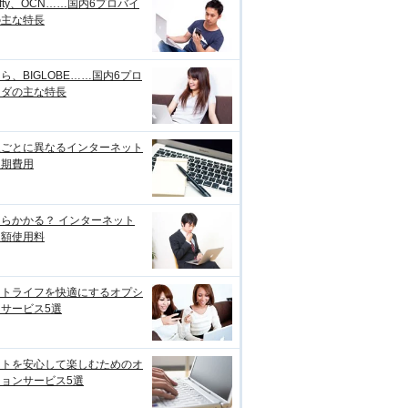
ifty、OCN……国内6プロバイ
の主な特長
ら、BIGLOBE……国内6プロ
イダの主な特長
線ごとに異なるインターネット
初期費用
らかかる？ インターネット
月額使用料
ットライフを快適にするオプシ
サービス5選
ットを安心して楽しむためのオ
ョンサービス5選