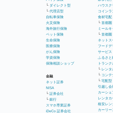
└
ダイレクト型
ハウスク
└
代理店型
コインラ
自転車保険
食材宅配
火災保険
└
首都圏
海外旅行保険
ミールキ
ペット保険
└
首都圏
生命保険
ネットス
医療保険
フードデ
がん保険
サービス
学資保険
ふるさと
保険相談ショップ
トランク
└
レンタ
└
コンテ
金融
└
宅配型
ネット証券
引越し会
NISA
カーシェ
└
証券会社
レンタカ
└
銀行
格安レン
スマホ専業証券
カーリー
iDeCo 証券会社