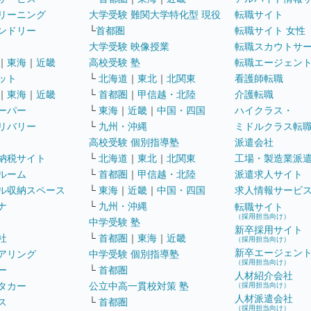
リーニング
大学受験 難関大学特化型 現役
転職サイト
ンドリー
└
首都圏
転職サイト 女性
大学受験 映像授業
転職スカウトサ
｜
東海
｜
近畿
高校受験 塾
転職エージェン
ット
└
北海道
｜
東北
｜
北関東
看護師転職
｜
東海
｜
近畿
└
首都圏
｜
甲信越・北陸
介護転職
ーパー
└
東海
｜
近畿
｜
中国・四国
ハイクラス・
リバリー
└
九州・沖縄
ミドルクラス転
高校受験 個別指導塾
派遣会社
納税サイト
└
北海道
｜
東北
｜
北関東
工場・製造業派
ルーム
└
首都圏
｜
甲信越・北陸
派遣求人サイト
ル収納スペース
└
東海
｜
近畿
｜
中国・四国
求人情報サービ
ナ
└
九州・沖縄
転職サイト
（採用担当向け）
中学受験 塾
新卒採用サイト
社
└
首都圏
｜
東海
｜
近畿
（採用担当向け）
新卒エージェン
アリング
中学受験 個別指導塾
（採用担当向け）
ー
└
首都圏
人材紹介会社
タカー
公立中高一貫校対策 塾
（採用担当向け）
人材派遣会社
ス
└
首都圏
（採用担当向け）