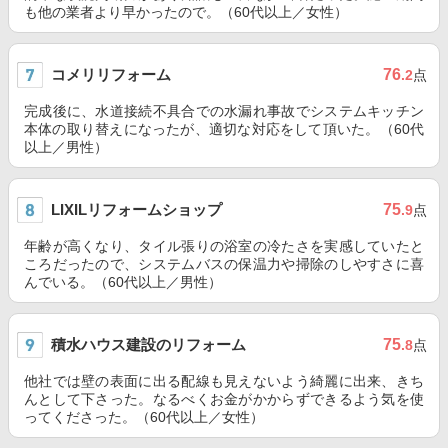
も他の業者より早かったので。（60代以上／女性）
コメリリフォーム
76
.2
点
完成後に、水道接続不具合での水漏れ事故でシステムキッチン
本体の取り替えになったが、適切な対応をして頂いた。（60代
以上／男性）
LIXILリフォームショップ
75
.9
点
年齢が高くなり、タイル張りの浴室の冷たさを実感していたと
ころだったので、システムバスの保温力や掃除のしやすさに喜
んでいる。（60代以上／男性）
積水ハウス建設のリフォーム
75
.8
点
他社では壁の表面に出る配線も見えないよう綺麗に出来、きち
んとして下さった。なるべくお金がかからずできるよう気を使
ってくださった。（60代以上／女性）