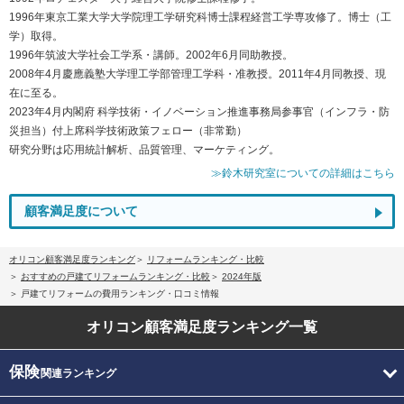
1996年東京工業大学大学院理工学研究科博士課程経営工学専攻修了。博士（工
学）取得。
1996年筑波大学社会工学系・講師。2002年6月同助教授。
2008年4月慶應義塾大学理工学部管理工学科・准教授。2011年4月同教授、現
在に至る。
2023年4月内閣府 科学技術・イノベーション推進事務局参事官（インフラ・防
災担当）付上席科学技術政策フェロー（非常勤）
研究分野は応用統計解析、品質管理、マーケティング。
≫鈴木研究室についての詳細はこちら
顧客満足度について
オリコン顧客満足度ランキング
リフォームランキング・比較
おすすめの戸建てリフォームランキング・比較
2024年版
戸建てリフォームの費用ランキング・口コミ情報
オリコン顧客満足度
ランキング一覧
保険
関連ランキング