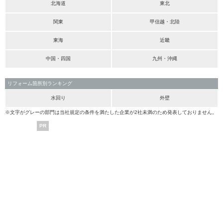
北海道
東北
関東
甲信越・北陸
東海
近畿
中国・四国
九州・沖縄
リフォーム箇所別ランキング
水回り
外壁
※文字がグレーの部門は当社規定の条件を満たした企業が2社未満のため発表しておりません。
PR