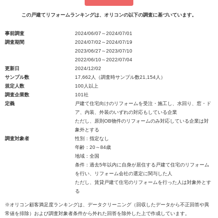
この戸建てリフォームランキングは、オリコンの以下の調査に基づいています。
事前調査
2024/06/07～2024/07/01
調査期間
2024/07/02～2024/07/19
2023/06/27～2023/07/10
2022/06/10～2022/07/04
更新日
2024/12/02
サンプル数
17,662人（調査時サンプル数21,154人）
規定人数
100人以上
調査企業数
101社
定義
戸建て住宅向けのリフォームを受注・施工し、水回り、窓・ド
ア、内装、外装のいずれの対応もしている企業
ただし、原則OB物件のリフォームのみ対応している企業は対
象外とする
調査対象者
性別：指定なし
年齢：20～84歳
地域：全国
条件：過去5年以内に自身が居住する戸建て住宅のリフォーム
を行い、リフォーム会社の選定に関与した人
ただし、賃貸戸建て住宅のリフォームを行った人は対象外とす
る
※オリコン顧客満足度ランキングは、データクリーニング（回収したデータから不正回答や異
常値を排除）および調査対象者条件から外れた回答を除外した上で作成しています。