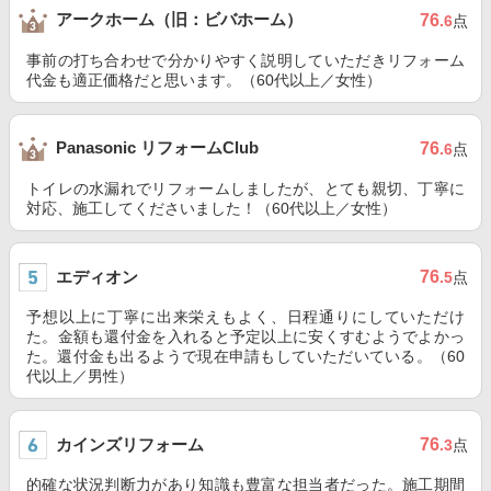
アークホーム（旧：ビバホーム）
76
.6
点
事前の打ち合わせで分かりやすく説明していただきリフォーム
代金も適正価格だと思います。（60代以上／女性）
Panasonic リフォームClub
76
.6
点
トイレの水漏れでリフォームしましたが、とても親切、丁寧に
対応、施工してくださいました！（60代以上／女性）
エディオン
76
.5
点
予想以上に丁寧に出来栄えもよく、日程通りにしていただけ
た。金額も還付金を入れると予定以上に安くすむようでよかっ
た。還付金も出るようで現在申請もしていただいている。（60
代以上／男性）
カインズリフォーム
76
.3
点
的確な状況判断力があり知識も豊富な担当者だった。施工期間