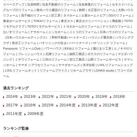
スペースアップ | 住居時間 | 住友不動産のリフォーム | 住友林業のリフォーム | セキスイハイム
グループのリフォーム | 積水ハウス建設のリフォーム | 創研 | 大正堂のリフォーム | 大和ハウス
リフォーム | 高千穂のリフォーム | 匠工房 | タマホーム | 土屋ホームトピア | DOのリフォーム |
東栄ホームサービス | TOKAIリフォーム | 東京ガス | 東京ガスリノベーション | 陶彩館 | TOTO
リモデルクラブ | TOTOリモデルサービス | トヨタホームのリフォーム | ナイスのリフォーム |
ないすリフォーム | ナサホーム | ニッカホーム | ニトリのリフォーム | 日本ハウスのリフォーム
（日本ハウスホールディングス） | 野村不動産パートナーズ | ハウジング重兵衛 | ハウジングプ
ラザ | 長谷工リフォーム | パナソニックの住まいパートナーズ | パナソニック リフォーム |
Panasonic リフォームClub | パワーハウス | BXゆとりフォーム | 陽だまり工房 | ヒノキヤのリ
フォーム | フレッシュハウス | 北洲リフォーム | 細田工務店 | ポラスのリフォーム | マエダハウ
ジング | ミサワリフォーム | 三井のリフォーム | 安江工務店 | 山商リフォームサービス | ヤマシ
ンホーム | ヤマダ シアワセリフォーム | ヤマダホームズ | 洋洋住研 | LIXILリフォームショップ
| LIXILリフォームネット | リフォームプライス | リホームプラザ | LOHAS studio | ワコーズホ
ーム
過去ランキング
2024年
2023年
2022年
2021年
2020年
2019年
2018年
2017年
2016年
2015年
2014年度
2013年度
2012年度
2011年度
2009年度
ランキング監修