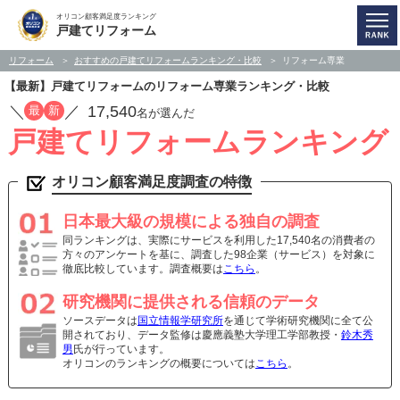
オリコン顧客満足度ランキング
戸建てリフォーム
リフォーム
おすすめの戸建てリフォームランキング・比較
リフォーム専業
【最新】戸建てリフォームのリフォーム専業ランキング・比較
／
／
17,540
最
新
名が選んだ
戸建てリフォームランキング
オリコン顧客満足度調査の特徴
日本最大級の規模による独自の調査
同ランキングは、実際にサービスを利用した17,540名の消費者の
方々のアンケートを基に、調査した98企業（サービス）を対象に
徹底比較しています。調査概要は
こちら
。
研究機関に提供される信頼のデータ
ソースデータは
国立情報学研究所
を通じて学術研究機関に全て公
開されており、データ監修は慶應義塾大学理工学部教授・
鈴木秀
男
氏が行っています。
オリコンのランキングの概要については
こちら
。