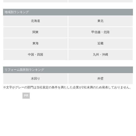
地域別ランキング
北海道
東北
関東
甲信越・北陸
東海
近畿
中国・四国
九州・沖縄
リフォーム箇所別ランキング
水回り
外壁
※文字がグレーの部門は当社規定の条件を満たした企業が2社未満のため発表しておりません。
PR