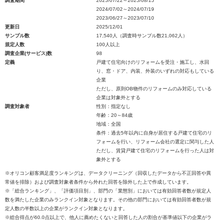
調査期間
2025/07/22～2025/08/15
2024/07/02～2024/07/19
2023/06/27～2023/07/10
更新日
2025/12/01
サンプル数
17,540人（調査時サンプル数21,062人）
規定人数
100人以上
調査企業(サービス)数
98
定義
戸建て住宅向けのリフォームを受注・施工し、水回
り、窓・ドア、内装、外装のいずれの対応もしている
企業
ただし、原則OB物件のリフォームのみ対応している
企業は対象外とする
調査対象者
性別：指定なし
年齢：20～84歳
地域：全国
条件：過去5年以内に自身が居住する戸建て住宅のリ
フォームを行い、リフォーム会社の選定に関与した人
ただし、賃貸戸建て住宅のリフォームを行った人は対
象外とする
※オリコン顧客満足度ランキングは、データクリーニング（回収したデータから不正回答や異
常値を排除）および調査対象者条件から外れた回答を除外した上で作成しています。
※「総合ランキング」、「評価項目別」、部門の「業態別」においては有効回答者数が規定人
数を満たした企業のみランクイン対象となります。その他の部門においては有効回答者数が規
定人数の半数以上の企業がランクイン対象となります。
※総合得点が60.0点以上で、他人に薦めたくないと回答した人の割合が基準値以下の企業がラ