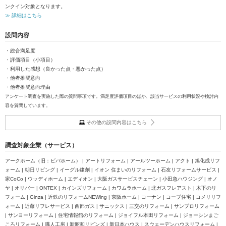
ンクイン対象となります。
≫ 詳細はこちら
設問内容
・総合満足度
・評価項目（小項目）
・利用した感想（良かった点・悪かった点）
・他者推奨意向
・他者推奨意向理由
アンケート調査を実施した際の質問事項です。満足度評価項目のほか、該当サービスの利用状況や検討内
容を質問しています。
その他の設問内容はこちら
調査対象企業（サービス）
アークホーム（旧：ビバホーム） | アートリフォーム | アールツーホーム | アクト | 旭化成リフ
ォーム | 朝日リビング | イーグル建創 | イオン 住まいのリフォーム | 石友リフォームサービス |
家CoCo | ウッディホーム | エディオン | 大阪ガスサービスチェーン | 小田急ハウジング | オノ
ヤ | オリバー | ONTEX | カインズリフォーム | カワムラホーム | 北ガスフレアスト | 木下のリ
フォーム | Ginza | 近鉄のリフォームNEWing | 京阪ホーム | コーナン | コープ住宅 | コメリリフ
ォーム | 近藤リフレサービス | 西部ガス | サニックス | 三交のリフォーム | サンプロリフォーム
| サンヨーリフォーム | 住宅情報館のリフォーム | ジョイフル本田リフォーム | ジョーシンまご
ころリフォーム | 職人工房 | 新昭和リビンズ | 新日本ハウス | スウェーデンハウスリフォーム |