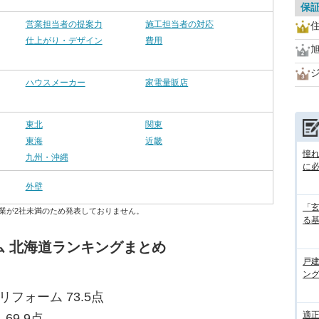
保
営業担当者の提案力
施工担当者の対応
仕上がり・デザイン
費用
ハウスメーカー
家電量販店
東北
関東
東海
近畿
憧
九州・沖縄
に
外壁
「
業が2社未満のため発表しておりません。
る
 北海道ランキングまとめ
戸
ン
フォーム 73.5点
適
69.9点