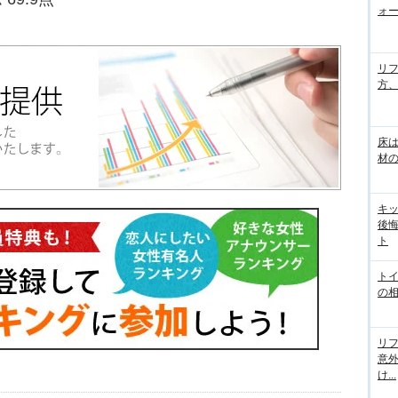
ォー
リ
方
床
材の
キ
後
ト
ト
の相
リフ
意
け...