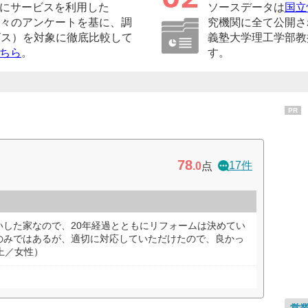
にサービスを利用した
ソースデータは
国立
の方々のアンケートを基に、調
究機関に全て公開さ
ビス）を対象に徹底比較して
義塾大学理工学部教
ちら
。
す。
PR
78
17件
.0
点
いした家なので、20年経過とともにリフォームは決めてい
のみではあるが、適切に対応していただけたので、良かっ
上／女性）