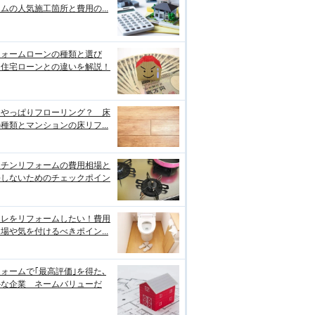
ムの人気施工箇所と費用の...
フォームローンの種類と選び
、住宅ローンとの違いを解説！
はやっぱりフローリング？ 床
種類とマンションの床リフ...
ッチンリフォームの費用相場と
悔しないためのチェックポイン
イレをリフォームしたい！費用
場や気を付けるべきポイン...
ォームで｢最高評価｣を得た､
外な企業 ネームバリューだ