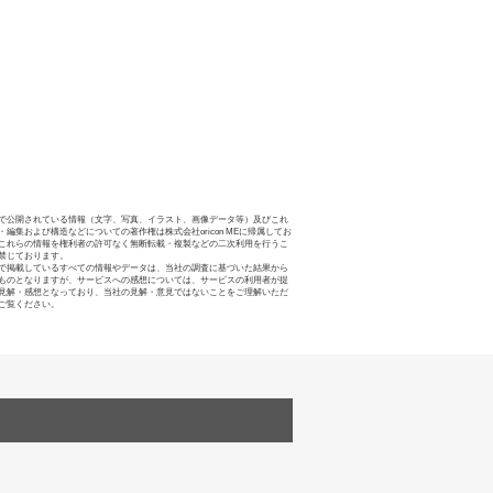
で公開されている情報（文字、写真、イラスト、画像データ等）及びこれ
・編集および構造などについての著作権は株式会社oricon MEに帰属してお
これらの情報を権利者の許可なく無断転載・複製などの二次利用を行うこ
禁じております。
で掲載しているすべての情報やデータは、当社の調査に基づいた結果から
ものとなりますが、サービスへの感想については、サービスの利用者が提
見解・感想となっており、当社の見解・意見ではないことをご理解いただ
ご覧ください。