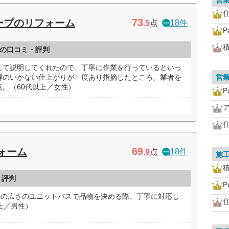
営
73
ープのリフォーム
18件
.5
点
P
の口コミ・評判
して説明してくれたので、丁寧に作業を行っているといっ
得のいかない仕上がりが一度あり指摘したところ、業者を
営
。（60代以上／女性）
P
69
ォーム
18件
.9
点
施
・評判
P
坪の広さのユニットバスで品物を決める際、丁寧に対応し
上／男性）