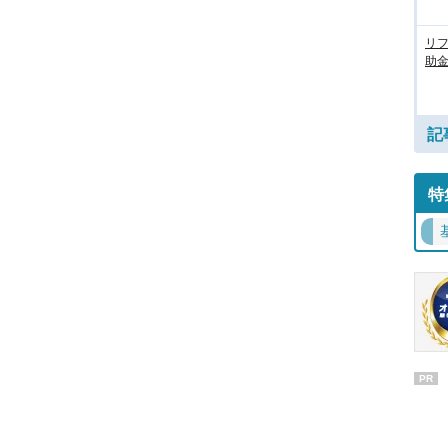
リ
助
記
特
PR