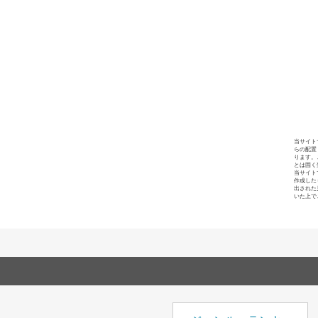
当サイト
らの配置
ります。
とは固く
当サイト
作成した
出された
いた上で