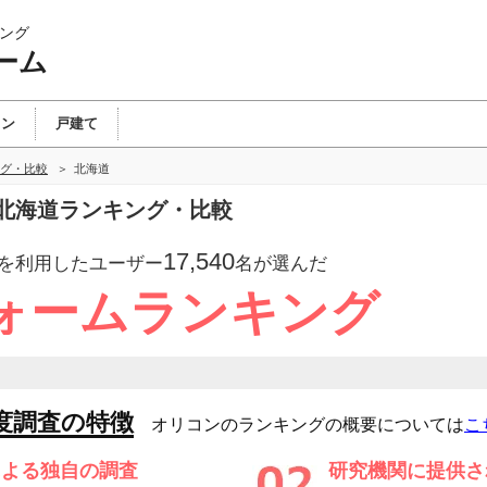
ング
ーム
ョン
戸建て
グ・比較
北海道
北海道ランキング・比較
17,540
を利用したユーザー
名が選んだ
ォームランキング
度調査の特徴
オリコンのランキングの概要については
こ
による独自の調査
研究機関に提供さ