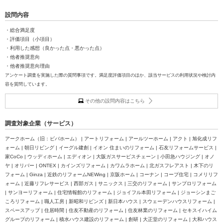
設問内容
・総合満足度
・評価項目（小項目）
・利用した感想（良かった点・悪かった点）
・他者推奨意向
・他者推奨意向理由
アンケート調査を実施した際の質問事項です。満足度評価項目のほか、該当サービスの利用状況や検討内
容を質問しています。
その他の設問内容はこちら
調査対象企業（サービス）
アークホーム（旧：ビバホーム） | アートリフォーム | アールツーホーム | アクト | 旭化成リフ
ォーム | 朝日リビング | イーグル建創 | イオン 住まいのリフォーム | 石友リフォームサービス |
家CoCo | ウッディホーム | エディオン | 大阪ガスサービスチェーン | 小田急ハウジング | オノ
ヤ | オリバー | ONTEX | カインズリフォーム | カワムラホーム | 北ガスフレアスト | 木下のリ
フォーム | Ginza | 近鉄のリフォームNEWing | 京阪ホーム | コーナン | コープ住宅 | コメリリフ
ォーム | 近藤リフレサービス | 西部ガス | サニックス | 三交のリフォーム | サンプロリフォーム
| サンヨーリフォーム | 住宅情報館のリフォーム | ジョイフル本田リフォーム | ジョーシンまご
ころリフォーム | 職人工房 | 新昭和リビンズ | 新日本ハウス | スウェーデンハウスリフォーム |
スペースアップ | 住居時間 | 住友不動産のリフォーム | 住友林業のリフォーム | セキスイハイム
グループのリフォーム | 積水ハウス建設のリフォーム | 創研 | 大正堂のリフォーム | 大和ハウス