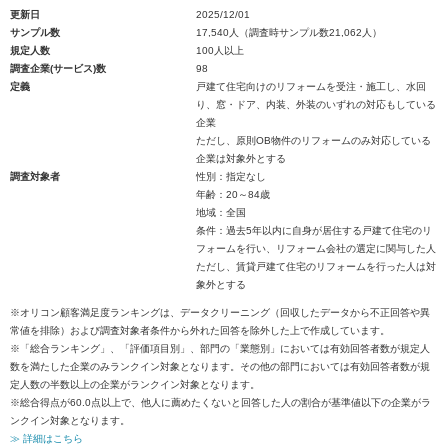
更新日
2025/12/01
サンプル数
17,540人（調査時サンプル数21,062人）
規定人数
100人以上
調査企業(サービス)数
98
定義
戸建て住宅向けのリフォームを受注・施工し、水回
り、窓・ドア、内装、外装のいずれの対応もしている
企業
ただし、原則OB物件のリフォームのみ対応している
企業は対象外とする
調査対象者
性別：指定なし
年齢：20～84歳
地域：全国
条件：過去5年以内に自身が居住する戸建て住宅のリ
フォームを行い、リフォーム会社の選定に関与した人
ただし、賃貸戸建て住宅のリフォームを行った人は対
象外とする
※オリコン顧客満足度ランキングは、データクリーニング（回収したデータから不正回答や異
常値を排除）および調査対象者条件から外れた回答を除外した上で作成しています。
※「総合ランキング」、「評価項目別」、部門の「業態別」においては有効回答者数が規定人
数を満たした企業のみランクイン対象となります。その他の部門においては有効回答者数が規
定人数の半数以上の企業がランクイン対象となります。
※総合得点が60.0点以上で、他人に薦めたくないと回答した人の割合が基準値以下の企業がラ
ンクイン対象となります。
≫ 詳細はこちら