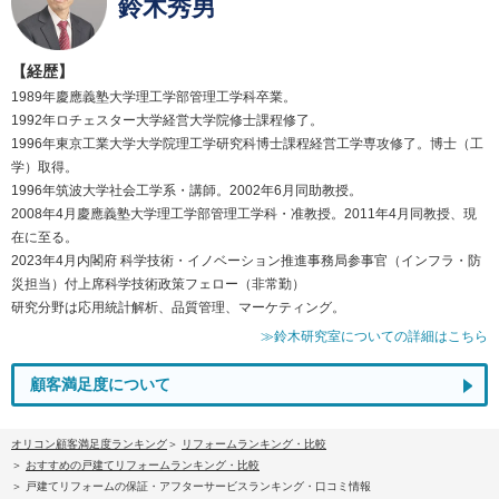
鈴木秀男
【経歴】
1989年慶應義塾大学理工学部管理工学科卒業。
1992年ロチェスター大学経営大学院修士課程修了。
1996年東京工業大学大学院理工学研究科博士課程経営工学専攻修了。博士（工
学）取得。
1996年筑波大学社会工学系・講師。2002年6月同助教授。
2008年4月慶應義塾大学理工学部管理工学科・准教授。2011年4月同教授、現
在に至る。
2023年4月内閣府 科学技術・イノベーション推進事務局参事官（インフラ・防
災担当）付上席科学技術政策フェロー（非常勤）
研究分野は応用統計解析、品質管理、マーケティング。
≫鈴木研究室についての詳細はこちら
顧客満足度について
オリコン顧客満足度ランキング
リフォームランキング・比較
おすすめの戸建てリフォームランキング・比較
戸建てリフォームの保証・アフターサービスランキング・口コミ情報