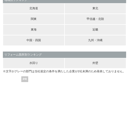
北海道
東北
関東
甲信越・北陸
東海
近畿
中国・四国
九州・沖縄
リフォーム箇所別ランキング
水回り
外壁
※文字がグレーの部門は当社規定の条件を満たした企業が2社未満のため発表しておりません。
PR