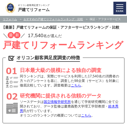
オリコン顧客満足度ランキング
戸建てリフォーム
リフォーム
おすすめの戸建てリフォームランキング・比較
保証・アフターサービス
【最新】戸建てリフォームの保証・アフターサービスランキング・比較
／
／
17,540
最
新
名が選んだ
戸建てリフォームランキング
オリコン顧客満足度調査の特徴
日本最大級の規模による独自の調査
同ランキングは、実際にサービスを利用した17,540名の消費者の
方々のアンケートを基に、調査した98企業（サービス）を対象に
徹底比較しています。調査概要は
こちら
。
研究機関に提供される信頼のデータ
ソースデータは
国立情報学研究所
を通じて学術研究機関に全て公
開されており、データ監修は慶應義塾大学理工学部教授・
鈴木秀
男
氏が行っています。
オリコンのランキングの概要については
こちら
。