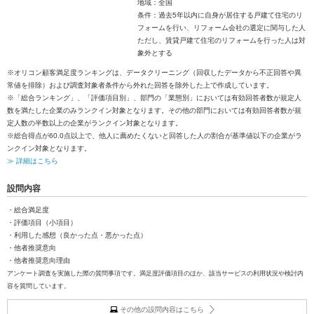
地域：全国
条件：過去5年以内に自身が居住する戸建て住宅のリ
フォームを行い、リフォーム会社の選定に関与した人
ただし、賃貸戸建て住宅のリフォームを行った人は対
象外とする
※オリコン顧客満足度ランキングは、データクリーニング（回収したデータから不正回答や異
常値を排除）および調査対象者条件から外れた回答を除外した上で作成しています。
※「総合ランキング」、「評価項目別」、部門の「業態別」においては有効回答者数が規定人
数を満たした企業のみランクイン対象となります。その他の部門においては有効回答者数が規
定人数の半数以上の企業がランクイン対象となります。
※総合得点が60.0点以上で、他人に薦めたくないと回答した人の割合が基準値以下の企業がラ
ンクイン対象となります。
≫ 詳細はこちら
設問内容
・総合満足度
・評価項目（小項目）
・利用した感想（良かった点・悪かった点）
・他者推奨意向
・他者推奨意向理由
アンケート調査を実施した際の質問事項です。満足度評価項目のほか、該当サービスの利用状況や検討内
容を質問しています。
その他の設問内容はこちら