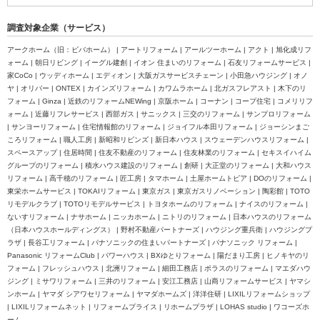
調査対象企業（サービス）
アークホーム（旧：ビバホーム） | アートリフォーム | アールツーホーム | アクト | 旭化成リフ
ォーム | 朝日リビング | イーグル建創 | イオン 住まいのリフォーム | 石友リフォームサービス |
家CoCo | ウッディホーム | エディオン | 大阪ガスサービスチェーン | 小田急ハウジング | オノ
ヤ | オリバー | ONTEX | カインズリフォーム | カワムラホーム | 北ガスフレアスト | 木下のリ
フォーム | Ginza | 近鉄のリフォームNEWing | 京阪ホーム | コーナン | コープ住宅 | コメリリフ
ォーム | 近藤リフレサービス | 西部ガス | サニックス | 三交のリフォーム | サンプロリフォーム
| サンヨーリフォーム | 住宅情報館のリフォーム | ジョイフル本田リフォーム | ジョーシンまご
ころリフォーム | 職人工房 | 新昭和リビンズ | 新日本ハウス | スウェーデンハウスリフォーム |
スペースアップ | 住居時間 | 住友不動産のリフォーム | 住友林業のリフォーム | セキスイハイム
グループのリフォーム | 積水ハウス建設のリフォーム | 創研 | 大正堂のリフォーム | 大和ハウス
リフォーム | 高千穂のリフォーム | 匠工房 | タマホーム | 土屋ホームトピア | DOのリフォーム |
東栄ホームサービス | TOKAIリフォーム | 東京ガス | 東京ガスリノベーション | 陶彩館 | TOTO
リモデルクラブ | TOTOリモデルサービス | トヨタホームのリフォーム | ナイスのリフォーム |
ないすリフォーム | ナサホーム | ニッカホーム | ニトリのリフォーム | 日本ハウスのリフォーム
（日本ハウスホールディングス） | 野村不動産パートナーズ | ハウジング重兵衛 | ハウジングプ
ラザ | 長谷工リフォーム | パナソニックの住まいパートナーズ | パナソニック リフォーム |
Panasonic リフォームClub | パワーハウス | BXゆとりフォーム | 陽だまり工房 | ヒノキヤのリ
フォーム | フレッシュハウス | 北洲リフォーム | 細田工務店 | ポラスのリフォーム | マエダハウ
ジング | ミサワリフォーム | 三井のリフォーム | 安江工務店 | 山商リフォームサービス | ヤマシ
ンホーム | ヤマダ シアワセリフォーム | ヤマダホームズ | 洋洋住研 | LIXILリフォームショップ
| LIXILリフォームネット | リフォームプライス | リホームプラザ | LOHAS studio | ワコーズホ
ーム