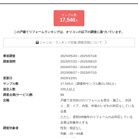
サンプル数
17,540
人
この戸建てリフォームランキングは、オリコンの以下の調査に基づいています。
ジャンル・ランキング定義 調査詳細について
事前調査
2025/05/20～2025/07/18
調査期間
2025/07/22～2025/08/15
2024/07/02～2024/07/19
2023/06/27～2023/07/10
更新日
2025/12/01
サンプル数
17,540人（調査時サンプル数21,062人）
規定人数
100人以上
調査企業(サービス)数
98
定義
戸建て住宅向けのリフォームを受注・施工し、水回
り、窓・ドア、内装、外装のいずれの対応もしている
企業
ただし、原則OB物件のリフォームのみ対応している
企業は対象外とする
調査対象者
性別：指定なし
年齢：20～84歳