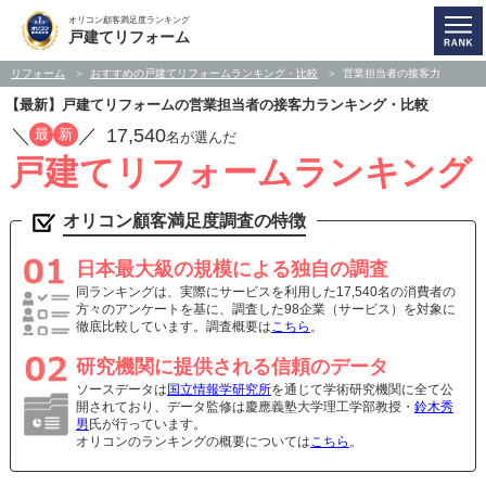
オリコン顧客満足度ランキング
戸建てリフォーム
リフォーム
おすすめの戸建てリフォームランキング・比較
営業担当者の接客力
【最新】戸建てリフォームの営業担当者の接客力ランキング・比較
／
／
17,540
最
新
名が選んだ
戸建てリフォームランキング
オリコン顧客満足度調査の特徴
日本最大級の規模による独自の調査
同ランキングは、実際にサービスを利用した17,540名の消費者の
方々のアンケートを基に、調査した98企業（サービス）を対象に
徹底比較しています。調査概要は
こちら
。
研究機関に提供される信頼のデータ
ソースデータは
国立情報学研究所
を通じて学術研究機関に全て公
開されており、データ監修は慶應義塾大学理工学部教授・
鈴木秀
男
氏が行っています。
オリコンのランキングの概要については
こちら
。