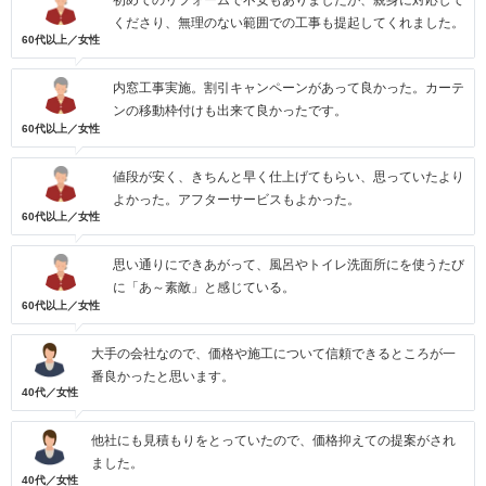
初めてのリフォームで不安もありましたが、親身に対応して
くださり、無理のない範囲での工事も提起してくれました。
60代以上／女性
内窓工事実施。割引キャンペーンがあって良かった。カーテ
ンの移動枠付けも出来て良かったです。
60代以上／女性
値段が安く、きちんと早く仕上げてもらい、思っていたより
よかった。アフターサービスもよかった。
60代以上／女性
思い通りにできあがって、風呂やトイレ洗面所にを使うたび
に「あ～素敵」と感じている。
60代以上／女性
大手の会社なので、価格や施工について信頼できるところが一
番良かったと思います。
40代／女性
他社にも見積もりをとっていたので、価格抑えての提案がされ
ました。
40代／女性