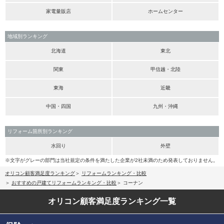
家電量販店
ホームセンター
地域別ランキング
北海道
東北
関東
甲信越・北陸
東海
近畿
中国・四国
九州・沖縄
リフォーム箇所別ランキング
水回り
外壁
※文字がグレーの部門は当社規定の条件を満たした企業が2社未満のため発表しておりません。
オリコン顧客満足度ランキング
リフォームランキング・比較
おすすめの戸建てリフォームランキング・比較
コーナン
オリコン顧客満足度
ランキング一覧