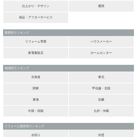
仕上がり・デザイン
費用
保証・アフターサービス
業態別ランキング
リフォーム専業
ハウスメーカー
家電量販店
ホームセンター
地域別ランキング
北海道
東北
関東
甲信越・北陸
東海
近畿
中国・四国
九州・沖縄
リフォーム箇所別ランキング
水回り
外壁