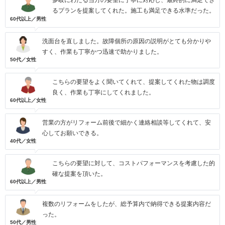
多岐にわたる当方の要望に丁寧に対応し、最終的に満足でき
るプランを提案してくれた。施工も満足できる水準だった。
60代以上／男性
洗面台を直しました。故障個所の原因の説明がとても分かりや
すく、作業も丁寧かつ迅速で助かりました。
50代／女性
こちらの要望をよく聞いてくれて、提案してくれた物は調度
良く、作業も丁寧にしてくれました。
60代以上／女性
営業の方がリフォーム前後で細かく連絡相談等してくれて、安
心してお願いできる。
40代／女性
こちらの要望に対して、コストパフォーマンスを考慮した的
確な提案を頂いた。
60代以上／男性
複数のリフォームをしたが、総予算内で納得できる提案内容だ
った。
50代／男性