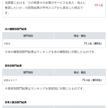
当調査における「どの程度その企業のサービスを友人・知人に
68
点
.6
推奨したいか」の回答結果の平均スコアから算出した得点で
す。
水の種類別部門結果
部門項目
得点・順位
71
6
天然水
.1点（第
位）
※水の種類別部門結果はランキングを水の種類別に分類したものです。
形状別部門結果
部門項目
得点・順位
71
10
床置きタイプ
.5点（第
位）
※形状別部門結果はランキングを形状別に分類したものです。
世帯人数別部門結果