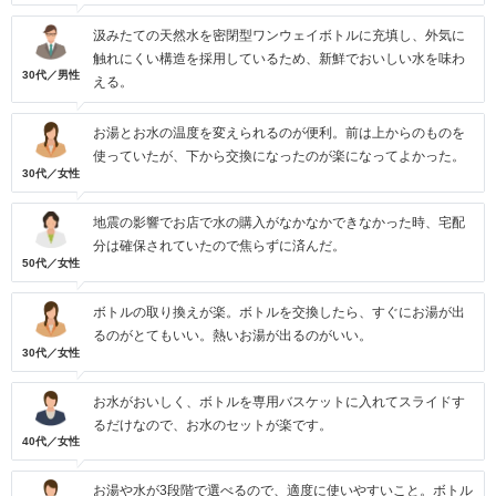
汲みたての天然水を密閉型ワンウェイボトルに充填し、外気に
触れにくい構造を採用しているため、新鮮でおいしい水を味わ
30代／男性
える。
お湯とお水の温度を変えられるのが便利。前は上からのものを
使っていたが、下から交換になったのが楽になってよかった。
30代／女性
地震の影響でお店で水の購入がなかなかできなかった時、宅配
分は確保されていたので焦らずに済んだ。
50代／女性
ボトルの取り換えが楽。ボトルを交換したら、すぐにお湯が出
るのがとてもいい。熱いお湯が出るのがいい。
30代／女性
お水がおいしく、ボトルを専用バスケットに入れてスライドす
るだけなので、お水のセットが楽です。
40代／女性
お湯や水が3段階で選べるので、適度に使いやすいこと。ボトル