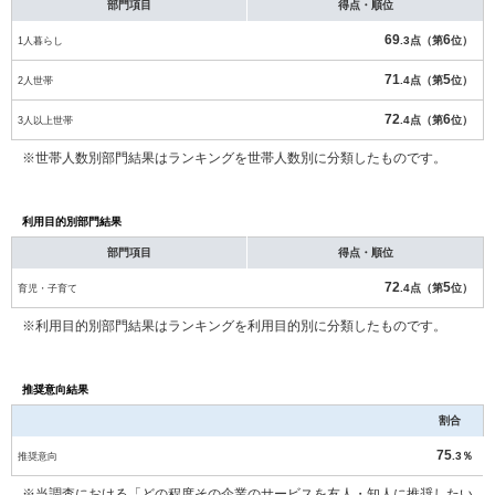
部門項目
得点・順位
69
6
1人暮らし
.3点（第
位）
71
5
2人世帯
.4点（第
位）
72
6
3人以上世帯
.4点（第
位）
※世帯人数別部門結果はランキングを世帯人数別に分類したものです。
利用目的別部門結果
部門項目
得点・順位
72
5
育児・子育て
.4点（第
位）
※利用目的別部門結果はランキングを利用目的別に分類したものです。
推奨意向結果
割合
75
推奨意向
.3％
※当調査における「どの程度その企業のサービスを友人・知人に推奨したい