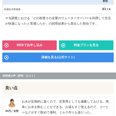
割合
83
快適生活実感度
.1％
※当調査における「どの程度その企業のウォーターサーバーを利用して生活
が快適になったと実感したか」の回答結果から算出した割合です。
WEBでお申し込み
料金プランを見る
詳細を見る(公式サイト)
利用者の声（評判・口コミ）
良い点
お水が定期的に届くので、災害用としても備蓄しておける。簡
単にお水を飲むことができる。お湯もすぐ使えるので、コーヒ
30代／女性
ーなどがすぐ飲めて便利。ミルク作りも楽だった。