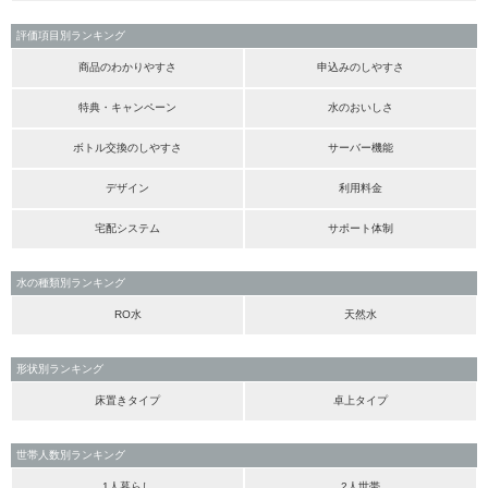
評価項目別ランキング
商品のわかりやすさ
申込みのしやすさ
特典・キャンペーン
水のおいしさ
ボトル交換のしやすさ
サーバー機能
デザイン
利用料金
宅配システム
サポート体制
水の種類別ランキング
RO水
天然水
形状別ランキング
床置きタイプ
卓上タイプ
世帯人数別ランキング
1人暮らし
2人世帯