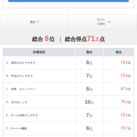
口コミ
得点
（
18
）
件
8
71
総合
位
総合得点
点
.5
評価項目
順位
得点
8
73
A.
商品のわかりやすさ
位
.6
点
7
73
B.
申込みのしやすさ
位
.8
点
8
67
C.
特典・キャンペーン
位
.5
点
10
75
D.
水のおいしさ
位
.3
点
7
72
E.
ボトル交換のしやすさ
位
.2
点
8
73
F.
サーバー機能
位
.7
点