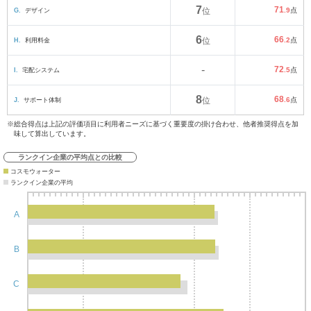
7
71
G.
デザイン
位
.9
点
6
66
H.
利用料金
位
.2
点
-
72
I.
宅配システム
.5
点
8
68
J.
サポート体制
位
.6
点
※総合得点は上記の評価項目に利用者ニーズに基づく重要度の掛け合わせ、他者推奨得点を加
味して算出しています。
ランクイン企業の平均点との比較
コスモウォーター
ランクイン企業の平均
A
B
C