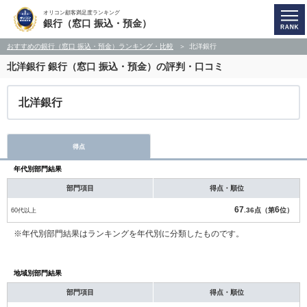
オリコン顧客満足度ランキング
銀行（窓口 振込・預金）
おすすめの銀行（窓口 振込・預金）ランキング・比較
北洋銀行
北洋銀行
銀行（窓口 振込・預金）の評判・口コミ
北洋銀行
得点
年代別部門結果
部門項目
得点・順位
67
6
60代以上
.36点（第
位）
※年代別部門結果はランキングを年代別に分類したものです。
地域別部門結果
部門項目
得点・順位