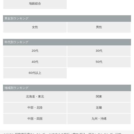
地銀総合
男女別ランキング
女性
男性
年代別ランキング
20代
30代
40代
50代
60代以上
地域別ランキング
北海道・東北
関東
中部・北陸
近畿
中国・四国
九州・沖縄