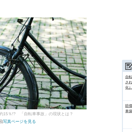
自転
さ
化｣､.
賠
車
15％!? 「自転車事故」の現状とは？
写真ページを見る