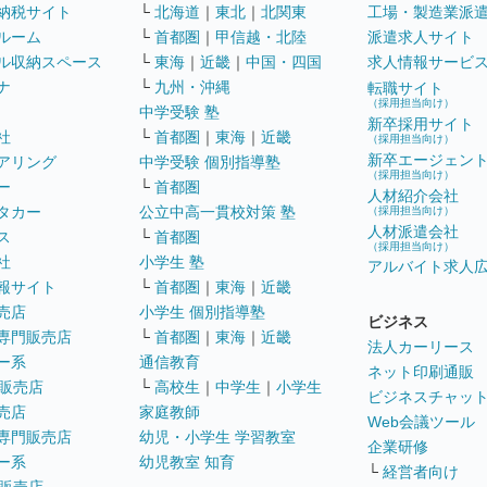
納税サイト
└
北海道
｜
東北
｜
北関東
工場・製造業派
ルーム
└
首都圏
｜
甲信越・北陸
派遣求人サイト
ル収納スペース
└
東海
｜
近畿
｜
中国・四国
求人情報サービ
ナ
└
九州・沖縄
転職サイト
（採用担当向け）
中学受験 塾
新卒採用サイト
社
└
首都圏
｜
東海
｜
近畿
（採用担当向け）
新卒エージェン
アリング
中学受験 個別指導塾
（採用担当向け）
ー
└
首都圏
人材紹介会社
タカー
公立中高一貫校対策 塾
（採用担当向け）
人材派遣会社
ス
└
首都圏
（採用担当向け）
社
小学生 塾
アルバイト求人
報サイト
└
首都圏
｜
東海
｜
近畿
売店
小学生 個別指導塾
ビジネス
専門販売店
└
首都圏
｜
東海
｜
近畿
法人カーリース
ー系
通信教育
ネット印刷通販
販売店
└
高校生
｜
中学生
｜
小学生
ビジネスチャッ
売店
家庭教師
Web会議ツール
専門販売店
幼児・小学生 学習教室
企業研修
ー系
幼児教室 知育
└
経営者向け