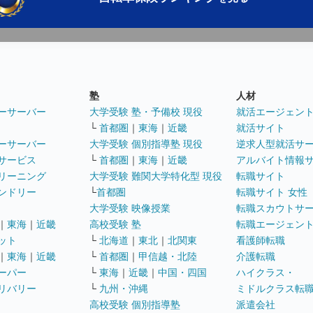
塾
人材
ーサーバー
大学受験 塾・予備校 現役
就活エージェン
└
首都圏
｜
東海
｜
近畿
就活サイト
ーサーバー
大学受験 個別指導塾 現役
逆求人型就活サ
サービス
└
首都圏
｜
東海
｜
近畿
アルバイト情報
リーニング
大学受験 難関大学特化型 現役
転職サイト
ンドリー
└
首都圏
転職サイト 女性
大学受験 映像授業
転職スカウトサ
｜
東海
｜
近畿
高校受験 塾
転職エージェン
ット
└
北海道
｜
東北
｜
北関東
看護師転職
｜
東海
｜
近畿
└
首都圏
｜
甲信越・北陸
介護転職
ーパー
└
東海
｜
近畿
｜
中国・四国
ハイクラス・
リバリー
└
九州・沖縄
ミドルクラス転
高校受験 個別指導塾
派遣会社