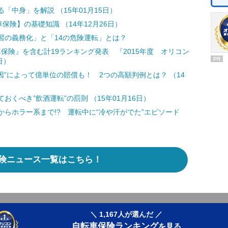
中身」を解説 （15年01月15日）
保険】の基礎知識 （14年12月26日）
習の義務化」と「14の危険運転」とは？
転車保険』を含む計19ランキング発表 『2015年度 オリコン
PR
日）
因”によって億単位の賠償も！ 2つの高額判例とは？ （14
くべき”飲酒運転”の罰則 （15年01月16日）
らホラー系まで!? 運転中に“冷や汗がでた”エピソード
険ニュース一覧はこちら！
＼ 1,167人が選んだ ／
自転車保険ランキング
を見る