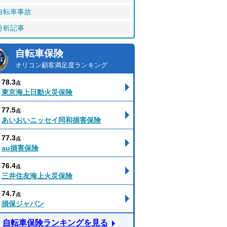
自転車事故
分析記事
自転車保険
オリコン顧客満足度ランキング
78.3
点
東京海上日動火災保険
77.5
点
あいおいニッセイ同和損害保険
77.3
点
au損害保険
76.4
点
三井住友海上火災保険
74.7
点
損保ジャパン
自転車保険ランキングを見る