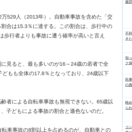
厳
529人（2013年）。自動車事故を含めた「交
割合は15.3％に達する。この割合は、歩行中の
不
車は歩行者よりも事故に遭う確率が高いと言え
き
知
見ると、最も多いのが16～24歳の若者で全
ク
子どもも全体の17.8％となっており、24歳以下
民
の
齢者による自転車事故も無視できない。65歳以
軽
ら
％と、子どもによる事故の割合と遜色ないのだ。
コ
自転車事故の8割以上を占めるのが、自動車との