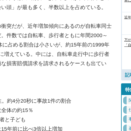
単
会い頭」が最も多く、半数以上を占めている。
近
衝突だが、近年増加傾向にあるのが自転車同士
。件数では自転車、歩行者ともに年間2000～
万
体に占める割合は小さいが、約15年前の1999年
「
上に増えている。中には、自転車走行中に歩行者
額な損害賠償請求を請求されるケースも出てい
記
特
。約4分20秒に事故1件の割合
全体の約15％
若者と子ども
15年前に比べ3倍以上増加