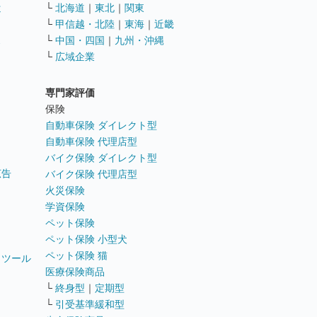
遣
└
北海道
｜
東北
｜
関東
└
甲信越・北陸
｜
東海
｜
近畿
ス
└
中国・四国
｜
九州・沖縄
└
広域企業
専門家評価
ト
保険
自動車保険 ダイレクト型
自動車保険 代理店型
バイク保険 ダイレクト型
広告
バイク保険 代理店型
火災保険
学資保険
ペット保険
ペット保険 小型犬
ペット保険 猫
トツール
医療保険商品
└
終身型
｜
定期型
└
引受基準緩和型