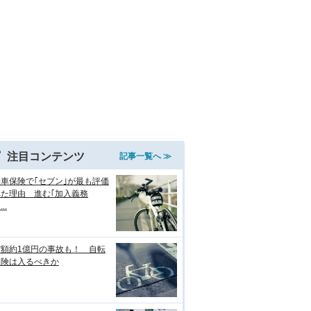
注目コンテンツ
記事一覧へ ≫
車保険で｢セブン｣が最も評価
れた理由 進む｢加入義務
..
償額約1億円の事故も！ 自転
保険は入るべきか