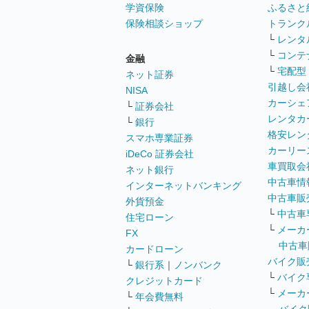
学資保険
ふるさと
保険相談ショップ
トランク
└
レンタ
└
コンテ
金融
└
宅配型
ネット証券
引越し会
NISA
カーシェ
└
証券会社
レンタカ
└
銀行
格安レン
スマホ専業証券
カーリー
iDeCo 証券会社
車買取会
ネット銀行
中古車情
インターネットバンキング
中古車販
外貨預金
└
中古車
住宅ローン
└
メーカ
FX
中古車
カードローン
バイク販
└
銀行系
｜
ノンバンク
└
バイク
クレジットカード
└
メーカ
└
年会費無料