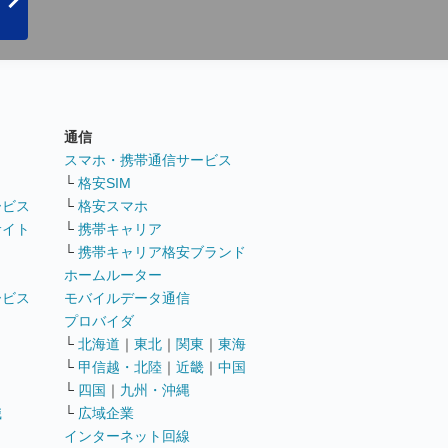
通信
ト
スマホ・携帯通信サービス
└
格安SIM
ービス
└
格安スマホ
サイト
└
携帯キャリア
└
携帯キャリア格安ブランド
ホームルーター
ービス
モバイルデータ通信
ト
プロバイダ
└
北海道
｜
東北
｜
関東
｜
東海
└
甲信越・北陸
｜
近畿
｜
中国
└
四国
｜
九州・沖縄
職
└
広域企業
インターネット回線