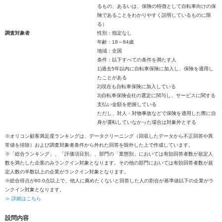
るもの、あるいは、保険の特徴として自転車向けの保
険であることをわかりやすく説明しているものに限
る）
調査対象者
性別：指定なし
年齢：18～84歳
地域：全国
条件：以下すべての条件を満たす人
1)過去5年以内に自転車保険に加入し、保険を適用し
たことがある
2)現在も自転車保険に加入している
3)自転車保険会社の選定に関与し、サービスに関する
支払い金額を把握している
ただし、対人・対物事故などで保険を適用した際に自
身が運転していなかった場合は対象外とする
※オリコン顧客満足度ランキングは、データクリーニング（回収したデータから不正回答や異
常値を排除）および調査対象者条件から外れた回答を除外した上で作成しています。
※「総合ランキング」、「評価項目別」、部門の「業態別」においては有効回答者数が規定人
数を満たした企業のみランクイン対象となります。その他の部門においては有効回答者数が規
定人数の半数以上の企業がランクイン対象となります。
※総合得点が60.0点以上で、他人に薦めたくないと回答した人の割合が基準値以下の企業がラ
ンクイン対象となります。
≫ 詳細はこちら
設問内容