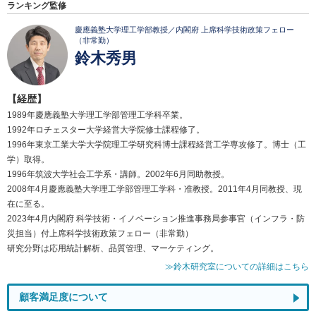
ランキング監修
慶應義塾大学理工学部教授／内閣府 上席科学技術政策フェロー
（非常勤）
鈴木秀男
【経歴】
1989年慶應義塾大学理工学部管理工学科卒業。
1992年ロチェスター大学経営大学院修士課程修了。
1996年東京工業大学大学院理工学研究科博士課程経営工学専攻修了。博士（工
学）取得。
1996年筑波大学社会工学系・講師。2002年6月同助教授。
2008年4月慶應義塾大学理工学部管理工学科・准教授。2011年4月同教授、現
在に至る。
2023年4月内閣府 科学技術・イノベーション推進事務局参事官（インフラ・防
災担当）付上席科学技術政策フェロー（非常勤）
研究分野は応用統計解析、品質管理、マーケティング。
≫鈴木研究室についての詳細はこちら
顧客満足度について