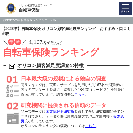
オリコン顧客満足度ランキング
自転車保険
おすすめの自転車保険ランキング・比較
【2026年】自転車保険 オリコン顧客満足度ランキング｜おすすめ・口コミ
比較
／
／
1,167
最
新
名が選んだ
自転車保険ランキング
オリコン顧客満足度調査の特徴
日本最大級の規模による独自の調査
同ランキングは、実際にサービスを利用した1,167名の消費者の
方々のアンケートを基に、調査した18企業（サービス）を対象に
徹底比較しています。調査概要は
こちら
。
研究機関に提供される信頼のデータ
ソースデータは
国立情報学研究所
を通じて学術研究機関に全て公
開されており、データ監修は慶應義塾大学理工学部教授・
鈴木秀
男
氏が行っています。
オリコンのランキングの概要については
こちら
。