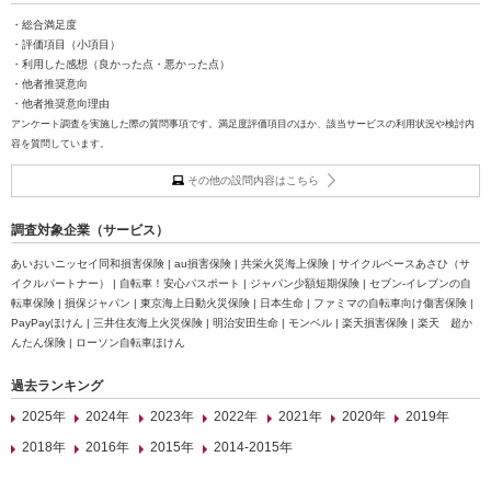
・総合満足度
・評価項目（小項目）
・利用した感想（良かった点・悪かった点）
・他者推奨意向
・他者推奨意向理由
アンケート調査を実施した際の質問事項です。満足度評価項目のほか、該当サービスの利用状況や検討内
容を質問しています。
その他の設問内容はこちら
調査対象企業（サービス）
あいおいニッセイ同和損害保険 | au損害保険 | 共栄火災海上保険 | サイクルベースあさひ（サ
イクルパートナー） | 自転車！安心パスポート | ジャパン少額短期保険 | セブン‐イレブンの自
転車保険 | 損保ジャパン | 東京海上日動火災保険 | 日本生命 | ファミマの自転車向け傷害保険 |
PayPayほけん | 三井住友海上火災保険 | 明治安田生命 | モンベル | 楽天損害保険 | 楽天 超か
んたん保険 | ローソン自転車ほけん
過去ランキング
2025年
2024年
2023年
2022年
2021年
2020年
2019年
2018年
2016年
2015年
2014-2015年