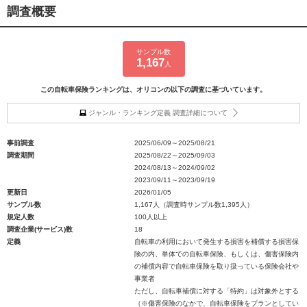
調査概要
サンプル数
1,167
人
この自転車保険ランキングは、オリコンの以下の調査に基づいています。
ジャンル・ランキング定義 調査詳細について
事前調査
2025/06/09～2025/08/21
調査期間
2025/08/22～2025/09/03
2024/08/13～2024/09/02
2023/09/11～2023/09/19
更新日
2026/01/05
サンプル数
1,167人（調査時サンプル数1,395人）
規定人数
100人以上
調査企業(サービス)数
18
定義
自転車の利用において発生する損害を補償する損害保
険の内、単体での自転車保険、もしくは、傷害保険内
の補償内容で自転車保険を取り扱っている保険会社や
事業者
ただし、自転車補償に対する「特約」は対象外とする
（※傷害保険のなかで、自転車保険をプランとしてい