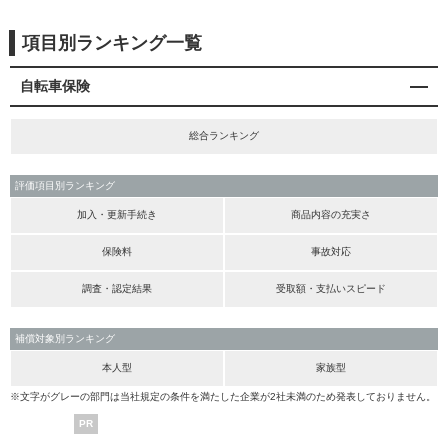
項目別ランキング一覧
自転車保険
総合ランキング
評価項目別ランキング
加入・更新手続き
商品内容の充実さ
保険料
事故対応
調査・認定結果
受取額・支払いスピード
補償対象別ランキング
本人型
家族型
※文字がグレーの部門は当社規定の条件を満たした企業が2社未満のため発表しておりません。
PR