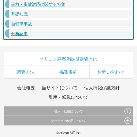
事故・事故対応に関する特集
基礎知識
自転車事故
分析記事
オリコン顧客満足度調査とは
調査方法
掲載規約
お問い合わせ
会社概要
当サイトについて
個人情報保護方針
引用・転載について
引用・転載について
クッキーの使用について
当サイトで公開されている情報（文字、写真、イラスト、画像データ等）及びこれらの配
置・編集および構造などについての著作権は株式会社oricon MEに帰属しております。
このサイトでは Cookie を使用して、ユーザーに合わせたコンテンツや広告の表示、ソーシャ
© oricon ME inc.
これらの情報を権利者の許可なく無断転載・複製などの二次利用を行うことは固く禁じてお
ル メディア機能の提供、広告の表示回数やクリック数の測定を行っています。