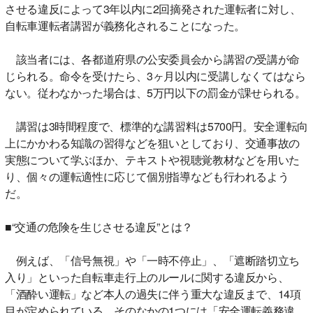
させる違反によって3年以内に2回摘発された運転者に対し、
自転車運転者講習が義務化されることになった。
該当者には、各都道府県の公安委員会から講習の受講が命
じられる。命令を受けたら、3ヶ月以内に受講しなくてはなら
ない。従わなかった場合は、5万円以下の罰金が課せられる。
講習は3時間程度で、標準的な講習料は5700円。安全運転向
上にかかわる知識の習得などを狙いとしており、交通事故の
実態について学ぶほか、テキストや視聴覚教材などを用いた
り、個々の運転適性に応じて個別指導なども行われるよう
だ。
■“交通の危険を生じさせる違反”とは？
例えば、「信号無視」や「一時不停止」、「遮断踏切立ち
入り」といった自転車走行上のルールに関する違反から、
「酒酔い運転」など本人の過失に伴う重大な違反まで、14項
目が定められている。そのなかの1つには「安全運転義務違