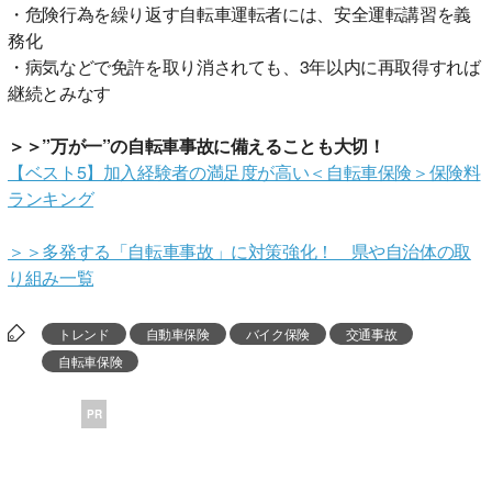
・危険行為を繰り返す自転車運転者には、安全運転講習を義
務化
・病気などで免許を取り消されても、3年以内に再取得すれば
継続とみなす
＞＞”万が一”の自転車事故に備えることも大切！
【ベスト5】加入経験者の満足度が高い＜自転車保険＞保険料
ランキング
＞＞多発する「自転車事故」に対策強化！ 県や自治体の取
り組み一覧
トレンド
自動車保険
バイク保険
交通事故
自転車保険
PR