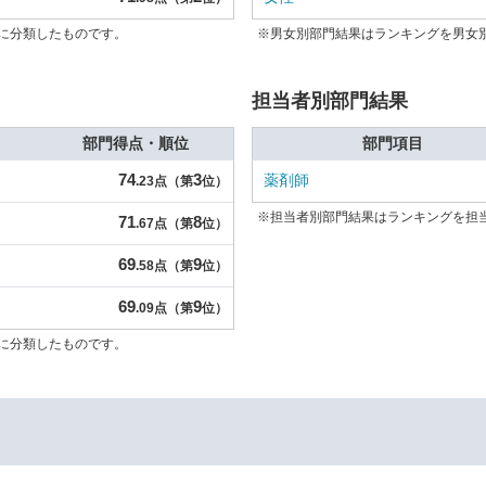
に分類したものです。
※男女別部門結果はランキングを男女
担当者別部門結果
部門得点・順位
部門項目
74
3
薬剤師
.23点（第
位）
※担当者別部門結果はランキングを担
71
8
.67点（第
位）
69
9
.58点（第
位）
69
9
.09点（第
位）
に分類したものです。