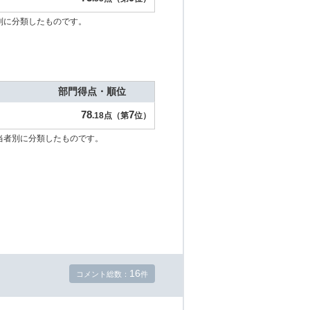
別に分類したものです。
部門得点・順位
78
7
.18点（第
位）
当者別に分類したものです。
16
コメント総数：
件