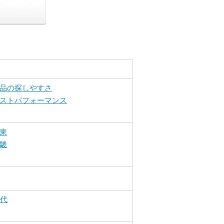
品の探しやすさ
ストパフォーマンス
東
畿
0代