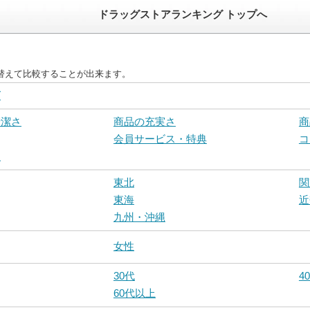
ドラッグストアランキング トップへ
替えて比較することが出来ます。
グ
清潔さ
商品の充実さ
商
会員サービス・特典
コ
さ
東北
関
東海
近
九州・沖縄
女性
30代
4
60代以上