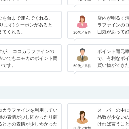
ごを台まで運んでくれる。
店内が明るく
ります) クーポンがあると
ラファインの
えてくれる。
囲気があって
20代／女性
すが、 ココカラファインの
ポイント還元
払いでもニモカのポイント両
で、有利なポ
いです。
買い物ができ
50代／男性
コカラファインを利用してい
スーパーの中
員の表情が少し固かったり商
品数が少ない
るときの表情が少し怖かった
ければ言うこ
30代／女性