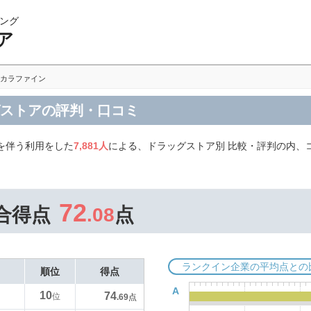
ング
ア
カラファイン
グストアの評判・口コミ
を伴う利用をした
7,881人
による、ドラッグストア別 比較・評判の内、
72
合得点
.08
点
ランクイン企業の平均点との
順位
得点
A
10
74
位
.69
点