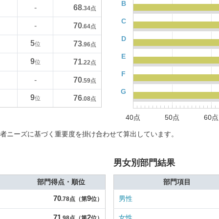
B
68
-
.34
点
C
70
-
.64
点
D
5
73
位
.96
点
E
9
71
位
.22
点
F
70
-
.59
点
G
9
76
位
.08
点
40点
50点
60点
者ニーズに基づく重要度を掛け合わせて算出しています。
男女別部門結果
部門得点・順位
部門項目
70
9
男性
.78点（第
位）
71
2
女性
.98点（第
位）