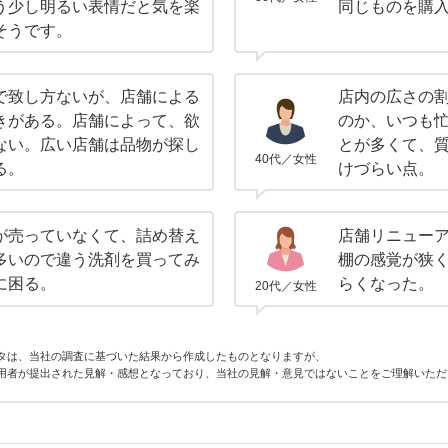
う少し明るい表情だと気を楽
同じものを購
そうです。
で致し方ないが、店舗による
店内の広さの
きがある。店舗によって、欲
のか、いつも
ない。広い店舗は品物が探し
とが多くて、
40代／女性
る。
けづらい点。
が売っていなくて、詰め替え
店舗リニュー
多いので違う洗剤を買ってみ
棚の感覚が狭
に困る。
らくなった。
20代／女性
タは、当社の調査に基づいた結果から作成したものとなりますが、
用者が提出された見解・感想となっており、当社の見解・意見ではないことをご理解いただ