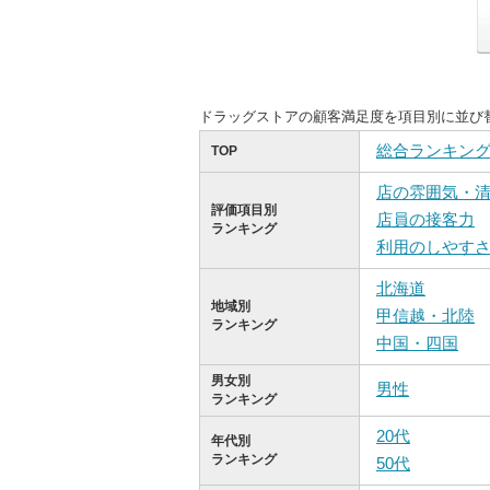
ドラッグストアの顧客満足度を項目別に並び
総合ランキン
TOP
店の雰囲気・
評価項目別
店員の接客力
ランキング
利用のしやす
北海道
地域別
甲信越・北陸
ランキング
中国・四国
男女別
男性
ランキング
20代
年代別
ランキング
50代