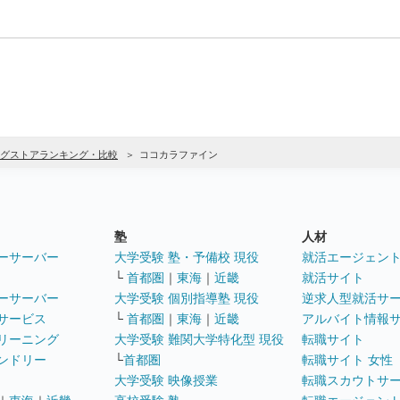
グストアランキング・比較
ココカラファイン
塾
人材
ーサーバー
大学受験 塾・予備校 現役
就活エージェン
└
首都圏
｜
東海
｜
近畿
就活サイト
ーサーバー
大学受験 個別指導塾 現役
逆求人型就活サ
サービス
└
首都圏
｜
東海
｜
近畿
アルバイト情報
リーニング
大学受験 難関大学特化型 現役
転職サイト
ンドリー
└
首都圏
転職サイト 女性
大学受験 映像授業
転職スカウトサ