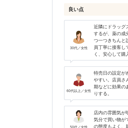
良い点
近隣にドラッグ
するが、薬の成
つ一つきちんと
員丁寧に接客し
30代／女性
く、安心して購
特売日の設定が
やすい。店員さ
期などに効果の
60代以上／女性
りする。
店内の雰囲気が
気分で買い物が
の態度もよく、
50代／女性