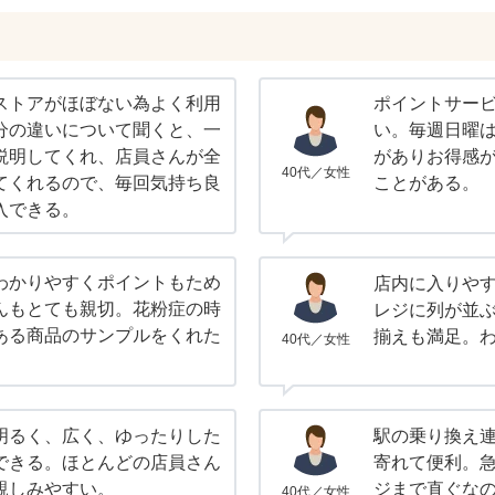
ストアがほぼない為よく利用
ポイントサー
分の違いについて聞くと、一
い。毎週日曜は
説明してくれ、店員さんが全
がありお得感
40代／女性
てくれるので、毎回気持ち良
ことがある。
入できる。
わかりやすくポイントもため
店内に入りや
んもとても親切。花粉症の時
レジに列が並
ある商品のサンプルをくれた
揃えも満足。
40代／女性
明るく、広く、ゆったりした
駅の乗り換え
できる。ほとんどの店員さん
寄れて便利。
親しみやすい。
ジまで直ぐな
40代／女性