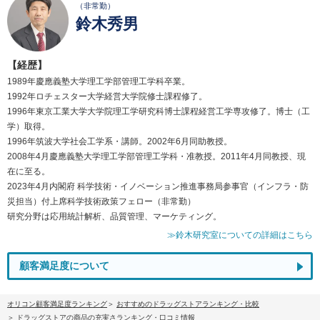
（非常勤）
鈴木秀男
【経歴】
1989年慶應義塾大学理工学部管理工学科卒業。
1992年ロチェスター大学経営大学院修士課程修了。
1996年東京工業大学大学院理工学研究科博士課程経営工学専攻修了。博士（工
学）取得。
1996年筑波大学社会工学系・講師。2002年6月同助教授。
2008年4月慶應義塾大学理工学部管理工学科・准教授。2011年4月同教授、現
在に至る。
2023年4月内閣府 科学技術・イノベーション推進事務局参事官（インフラ・防
災担当）付上席科学技術政策フェロー（非常勤）
研究分野は応用統計解析、品質管理、マーケティング。
≫鈴木研究室についての詳細はこちら
顧客満足度について
オリコン顧客満足度ランキング
おすすめのドラッグストアランキング・比較
ドラッグストアの商品の充実さランキング・口コミ情報