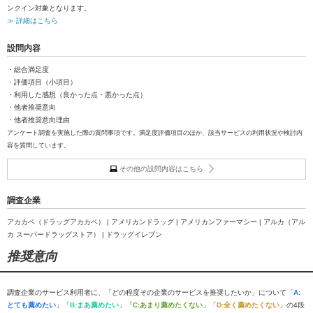
ンクイン対象となります。
≫ 詳細はこちら
設問内容
・総合満足度
・評価項目（小項目）
・利用した感想（良かった点・悪かった点）
・他者推奨意向
・他者推奨意向理由
アンケート調査を実施した際の質問事項です。満足度評価項目のほか、該当サービスの利用状況や検討内
容を質問しています。
その他の設問内容はこちら
調査企業
アカカベ（ドラッグアカカベ） | アメリカンドラッグ | アメリカンファーマシー | アルカ（アル
カ スーパードラッグストア） | ドラッグイレブン
推奨意向
調査企業のサービス利用者に、「どの程度その企業のサービスを推奨したいか」について「
A:
とても薦めたい
」「
B:まあ薦めたい
」「
C:あまり薦めたくない
」「
D:全く薦めたくない
」の4段