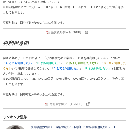
階で評価をしてもらい比率を算出しています。
※10段階聴取については、A=9-10回答、B=6-8回答、C=3-5回答、D=1-2回答として割合を算
出しております。
商標対象は、回答者数が100人以上の企業です。
推奨意向データ（PDF）
再利用意向
調査企業のサービス利用者に、「どの程度その企業のサービスを再利用したいか」について
「
A:とても利用したい
」「
B:まあ利用したい
」「
C:あまり利用したくない
」「
D：全く利用した
くない
」の4段階で評価してもらい、「
A:とても利用したい
」「
B:まあ利用したい
」と回答した
人の割合で算出しています。
※10段階聴取については、A=9-10回答、B=6-8回答、C=3-5回答、D=1-2回答として割合を算
出しております。
商標対象は、回答者数が100人以上の企業です。
再利用意向データ（PDF）
ランキング監修
慶應義塾大学理工学部教授／内閣府 上席科学技術政策フェロー