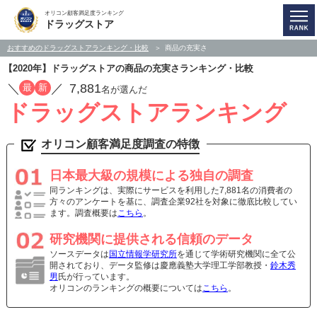
オリコン顧客満足度ランキング
ドラッグストア
おすすめのドラッグストアランキング・比較
商品の充実さ
【2020年】ドラッグストアの商品の充実さランキング・比較
／
／
7,881
最
新
名が選んだ
ドラッグストアランキング
オリコン顧客満足度調査の特徴
日本最大級の規模による独自の調査
同ランキングは、実際にサービスを利用した7,881名の消費者の
方々のアンケートを基に、調査企業92社を対象に徹底比較してい
ます。調査概要は
こちら
。
研究機関に提供される信頼のデータ
ソースデータは
国立情報学研究所
を通じて学術研究機関に全て公
開されており、データ監修は慶應義塾大学理工学部教授・
鈴木秀
男
氏が行っています。
オリコンのランキングの概要については
こちら
。