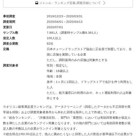
ジャンル・ランキング定義 調査詳細について
事前調査
2019/12/23～2020/03/31
調査期間
2020/04/01～2020/04/13
更新日
2020/07/01
サンプル数
7,881人（調査時サンプル数8,381人）
規定人数
100人以上
調査企業数
92社
定義
日本チェーンドラッグストア協会に正会員で加盟しており、全
国に店舗を展開している企業
ただし、調剤薬局のみの店舗は対象外とする
調査対象者
性別：指定なし
年齢：18歳以上
地域：全国
条件：1ヶ月に1回以上、ドラッグストアで会計を伴う利用をし
た人
ただし、処方箋窓口の利用のみや、ネット通販利用の人は対象
外とする
※オリコン顧客満足度ランキングは、データクリーニング（回収したデータから不正回答や異
常値を排除）および調査対象者条件から外れた回答を除外した上で作成しています。
※「総合ランキング」、「評価項目別」、部門の「業態別」においては有効回答者数が規定人
数を満たした企業のみランクイン対象となります。その他の部門においては有効回答者数が規
定人数の半数以上の企業がランクイン対象となります。
※総合得点が60.00点以上で、他人に薦めたくないと回答した人の割合が基準値以下の企業がラ