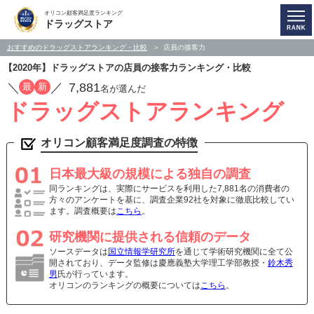
オリコン顧客満足度ランキング
ドラッグストア
おすすめのドラッグストアランキング・比較
店員の接客力
【2020年】ドラッグストアの店員の接客力ランキング・比較
／
／
7,881
最
新
名が選んだ
ドラッグストアランキング
オリコン顧客満足度調査の特徴
日本最大級の規模による独自の調査
同ランキングは、実際にサービスを利用した7,881名の消費者の
方々のアンケートを基に、調査企業92社を対象に徹底比較してい
ます。調査概要は
こちら
。
研究機関に提供される信頼のデータ
ソースデータは
国立情報学研究所
を通じて学術研究機関に全て公
開されており、データ監修は慶應義塾大学理工学部教授・
鈴木秀
男
氏が行っています。
オリコンのランキングの概要については
こちら
。