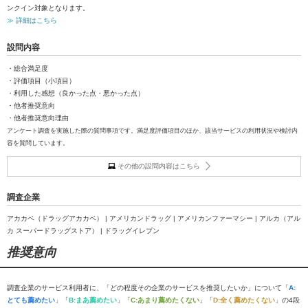
ンクイン対象となります。
≫ 詳細はこちら
設問内容
・総合満足度
・評価項目（小項目）
・利用した感想（良かった点・悪かった点）
・他者推奨意向
・他者推奨意向理由
アンケート調査を実施した際の質問事項です。満足度評価項目のほか、該当サービスの利用状況や検討内
容を質問しています。
その他の設問内容はこちら
調査企業
アカカベ（ドラッグアカカベ） | アメリカンドラッグ | アメリカンファーマシー | アルカ（アル
カ スーパードラッグストア） | ドラッグイレブン
推奨意向
調査企業のサービス利用者に、「どの程度その企業のサービスを推奨したいか」について「
A:
とても薦めたい
」「
B:まあ薦めたい
」「
C:あまり薦めたくない
」「
D:全く薦めたくない
」の4段