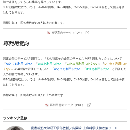
階で評価をしてもらい比率を算出しています。
※10段階聴取については、A=9-10回答、B=6-8回答、C=3-5回答、D=1-2回答として割合を算
出しております。
商標対象は、回答者数が100人以上の企業です。
推奨意向データ（PDF）
再利用意向
調査企業のサービス利用者に、「どの程度その企業のサービスを再利用したいか」について
「
A:とても利用したい
」「
B:まあ利用したい
」「
C:あまり利用したくない
」「
D：全く利用した
くない
」の4段階で評価してもらい、「
A:とても利用したい
」「
B:まあ利用したい
」と回答した
人の割合で算出しています。
※10段階聴取については、A=9-10回答、B=6-8回答、C=3-5回答、D=1-2回答として割合を算
出しております。
商標対象は、回答者数が100人以上の企業です。
再利用意向データ（PDF）
ランキング監修
慶應義塾大学理工学部教授／内閣府 上席科学技術政策フェロー