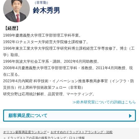
（非常勤）
鈴木秀男
【経歴】
1989年慶應義塾大学理工学部管理工学科卒業。
1992年ロチェスター大学経営大学院修士課程修了。
1996年東京工業大学大学院理工学研究科博士課程経営工学専攻修了。博士（工
学）取得。
1996年筑波大学社会工学系・講師。2002年6月同助教授。
2008年4月慶應義塾大学理工学部管理工学科・准教授。2011年4月同教授、現
在に至る。
2023年4月内閣府 科学技術・イノベーション推進事務局参事官（インフラ・防
災担当）付上席科学技術政策フェロー（非常勤）
研究分野は応用統計解析、品質管理、マーケティング。
≫鈴木研究室についての詳細はこちら
顧客満足度について
オリコン顧客満足度ランキング
おすすめのドラッグストアランキング・比較
ドラッグストアの店員の接客力ランキング・口コミ情報