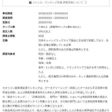
ジャンル・ランキング定義 調査詳細について
事前調査
2019/12/23～2020/03/31
調査期間
2020/04/01～2020/04/13
更新日
2020/07/01
サンプル数
7,881人（調査時サンプル数8,381人）
規定人数
100人以上
調査企業数
92社
定義
日本チェーンドラッグストア協会に正会員で加盟しており、全
国に店舗を展開している企業
ただし、調剤薬局のみの店舗は対象外とする
調査対象者
性別：指定なし
年齢：18歳以上
地域：全国
条件：1ヶ月に1回以上、ドラッグストアで会計を伴う利用をし
た人
ただし、処方箋窓口の利用のみや、ネット通販利用の人は対象
外とする
※オリコン顧客満足度ランキングは、データクリーニング（回収したデータから不正回答や異
常値を排除）および調査対象者条件から外れた回答を除外した上で作成しています。
※「総合ランキング」、「評価項目別」、部門の「業態別」においては有効回答者数が規定人
数を満たした企業のみランクイン対象となります。その他の部門においては有効回答者数が規
定人数の半数以上の企業がランクイン対象となります。
※総合得点が60.00点以上で、他人に薦めたくないと回答した人の割合が基準値以下の企業がラ