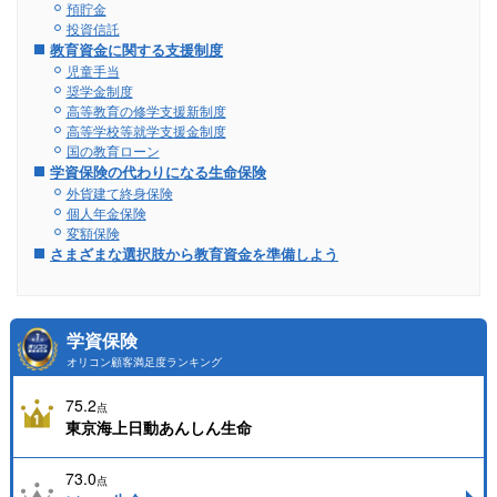
預貯金
投資信託
教育資金に関する支援制度
児童手当
奨学金制度
高等教育の修学支援新制度
高等学校等就学支援金制度
国の教育ローン
学資保険の代わりになる生命保険
外貨建て終身保険
個人年金保険
変額保険
さまざまな選択肢から教育資金を準備しよう
学資保険
オリコン顧客満足度ランキング
75.2
点
東京海上日動あんしん生命
73.0
点