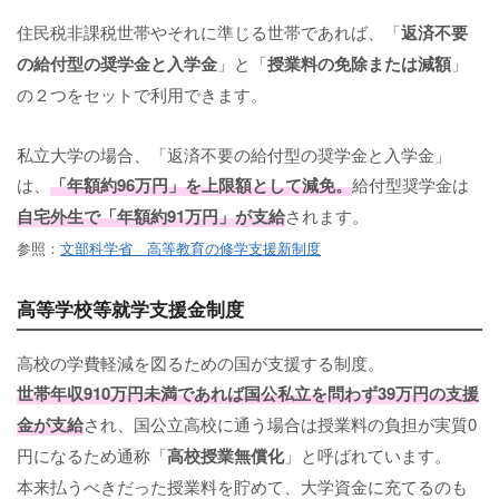
住民税非課税世帯やそれに準じる世帯であれば、「
返済不要
の給付型の奨学金と入学金
」と「
授業料の免除または減額
」
の２つをセットで利用できます。
私立大学の場合、「返済不要の給付型の奨学金と入学金」
は、
「年額約96万円」を上限額として減免。
給付型奨学金は
自宅外生で「年額約91万円」が支給
されます。
参照：
文部科学省 高等教育の修学支援新制度
高等学校等就学支援金制度
高校の学費軽減を図るための国が支援する制度。
世帯年収910万円未満であれば国公私立を問わず39万円の支援
金が支給
され、国公立高校に通う場合は授業料の負担が実質0
円になるため通称「
高校授業無償化
」と呼ばれています。
本来払うべきだった授業料を貯めて、大学資金に充てるのも