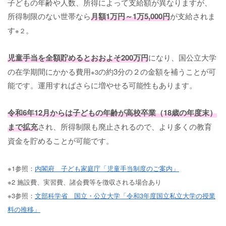
子どもの年齢や人数、所得によって支給額が異なりますが、
所得制限のない世帯なら
月額1万円～1万5,000円
が支給されま
す
。
※２
児童手当を全額貯めるとおおよそ200万円
になり、国公立大学
の在学期間にかかる費用
の約3分の２の金額を補うことが可
※3
能です。運用すればさらに増やせる可能性もあります。
令和6年12月からは子どもの年齢が高校卒業（18歳の年度末）
まで拡充
され、所得制限も廃止されるので、より多くの教育
資金を貯めることが可能です。
※1参照：
内閣府 子ども家庭庁「児童手当制度のご案内」
※2 施設費、実習費、諸会費等を徴収される場合あり
※3参照：
文部科学省 国立・公立大学「令和3年度国立私立大学の授業
料の推移」