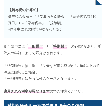
【贈与税の計算式】
贈与税の金額＝（「受取った保険金」-「基礎控除額110
万円」）×「贈与税率」-「控除額」
※同年中に他の贈与がなかった場合
また贈与には「
一般贈与
」と「
特別贈与
」の2種類があり、受
取人の年齢によって区分けされます。
「特例贈与」は、親、祖父母など直系尊属から18歳以上の子
や孫に贈与した場合。
「一般贈与」はそれ以外のケースとなります。
適用される税率が異なります
のでご注意ください。
満期保険金を一括で受取る場合の具体例