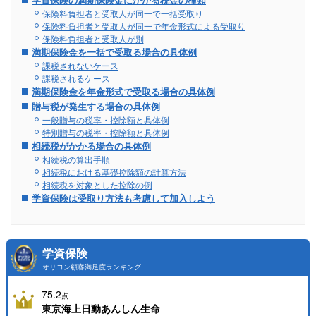
保険料負担者と受取人が同一で一括受取り
保険料負担者と受取人が同一で年金形式による受取り
保険料負担者と受取人が別
満期保険金を一括で受取る場合の具体例
課税されないケース
課税されるケース
満期保険金を年金形式で受取る場合の具体例
贈与税が発生する場合の具体例
一般贈与の税率・控除額と具体例
特別贈与の税率・控除額と具体例
相続税がかかる場合の具体例
相続税の算出手順
相続税における基礎控除額の計算方法
相続税を対象とした控除の例
学資保険は受取り方法も考慮して加入しよう
学資保険
オリコン顧客満足度ランキング
75.2
点
東京海上日動あんしん生命