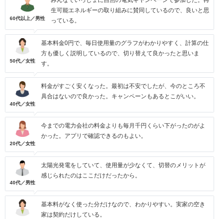
みんなでいっしょに自然の電気キヤンペーンで参加した。再
生可能エネルギーの取り組みに賛同しているので、良いと思
60代以上／男性
っている。
基本料金0円で、毎日使用量のグラフがわかりやすく、計算の仕
方も優しく説明しているので、切り替えて良かったと思いま
50代／女性
す。
料金がすごく安くなった。最初は不安でしたが、今のところ不
具合はないので良かった。キャンペーンもあるとこがいい。
40代／女性
今までの電力会社の料金よりも毎月千円くらい下がったのがよ
かった。アプリで確認できるのもよい。
20代／女性
太陽光発電をしていて、使用量が少なくて、切替のメリットが
感じられたのはここだけだったから。
40代／男性
基本料がなく使った分だけなので、わかりやすい。実家の空き
家は契約だけしている。