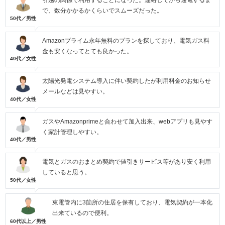
引越の関係で利用することになった。連絡してから通電するま
で、数分かかるかくらいでスムーズだった。
50代／男性
Amazonプライム永年無料のプランを探しており、電気ガス料
金も安くなってとても良かった。
40代／女性
太陽光発電システム導入に伴い契約したが利用料金のお知らせ
メールなどは見やすい。
40代／女性
ガスやAmazonprimeと合わせて加入出来、webアプリも見やす
く家計管理しやすい。
40代／男性
電気とガスのおまとめ契約で値引きサービス等があり安く利用
していると思う。
50代／女性
東電管内に3箇所の住居を保有しており、電気契約が一本化
出来ているので便利。
60代以上／男性