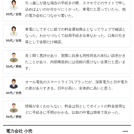
引っ越しが急な場合の手続きの際、スマホでどのサイトで申し
込めばよいのか分かりにくかった。東電だと思っていたら、他
50代／女性
の電力会社につながり驚いた。
東電にしてすぐに紙での料金通知廃止となってウェブで確認と
なった。わかりづらくて結局手続き出来なかった。口座の引き
50代／女性
落としで金額だけ確認。
良く聞く悪評があり、実際に自身も同性同名の未払い請求がき
たことがあり、内部構造的には信頼の置けない企業だと思いま
50代／男性
す。
オール電化のスマートライフLプランだが、深夜電力と日中電力
の差がありすぎる。日中が高い。全体的に高いと思う。
40代／女性
情報が全くわからない。料金は別としてポイントの料金使用な
どに手続きに手間がかかる。以前の中電は簡単で良かった。
50代／男性
電力会社 小売