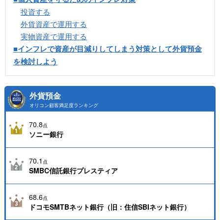
投資する
外貨資産で運用する
実物資産で運用する
■インフレで資産が目減りしてしまう対策として外貨預金
を検討しよう
外貨預金
オリコン顧客満足度ランキング
70.8
点
ソニー銀行
70.1
点
SMBC信託銀行プレスティア
68.6
点
ドコモSMTBネット銀行（旧：住信SBIネット銀行）