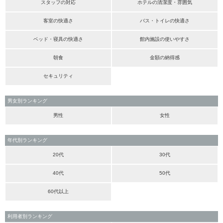
スタッフの対応
ホテルの清潔度・雰囲気
客室の快適さ
バス・トイレの快適さ
ベッド・寝具の快適さ
館内施設の使いやすさ
朝食
金額の納得感
セキュリティ
男女別ランキング
男性
女性
年代別ランキング
20代
30代
40代
50代
60代以上
利用者別ランキング