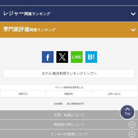
レジャー
関連ランキング
専門家評価
関連ランキング
ホテル 観光利用ランキングトップへ
オリコン顧客満足度調査とは
調査方法
掲載規約
お問い合わせ
会社概要
個人情報保護方針
Top
引用・転載について
利用者の声について
当サイトで公開されている情報（文字、写真、イラスト、画像データ等）及びこれらの配置・
編集および構造などについての著作権は株式会社oricon MEに帰属しております。
クッキーの使用について
当サイトに掲載している内容はすべてサービスの利用者が提出された見解・感想です。
これらの情報を権利者の許可なく無断転載・複製などの二次利用を行うことは固く禁じており