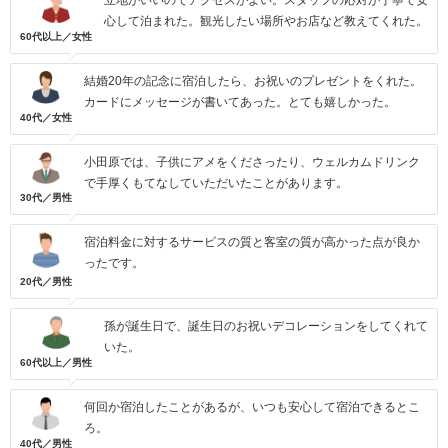
立地がいいのでアクセスがよい。スタッフの応対が丁寧で安
心して泊まれた。観光したい場所やお店など教えてくれた。
60代以上／女性
結婚20年の記念に宿泊したら、お祝いのプレゼントをくれた。
カードにメッセージが書いてあった。とても嬉しかった。
40代／女性
小田原では、子供にアメをくださったり、ウェルカムドリンク
で手厚くもてなしていただいたことがあります。
30代／男性
宿泊料金に対するサービスの質と客室の質が高かった点が良か
ったです。
20代／男性
孫が誕生日で、誕生日のお祝いデコレーションをしてくれて
いた。
60代以上／男性
何回か宿泊したことがあるが、いつも安心して宿泊できるとこ
ろ。
40代／男性