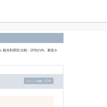
ル 観光利用別 比較・評判の内、東急ホ
17
コメント総数：
件