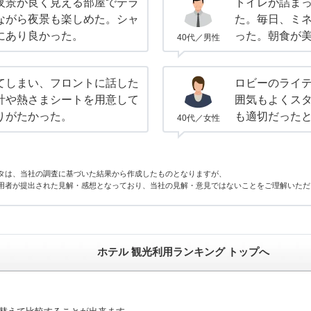
夜景が良く見える部屋でテラ
トイレが詰ま
ながら夜景も楽しめた。シャ
た。毎日、ミネ
にあり良かった。
った。朝食が
40代／男性
てしまい、フロントに話した
ロビーのライ
計や熱さまシートを用意して
囲気もよくス
りがたかった。
も適切だった
40代／女性
タは、当社の調査に基づいた結果から作成したものとなりますが、
用者が提出された見解・感想となっており、当社の見解・意見ではないことをご理解いただ
ホテル 観光利用ランキング トップへ