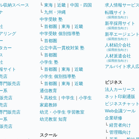
ル収納スペース
└
東海
｜
近畿
｜
中国・四国
求人情報サービ
ナ
└
九州・沖縄
転職サイト
（採用担当向け）
中学受験 塾
新卒採用サイト
社
└
首都圏
｜
東海
｜
近畿
（採用担当向け）
アリング
中学受験 個別指導塾
新卒エージェン
（採用担当向け）
ー
└
首都圏
人材紹介会社
タカー
公立中高一貫校対策 塾
（採用担当向け）
ス
└
首都圏
人材派遣会社
（採用担当向け）
社
小学生 塾
アルバイト求人
報サイト
└
首都圏
｜
東海
｜
近畿
売店
小学生 個別指導塾
ビジネス
専門販売店
└
首都圏
｜
東海
｜
近畿
法人カーリース
ー系
通信教育
ネット印刷通販
販売店
└
高校生
｜
中学生
｜
小学生
ビジネスチャッ
売店
家庭教師
Web会議ツール
専門販売店
幼児・小学生 学習教室
企業研修
ー系
幼児教室 知育
└
経営者向け
販売店
└
管理職向け
スクール