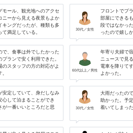
グモール、観光地へのアクセ
フロントでプ
コニーから見える夜景もよか
部屋にできる
イキングだったが、種類も多
段ではなかっ
30代／女性
って満足している。
ったので嬉し
ので、食事は外でしたかった
年寄り夫婦で
のプランで安く利用できた。
ニュースで見
場のスタッフの方の対応がよ
電車を降りて
60代以上／男性
す。
よかった。
が安定していて、身だしなみ
大雨だったの
安心して泊まることができ
助かった。予定
さが一番いいところだと思
着いてしまっ
30代／女性