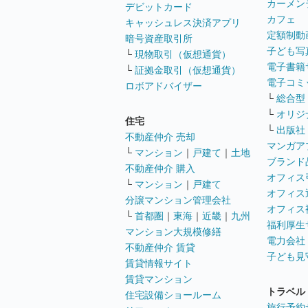
カーメン
デビットカード
カフェ
キャッシュレス決済アプリ
定額制動
暗号資産取引所
子ども写
└
現物取引（仮想通貨）
電子書籍
└
証拠金取引（仮想通貨）
電子コミ
ロボアドバイザー
└
総合型
└
オリジ
住宅
└
出版社
不動産仲介 売却
マンガア
└
マンション
｜
戸建て
｜
土地
ブランド
不動産仲介 購入
オフィス
└
マンション
｜
戸建て
オフィス
分譲マンション管理会社
オフィス
└
首都圏
｜
東海
｜
近畿
｜
九州
福利厚生
マンション大規模修繕
電力会社
不動産仲介 賃貸
子ども見
賃貸情報サイト
賃貸マンション
トラベル
住宅設備ショールーム
旅行予約