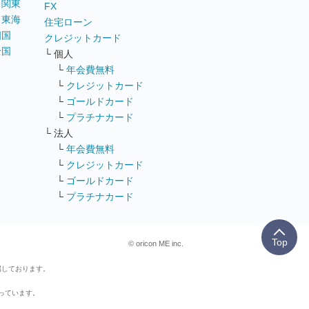
｜
関東
FX
｜
東海
住宅ローン
四国
クレジットカード
全国
└ 個人
ス
└
年会費無料
└
クレジットカード
└
ゴールドカード
└
プラチナカード
└ 法人
└
年会費無料
└
クレジットカード
└
ゴールドカード
└
プラチナカード
Top
© oricon ME inc.
属しております。
行っています。