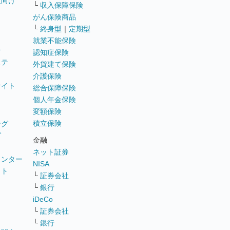
員向け
└
収入保障保険
がん保険商品
└
終身型
｜
定期型
就業不能保険
テ
認知症保険
ステ
外貨建て保険
介護保険
サイト
総合保障保険
個人年金保険
変額保険
積立保険
ング
グ
金融
ネット証券
ウンター
NISA
イト
└
証券会社
リ
└
銀行
iDeCo
└
証券会社
└
銀行