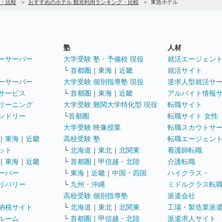
・比較
おすすめのホテル 観光利用ランキング・比較
東急ホテル
塾
人材
ーサーバー
大学受験 塾・予備校 現役
就活エージェン
└
首都圏
｜
東海
｜
近畿
就活サイト
ーサーバー
大学受験 個別指導塾 現役
逆求人型就活サ
サービス
└
首都圏
｜
東海
｜
近畿
アルバイト情報
リーニング
大学受験 難関大学特化型 現役
転職サイト
ンドリー
└
首都圏
転職サイト 女性
大学受験 映像授業
転職スカウトサ
｜
東海
｜
近畿
高校受験 塾
転職エージェン
ット
└
北海道
｜
東北
｜
北関東
看護師転職
｜
東海
｜
近畿
└
首都圏
｜
甲信越・北陸
介護転職
ーパー
└
東海
｜
近畿
｜
中国・四国
ハイクラス・
リバリー
└
九州・沖縄
ミドルクラス転
高校受験 個別指導塾
派遣会社
納税サイト
└
北海道
｜
東北
｜
北関東
工場・製造業派
ルーム
└
首都圏
｜
甲信越・北陸
派遣求人サイト