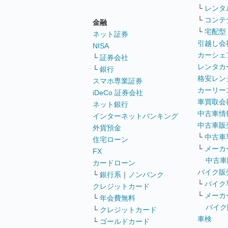
└
レンタ
└
コンテ
金融
└
宅配型
ネット証券
引越し会
NISA
カーシェ
└
証券会社
レンタカ
└
銀行
格安レン
スマホ専業証券
カーリー
iDeCo 証券会社
車買取会
ネット銀行
中古車情
インターネットバンキング
中古車販
外貨預金
└
中古車
住宅ローン
└
メーカ
FX
中古車
カードローン
バイク販
└
銀行系
｜
ノンバンク
└
バイク
クレジットカード
└
メーカ
└
年会費無料
バイク
└
クレジットカード
車検
└
ゴールドカード