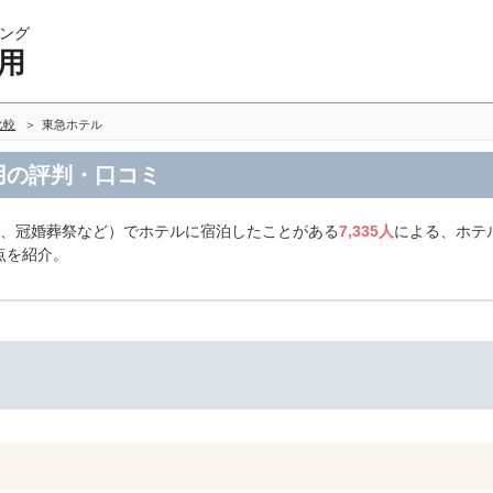
ング
用
比較
東急ホテル
用の評判・口コミ
ブ、冠婚葬祭など）でホテルに宿泊したことがある
7,335人
による、ホテ
点を紹介。