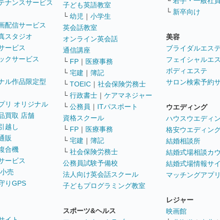
└
若手・一般社
テナンスサービス
子ども英語教室
└
新卒向け
└
幼児
｜
小学生
画配信サービス
英会話教室
真スタジオ
美容
オンライン英会話
サービス
ブライダルエス
通信講座
ックサービス
フェイシャルエ
└
FP
｜
医療事務
ボディエステ
└
宅建
｜
簿記
ナル作品限定型
サロン検索予約
└
TOEIC
｜
社会保険労務士
└
行政書士
｜
ケアマネジャー
プリ オリジナル
└
公務員
｜
ITパスポート
ウエディング
品買取 店舗
資格スクール
ハウスウエディ
引越し
└
FP
｜
医療事務
格安ウエディン
通販
└
宅建
｜
簿記
結婚相談所
複合機
└
社会保険労務士
結婚式場相談カ
サービス
公務員試験予備校
結婚式場情報サ
 小売
法人向け英会話スクール
マッチングアプ
守りGPS
子どもプログラミング教室
レジャー
スポーツ&ヘルス
映画館
サイト