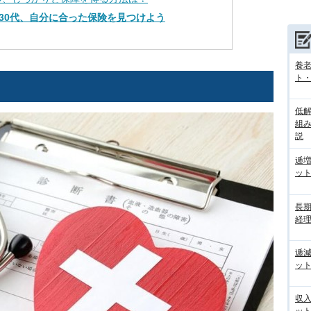
30代、自分に合った保険を見つけよう
養
ト
低
組
説
逓
ッ
長
経
逓
ッ
収