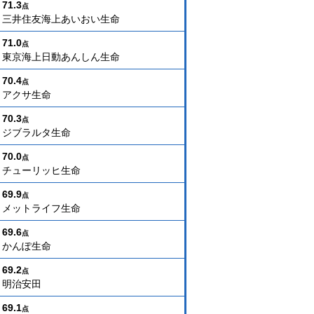
71.3
点
三井住友海上あいおい生命
71.0
点
東京海上日動あんしん生命
70.4
点
アクサ生命
70.3
点
ジブラルタ生命
70.0
点
チューリッヒ生命
69.9
点
メットライフ生命
69.6
点
かんぽ生命
69.2
点
明治安田
69.1
点