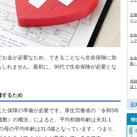
ッ
定
リ
生
ン
でお金が必要なため、できることなら生命保険に加
生
類
しれません。最初に、30代で生命保険が必要とな
高
説！
備するため
記
じた保障の準備が必要です。厚生労働省の「令和5年
概数）の概況」によると、平均初婚年齢は夫31.1
特
時の母の平均年齢は31.0歳となっています。つまり、