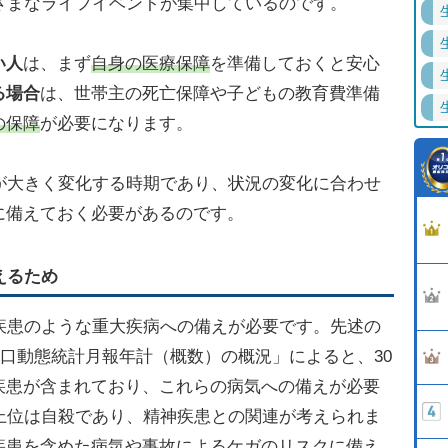
ざまなライフイベントが集中しているのです。
い人
は、まず
自身の医療保障
を準備しておくと安心
る場合
は、世帯主の死亡保障や子どもの教育費準備
の保障
が必要になります。
が大きく変化する時期であり、状況の変化に合わせ
に備えておく必要があるのです。
えるため
疾患のような重大疾病への備えが必要です。先述の
）人口動態統計月報年計（概数）の概況」によると、30
疾患が含まれており、これらの病気への備えが必要
上位は自殺であり、精神疾患との関連が考えられま
疾患を含めた病気や事故によるケガのリスクに備え