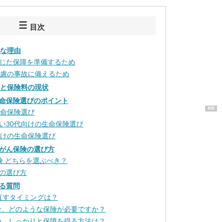
目次
要な理由
じた保障を準備するため
不慮の事故に備えるため
率と保険料の現状
命保険選びのポイント
PR
生命保険選び
い30代向けの生命保険選び
向けの生命保険選び
がん保険の選び方
保険 どちらを選ぶべき？
の選び方
る質問
見直すタイミングは？
場合、どのような保険が必要ですか？
つつ、しっかりと保障を得る方法は？