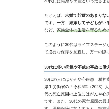
30代には結婚や出産といったさま
たとえば、
未婚で貯蓄のあまりな
です。一方、
結婚して子どもがい
など、
家族全体の生活を守るため
このように30代はライフステージ
て必要な保障を見直し、万一の際
30代に多い病気や不慮の事故に備
30代の人にはがんや心疾患、精神
厚生労働省の「令和5年（2023
代の死亡原因の上位にはがんや心
です。また、30代の死亡原因の最
す。医療保険に加入すると、精神