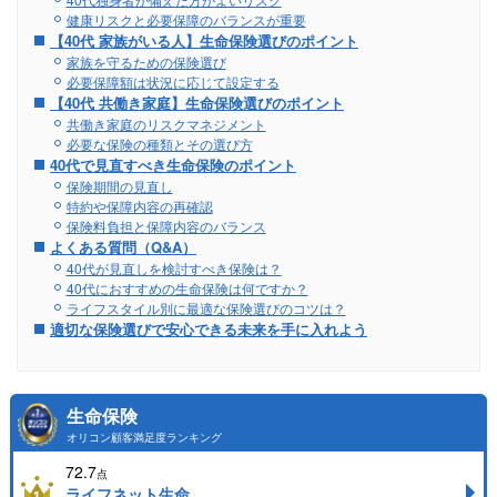
健康リスクと必要保障のバランスが重要
【40代 家族がいる人】生命保険選びのポイント
家族を守るための保険選び
必要保障額は状況に応じて設定する
【40代 共働き家庭】生命保険選びのポイント
共働き家庭のリスクマネジメント
必要な保険の種類とその選び方
40代で見直すべき生命保険のポイント
保険期間の見直し
特約や保障内容の再確認
保険料負担と保障内容のバランス
よくある質問（Q&A）
40代が見直しを検討すべき保険は？
40代におすすめの生命保険は何ですか？
ライフスタイル別に最適な保険選びのコツは？
適切な保険選びで安心できる未来を手に入れよう
生命保険
オリコン顧客満足度ランキング
72.7
点
ライフネット生命