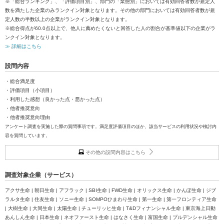
※「総合ランキング」、「評価項目別」、部門の「業態別」においては有効回答者数が規定人
数を満たした企業のみランクイン対象となります。その他の部門においては有効回答者数が規
定人数の半数以上の企業がランクイン対象となります。
※総合得点が60.0点以上で、他人に薦めたくないと回答した人の割合が基準値以下の企業がラ
ンクイン対象となります。
≫ 詳細はこちら
設問内容
・総合満足度
・評価項目（小項目）
・利用した感想（良かった点・悪かった点）
・他者推奨意向
・他者推奨意向理由
アンケート調査を実施した際の質問事項です。満足度評価項目のほか、該当サービスの利用状況や検討内
容を質問しています。
その他の設問内容はこちら
調査対象企業（サービス）
アクサ生命 | 朝日生命 | アフラック | SBI生命 | FWD生命 | オリックス生命 | かんぽ生命 | ジブ
ラルタ生命 | 住友生命 | ソニー生命 | SOMPOひまわり生命 | 第一生命 | 第一フロンティア生命
| 大樹生命 | 大同生命 | 太陽生命 | チューリッヒ生命 | T&Dフィナンシャル生命 | 東京海上日動
あんしん生命 | 日本生命 | ネオファースト生命 | はなさく生命 | 富国生命 | プルデンシャル生命