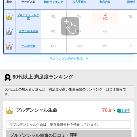
順位
サービス名
総合ランキング
加入手続き
商品内容
保険料
プルデンシャル生
4位
5位
5位
命
3位
ジブラルタ生命
8位
8位
9位
ー
かんぽ生命
11位
10位
7位
ー
ランキングの続きを見る
東京海上日動あん
6位
6位
4位
7位
しん生命
チューリッヒ生命
9位
9位
8位
6位
60代以上 満足度ランキング
60代以上の加入者が選んだ、満足度が高い生命保険のランキング・口コミ情報で
アフラック
4位
3位
3位
3位
す。
メットライフ生命
10位
10位
10位
10位
プルデンシャル生命
70
.9
点
18件
住友生命
13位
ー
ー
ー
※プルデンシャル生命は、現在新規受付を停止しています。
はなさく生命
14位
10位
ー
ー
プルデンシャル生命の口コミ・評判