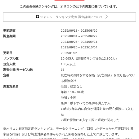
この生命保険ランキングは、オリコンの以下の調査に基づいています。
ジャンル・ランキング定義 調査詳細について
事前調査
2025/06/18～2025/08/29
調査期間
2025/09/01～2025/09/22
2024/08/26～2024/09/24
2023/09/26～2023/10/04
更新日
2026/01/05
サンプル数
10,995人（調査時サンプル数12,866人）
規定人数
100人以上
調査企業(サービス)数
33
定義
死亡時の保障をする保険（死亡保険）を取り扱ってい
る保険会社
調査対象者
性別：指定なし
年齢：18～84歳
地域：全国
条件：以下すべての条件を満たす人
1)過去3年以内に自分が保障対象の死亡保険に加入し
た
2)死亡保険に加入する際に選定に関与した
※オリコン顧客満足度ランキングは、データクリーニング（回収したデータから不正回答や異
常値を排除）および調査対象者条件から外れた回答を除外した上で作成しています。