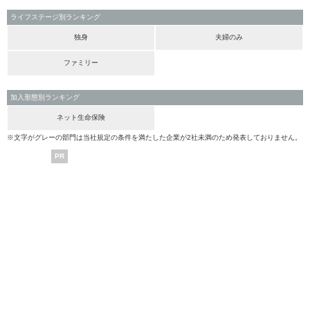
ライフステージ別ランキング
独身
夫婦のみ
ファミリー
加入形態別ランキング
ネット生命保険
※文字がグレーの部門は当社規定の条件を満たした企業が2社未満のため発表しておりません。
PR