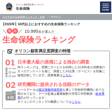
オリコン顧客満足度ランキング
生命保険
おすすめの生命保険ランキング・比較
60代以上
【2026年】60代以上におすすめの生命保険ランキング
／
／
10,995
最
新
名が選んだ
生命保険ランキング
オリコン顧客満足度調査の特徴
日本最大級の規模による独自の調査
同ランキングは、実際にサービスを利用した10,995名の消費者の
方々のアンケートを基に、調査した33企業（サービス）を対象に
徹底比較しています。調査概要は
こちら
。
研究機関に提供される信頼のデータ
ソースデータは
国立情報学研究所
を通じて学術研究機関に全て公
開されており、データ監修は慶應義塾大学理工学部教授・
鈴木秀
男
氏が行っています。
オリコンのランキングの概要については
こちら
。