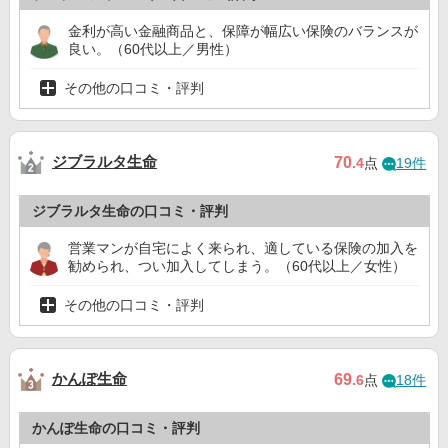
金利が高い金融商品と、保障が幅広い保険のバランスが
明治安田
12位
ー
ー
ー
良い。（60代以上／男性）
その他の口コミ・評判
ジブラルタ生命
70
.4
点
19件
ジブラルタ生命の口コミ・評判
営業マンが自宅によく来られ、適している保険の加入を
勧められ、つい加入してしまう。（60代以上／女性）
その他の口コミ・評判
かんぽ生命
69
.6
点
18件
かんぽ生命の口コミ・評判