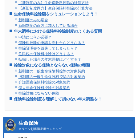
【新制度のみ】生命保険料控除の計算方法
【新旧制度両方】生命保険料控除の計算方法
生命保険料控除額をシミュレーションしよう！
新制度のみの場合
新旧制度の両方に加入している場合
年末調整における保険料控除制度のよくある質問
申請には何が必要？
保険料控除の申請を忘れたらどうなる？
控除証明書を紛失してしまったら？
住民税の保険料控除はどうする？
転職した場合の年末調整はどうする？
控除対象になる保険とならない保険の種類
新制度の一般生命保険料控除の対象契約
旧制度の一般生命保険料控除の対象契約
介護医療保険料控除の対象契約
個人年金保険料控除の対象契約
控除対象にならない保険
保険料控除制度を理解して損のない年末調整を！
生命保険
オリコン顧客満足度ランキング