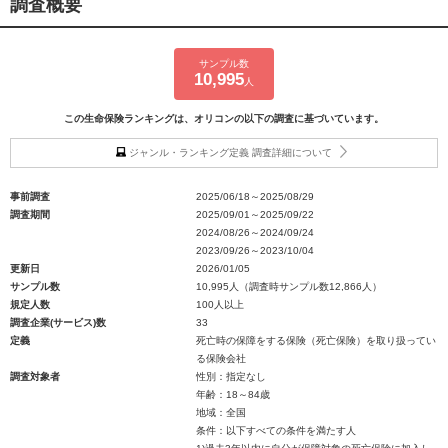
調査概要
サンプル数
10,995
人
この生命保険ランキングは、オリコンの以下の調査に基づいています。
ジャンル・ランキング定義 調査詳細について
事前調査
2025/06/18～2025/08/29
調査期間
2025/09/01～2025/09/22
2024/08/26～2024/09/24
2023/09/26～2023/10/04
更新日
2026/01/05
サンプル数
10,995人（調査時サンプル数12,866人）
規定人数
100人以上
調査企業(サービス)数
33
定義
死亡時の保障をする保険（死亡保険）を取り扱ってい
る保険会社
調査対象者
性別：指定なし
年齢：18～84歳
地域：全国
条件：以下すべての条件を満たす人