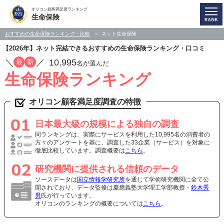
オリコン顧客満足度ランキング
生命保険
おすすめの生命保険ランキング・比較
ネット生命保険
【2026年】ネット完結できるおすすめの生命保険ランキング・口コミ
／
／
10,995
最
新
名が選んだ
生命保険ランキング
オリコン顧客満足度調査の特徴
日本最大級の規模による独自の調査
同ランキングは、実際にサービスを利用した10,995名の消費者の
方々のアンケートを基に、調査した33企業（サービス）を対象に
徹底比較しています。調査概要は
こちら
。
研究機関に提供される信頼のデータ
ソースデータは
国立情報学研究所
を通じて学術研究機関に全て公
開されており、データ監修は慶應義塾大学理工学部教授・
鈴木秀
男
氏が行っています。
オリコンのランキングの概要については
こちら
。