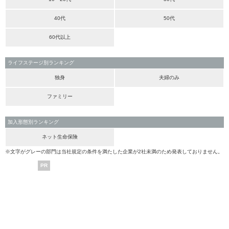
40代
50代
60代以上
ライフステージ別ランキング
独身
夫婦のみ
ファミリー
加入形態別ランキング
ネット生命保険
※文字がグレーの部門は当社規定の条件を満たした企業が2社未満のため発表しておりません。
PR