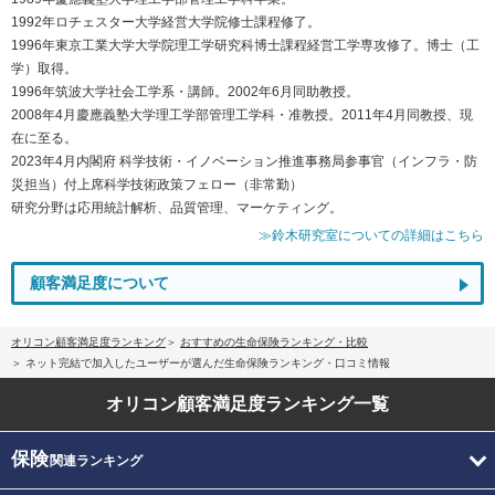
1992年ロチェスター大学経営大学院修士課程修了。
1996年東京工業大学大学院理工学研究科博士課程経営工学専攻修了。博士（工
学）取得。
1996年筑波大学社会工学系・講師。2002年6月同助教授。
2008年4月慶應義塾大学理工学部管理工学科・准教授。2011年4月同教授、現
在に至る。
2023年4月内閣府 科学技術・イノベーション推進事務局参事官（インフラ・防
災担当）付上席科学技術政策フェロー（非常勤）
研究分野は応用統計解析、品質管理、マーケティング。
≫鈴木研究室についての詳細はこちら
顧客満足度について
オリコン顧客満足度ランキング
おすすめの生命保険ランキング・比較
ネット完結で加入したユーザーが選んだ生命保険ランキング・口コミ情報
オリコン顧客満足度
ランキング一覧
保険
関連ランキング