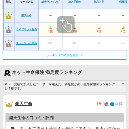
順位
サービス名
総合ランキング
加入手続き
商品内容
保険料
楽天生命
ー
ー
ー
ー
ライフネット生命
1位
1位
1位
1位
チューリッヒ生命
9位
9位
8位
6位
ランキングの続きを見る
オリックス生命
16位
ー
ー
ー
はなさく生命
14位
10位
ー
ー
ネット生命保険 満足度ランキング
ネット完結で加入したユーザーが選んだ、満足度が高い生命保険のランキング・口コ
SBI生命
22位
ー
ー
10位
ミ情報です。
太陽生命
16位
ー
ー
ー
楽天生命
75
.9
点
14件
楽天生命の口コミ・評判
ネットで申込み手続きが簡単にできた。審査が早かっ