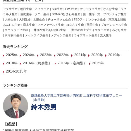
アクサ生命 | 朝日生命 | アフラック | SBI生命 | FWD生命 | オリックス生命 | かんぽ生命 | ジブ
ラルタ生命 | 住友生命 | ソニー生命 | SOMPOひまわり生命 | 第一生命 | 第一フロンティア生命
| 大樹生命 | 大同生命 | 太陽生命 | チューリッヒ生命 | T&Dフィナンシャル生命 | 東京海上日動
あんしん生命 | 日本生命 | ネオファースト生命 | はなさく生命 | 富国生命 | プルデンシャル生命
| マニュライフ生命 | 三井住友海上あいおい生命 | 三井住友海上プライマリー生命 | みどり生命
| 明治安田生命 | メットライフ生命 | メディケア生命 | ライフネット生命 | 楽天生命
過去ランキング
2025年
2024年
2023年
2022年
2021年
2020年
2019年
2018年
2016年（終身型）
2016年（定期型）
2015年
2014-2015年
ランキング監修
慶應義塾大学理工学部教授／内閣府 上席科学技術政策フェロー
（非常勤）
鈴木秀男
【経歴】
1989年慶應義塾大学理工学部管理工学科卒業。