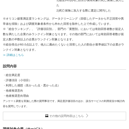
1)過去3年以内に自分が保障対象の死亡保険に加入し
た
2)死亡保険に加入する際に選定に関与した
※オリコン顧客満足度ランキングは、データクリーニング（回収したデータから不正回答や異
常値を排除）および調査対象者条件から外れた回答を除外した上で作成しています。
※「総合ランキング」、「評価項目別」、部門の「業態別」においては有効回答者数が規定人
数を満たした企業のみランクイン対象となります。その他の部門においては有効回答者数が規
定人数の半数以上の企業がランクイン対象となります。
※総合得点が60.0点以上で、他人に薦めたくないと回答した人の割合が基準値以下の企業がラ
ンクイン対象となります。
≫ 詳細はこちら
設問内容
・総合満足度
・評価項目（小項目）
・利用した感想（良かった点・悪かった点）
・他者推奨意向
・他者推奨意向理由
アンケート調査を実施した際の質問事項です。満足度評価項目のほか、該当サービスの利用状況や検討内
容を質問しています。
その他の設問内容はこちら
調査対象企業（サービス）