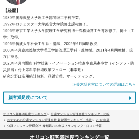
【経歴】
1989年慶應義塾大学理工学部管理工学科卒業。
1992年ロチェスター大学経営大学院修士課程修了。
1996年東京工業大学大学院理工学研究科博士課程経営工学専攻修了。博士（工
学）取得。
1996年筑波大学社会工学系・講師。2002年6月同助教授。
2008年4月慶應義塾大学理工学部管理工学科・准教授。2011年4月同教授、現
在に至る。
2023年4月内閣府 科学技術・イノベーション推進事務局参事官（インフラ・防
災担当）付上席科学技術政策フェロー（非常勤）
研究分野は応用統計解析、品質管理、マーケティング。
≫鈴木研究室についての詳細はこちら
顧客満足度について
オリコン顧客満足度ランキング
分譲マンション管理会社ランキング・比較
おすすめの分譲マンション管理会社 首都圏ランキング・比較
2018年版
分譲マンション管理会社 首都圏の30年以上ランキング・口コミ情報
オリコン顧客満足度
ランキング一覧