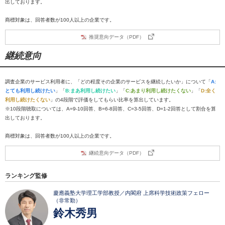
出しております。
商標対象は、回答者数が100人以上の企業です。
推奨意向データ（PDF）
継続意向
調査企業のサービス利用者に、「どの程度その企業のサービスを継続したいか」について「
A:
とても利用し続けたい
」「
B:まあ利用し続けたい
」「
C:あまり利用し続けたくない
」「
D:全く
利用し続けたくない
」の4段階で評価をしてもらい比率を算出しています。
※10段階聴取については、A=9-10回答、B=6-8回答、C=3-5回答、D=1-2回答として割合を算
出しております。
商標対象は、回答者数が100人以上の企業です。
継続意向データ（PDF）
ランキング監修
慶應義塾大学理工学部教授／内閣府 上席科学技術政策フェロー
（非常勤）
鈴木秀男