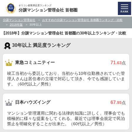
オリコン顧客満足度ランキング
分譲マンション管理会社 首都圏
分譲マンション管理会社
おすすめの分譲マンション管理会社 首都圏ランキング・比較
2018年版
30年以上
【2018年】分譲マンション管理会社 首都圏の30年以上ランキング・比較
30年以上 満足度ランキング
東急コミュニティー
71
.63
点
竣工当初から委託しており、当初から10年位勤務されていた管
理人さんは居住者の立場で対応して頂き、今でも感謝していま
す。（60代以上／男性）
日本ハウズイング
67
.95
点
マンション管理運用に関わる法律的知識に詳しく、理事会でも
積極的に様々な提案をしてくれる。最近では理事会規定で民泊
禁止を明確化することが出来た。（60代以上／男性）