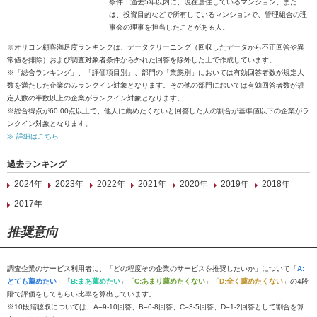
条件：過去5年以内に、現在居住しているマンション、また
は、投資目的などで所有しているマンションで、管理組合の理
事会の理事を担当したことがある人。
※オリコン顧客満足度ランキングは、データクリーニング（回収したデータから不正回答や異
常値を排除）および調査対象者条件から外れた回答を除外した上で作成しています。
※「総合ランキング」、「評価項目別」、部門の「業態別」においては有効回答者数が規定人
数を満たした企業のみランクイン対象となります。その他の部門においては有効回答者数が規
定人数の半数以上の企業がランクイン対象となります。
※総合得点が60.00点以上で、他人に薦めたくないと回答した人の割合が基準値以下の企業がラ
ンクイン対象となります。
≫ 詳細はこちら
過去ランキング
2024年
2023年
2022年
2021年
2020年
2019年
2018年
2017年
推奨意向
調査企業のサービス利用者に、「どの程度その企業のサービスを推奨したいか」について「
A:
とても薦めたい
」「
B:まあ薦めたい
」「
C:あまり薦めたくない
」「
D:全く薦めたくない
」の4段
階で評価をしてもらい比率を算出しています。
※10段階聴取については、A=9-10回答、B=6-8回答、C=3-5回答、D=1-2回答として割合を算