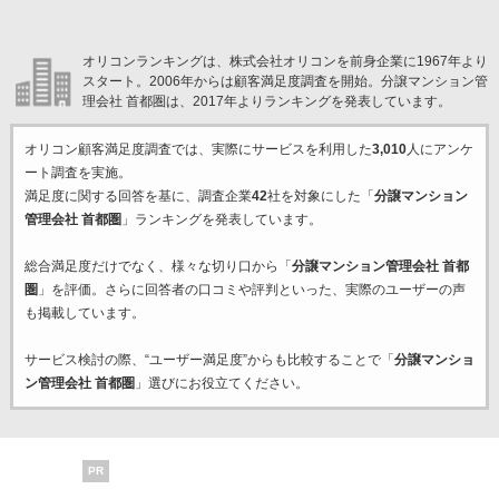
オリコンランキングは、株式会社オリコンを前身企業に1967年より
スタート。2006年からは顧客満足度調査を開始。分譲マンション管
理会社 首都圏は、2017年よりランキングを発表しています。
オリコン顧客満足度調査では、実際にサービスを利用した
3,010
人にアンケ
ート調査を実施。
満足度に関する回答を基に、調査企業
42
社を対象にした「
分譲マンション
管理会社 首都圏
」ランキングを発表しています。
総合満足度だけでなく、様々な切り口から「
分譲マンション管理会社 首都
圏
」を評価。さらに回答者の口コミや評判といった、実際のユーザーの声
も掲載しています。
サービス検討の際、“ユーザー満足度”からも比較することで「
分譲マンショ
ン管理会社 首都圏
」選びにお役立てください。
PR