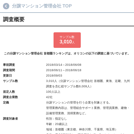
分譲マンション管理会社 TOP
調査概要
サンプル数
3,010
人
この分譲マンション管理会社 首都圏ランキングは、オリコンの以下の調査に基づいています。
事前調査
2018/03/14～2018/06/08
調査期間
2018/06/11～2018/06/18
更新日
2018/09/03
サンプル数
3,010人（分譲マンション管理会社 首都圏、東海、近畿、九州
調査を含む総サンプル数6,009人）
規定人数
100人以上
調査企業数
42社
定義
分譲マンションの管理を行う企業を対象とする。
管理業務内容は、管理組合サポート業務、管理員業務、建物・
設備管理業務、清掃業務など。
調査対象者
性別：指定なし
年齢：20歳以上
地域：首都圏（東京都、神奈川県、千葉県、埼玉県）