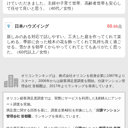
けていただきました。主婦や子育て世帯、高齢者世帯も安心し
て任せて良いと思う。（40代／女性）
日本ハウズイング
66
.66
点
親しみのある対応で話しやすい。工夫した庭を作ってくれて楽
しめる。季節に合った植木の花を飾ってくれて気持ち良く過ご
せる。雪かきを朝早くからやってくれてとてもありがたく思っ
た。（60代以上／女性）
オリコンランキングは、株式会社オリコンを前身企業に1967年より
スタート。2006年からは顧客満足度調査を開始。分譲マンション管
理会社 首都圏は、2017年よりランキングを発表しています。
オリコン顧客満足度調査では、実際にサービスを利用した
3,010
人にアンケ
ート調査を実施。
満足度に関する回答を基に、調査企業
42
社を対象にした「
分譲マンション
管理会社 首都圏
」ランキングを発表しています。