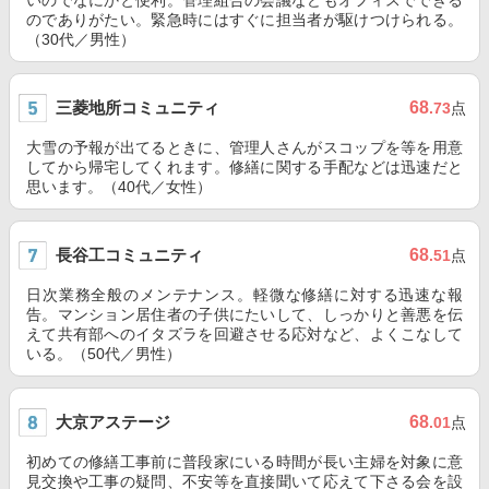
いのでなにかと便利。管理組合の会議などもオフィスでできる
のでありがたい。緊急時にはすぐに担当者が駆けつけられる。
（30代／男性）
三菱地所コミュニティ
68
.73
点
大雪の予報が出てるときに、管理人さんがスコップを等を用意
してから帰宅してくれます。修繕に関する手配などは迅速だと
思います。（40代／女性）
長谷工コミュニティ
68
.51
点
日次業務全般のメンテナンス。軽微な修繕に対する迅速な報
告。マンション居住者の子供にたいして、しっかりと善悪を伝
えて共有部へのイタズラを回避させる応対など、よくこなして
いる。（50代／男性）
大京アステージ
68
.01
点
初めての修繕工事前に普段家にいる時間が長い主婦を対象に意
見交換や工事の疑問、不安等を直接聞いて応えて下さる会を設