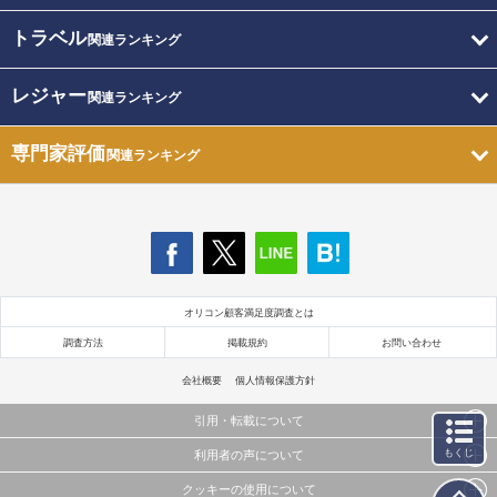
トラベル
関連ランキング
レジャー
関連ランキング
専門家評価
関連ランキング
オリコン顧客満足度調査とは
調査方法
掲載規約
お問い合わせ
会社概要
個人情報保護方針
引用・転載について
もくじ
利用者の声について
当サイトで公開されている情報（文字、写真、イラスト、画像データ等）及びこれらの配置・
編集および構造などについての著作権は株式会社oricon MEに帰属しております。
クッキーの使用について
当サイトに掲載している内容はすべてサービスの利用者が提出された見解・感想です。