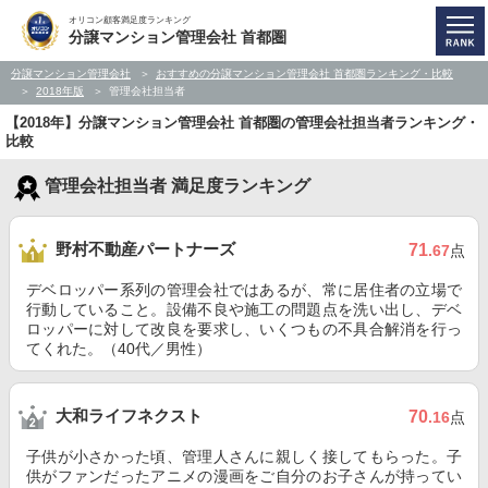
オリコン顧客満足度ランキング
分譲マンション管理会社 首都圏
分譲マンション管理会社
おすすめの分譲マンション管理会社 首都圏ランキング・比較
2018年版
管理会社担当者
【2018年】分譲マンション管理会社 首都圏の管理会社担当者ランキング・
比較
管理会社担当者 満足度ランキング
野村不動産パートナーズ
71
.67
点
デベロッパー系列の管理会社ではあるが、常に居住者の立場で
行動していること。設備不良や施工の問題点を洗い出し、デベ
ロッパーに対して改良を要求し、いくつもの不具合解消を行っ
てくれた。（40代／男性）
大和ライフネクスト
70
.16
点
子供が小さかった頃、管理人さんに親しく接してもらった。子
供がファンだったアニメの漫画をご自分のお子さんが持ってい