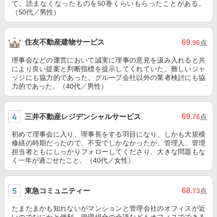
て、読まなくなったものを50巻くらいもらったことがある。
（50代／男性）
住友不動産建物サービス
69
.96
点
理事会などの運営において誠実に理事の意見を汲み入れると共
により良い提案と判断指標を提示してくれていた。難しいジャ
ッジにも協力的であった。グループ会社以外の業者検討にも協
力的であった。（40代／男性）
三井不動産レジデンシャルサービス
69
.76
点
初めて理事会に入り、理事長をする羽目になり、しかも大規模
修繕の時期だったので、不安でしかなかったが、管理人、管理
担当者ともにしっかりフォローしてくださり、大きな問題もな
く一年が過ごせたこと。（40代／女性）
東急コミュニティー
68
.73
点
たまたまかも知れないがマンションと管理会社のオフィスが近