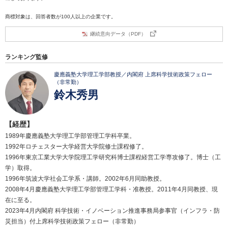
商標対象は、回答者数が100人以上の企業です。
継続意向データ（PDF）
ランキング監修
慶應義塾大学理工学部教授／内閣府 上席科学技術政策フェロー
（非常勤）
鈴木秀男
【経歴】
1989年慶應義塾大学理工学部管理工学科卒業。
1992年ロチェスター大学経営大学院修士課程修了。
1996年東京工業大学大学院理工学研究科博士課程経営工学専攻修了。博士（工
学）取得。
1996年筑波大学社会工学系・講師。2002年6月同助教授。
2008年4月慶應義塾大学理工学部管理工学科・准教授。2011年4月同教授、現
在に至る。
2023年4月内閣府 科学技術・イノベーション推進事務局参事官（インフラ・防
災担当）付上席科学技術政策フェロー（非常勤）