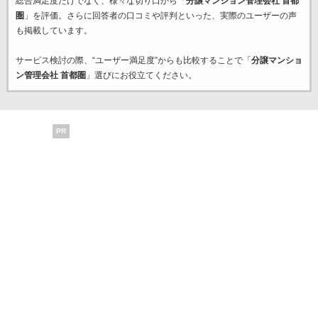
総合満足度だけでなく、様々な切り口から「
分譲マンション管理会社 首都
圏
」を評価。さらに回答者の口コミや評判といった、実際のユーザーの声
も掲載しています。
サービス検討の際、“ユーザー満足度”からも比較することで「
分譲マンショ
ン管理会社 首都圏
」選びにお役立てください。
PR