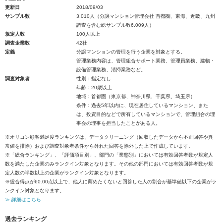
更新日
2018/09/03
サンプル数
3,010人（分譲マンション管理会社 首都圏、東海、近畿、九州
調査を含む総サンプル数6,009人）
規定人数
100人以上
調査企業数
42社
定義
分譲マンションの管理を行う企業を対象とする。
管理業務内容は、管理組合サポート業務、管理員業務、建物・
設備管理業務、清掃業務など。
調査対象者
性別：指定なし
年齢：20歳以上
地域：首都圏（東京都、神奈川県、千葉県、埼玉県）
条件：過去5年以内に、現在居住しているマンション、また
は、投資目的などで所有しているマンションで、管理組合の理
事会の理事を担当したことがある人。
※オリコン顧客満足度ランキングは、データクリーニング（回収したデータから不正回答や異
常値を排除）および調査対象者条件から外れた回答を除外した上で作成しています。
※「総合ランキング」、「評価項目別」、部門の「業態別」においては有効回答者数が規定人
数を満たした企業のみランクイン対象となります。その他の部門においては有効回答者数が規
定人数の半数以上の企業がランクイン対象となります。
※総合得点が60.00点以上で、他人に薦めたくないと回答した人の割合が基準値以下の企業がラ
ンクイン対象となります。
≫ 詳細はこちら
過去ランキング