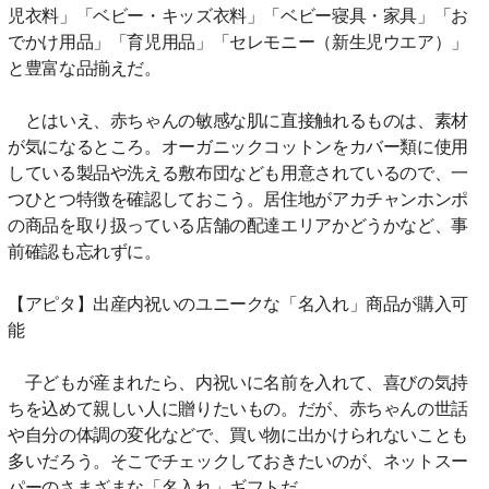
児衣料」「ベビー・キッズ衣料」「ベビー寝具・家具」「お
でかけ用品」「育児用品」「セレモニー（新生児ウエア）」
と豊富な品揃えだ。
とはいえ、赤ちゃんの敏感な肌に直接触れるものは、素材
が気になるところ。オーガニックコットンをカバー類に使用
している製品や洗える敷布団なども用意されているので、一
つひとつ特徴を確認しておこう。居住地がアカチャンホンポ
の商品を取り扱っている店舗の配達エリアかどうかなど、事
前確認も忘れずに。
【アピタ】出産内祝いのユニークな「名入れ」商品が購入可
能
子どもが産まれたら、内祝いに名前を入れて、喜びの気持
ちを込めて親しい人に贈りたいもの。だが、赤ちゃんの世話
や自分の体調の変化などで、買い物に出かけられないことも
多いだろう。そこでチェックしておきたいのが、ネットスー
パーのさまざまな「名入れ」ギフトだ。