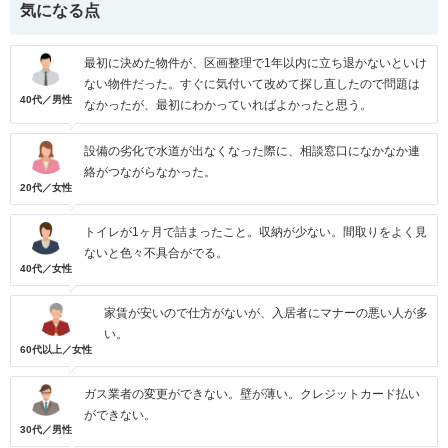
気になる点
最初に決めた物件が、区画整理で1年以内に立ち退かないといけ
ない物件だった。すぐに気付いて改めて探し直したので問題は
40代／男性
なかったが、最初にわかっていればよかったと思う。
設備の劣化で水道が出なくなった際に、相談窓口になかなか連
絡がつながらなかった。
20代／女性
トイレが1ヶ月で詰まったこと。収納が少ない。間取りをよく見
ないと色々不具合がでる。
40代／女性
家賃が安いので仕方がないが、入居者にマナーの悪い人が多
い。
60代以上／女性
ガス業者の変更ができない。壁が薄い。クレジットカード払い
ができない。
30代／男性