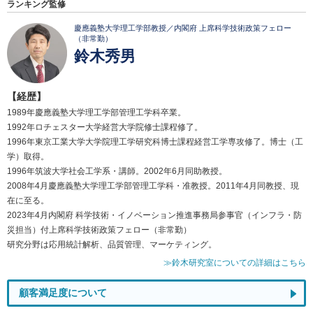
ランキング監修
慶應義塾大学理工学部教授／内閣府 上席科学技術政策フェロー
（非常勤）
鈴木秀男
【経歴】
1989年慶應義塾大学理工学部管理工学科卒業。
1992年ロチェスター大学経営大学院修士課程修了。
1996年東京工業大学大学院理工学研究科博士課程経営工学専攻修了。博士（工
学）取得。
1996年筑波大学社会工学系・講師。2002年6月同助教授。
2008年4月慶應義塾大学理工学部管理工学科・准教授。2011年4月同教授、現
在に至る。
2023年4月内閣府 科学技術・イノベーション推進事務局参事官（インフラ・防
災担当）付上席科学技術政策フェロー（非常勤）
研究分野は応用統計解析、品質管理、マーケティング。
≫鈴木研究室についての詳細はこちら
顧客満足度について