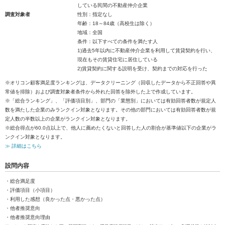
している民間の不動産仲介企業
調査対象者
性別：指定なし
年齢：18～84歳（高校生は除く）
地域：全国
条件：以下すべての条件を満たす人
1)過去5年以内に不動産仲介企業を利用して賃貸契約を行い、
現在もその賃貸住宅に居住している
2)賃貸契約に関する説明を受け、契約までの対応を行った
※オリコン顧客満足度ランキングは、データクリーニング（回収したデータから不正回答や異
常値を排除）および調査対象者条件から外れた回答を除外した上で作成しています。
※「総合ランキング」、「評価項目別」、部門の「業態別」においては有効回答者数が規定人
数を満たした企業のみランクイン対象となります。その他の部門においては有効回答者数が規
定人数の半数以上の企業がランクイン対象となります。
※総合得点が60.0点以上で、他人に薦めたくないと回答した人の割合が基準値以下の企業がラ
ンクイン対象となります。
≫ 詳細はこちら
設問内容
・総合満足度
・評価項目（小項目）
・利用した感想（良かった点・悪かった点）
・他者推奨意向
・他者推奨意向理由