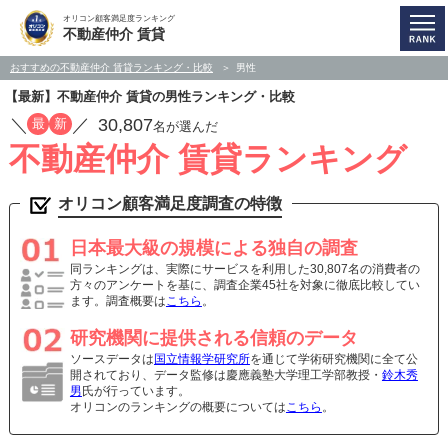
オリコン顧客満足度ランキング
不動産仲介 賃貸
おすすめの不動産仲介 賃貸ランキング・比較
男性
【最新】不動産仲介 賃貸の男性ランキング・比較
／
／
30,807
最
新
名が選んだ
不動産仲介 賃貸ランキング
オリコン顧客満足度調査の特徴
日本最大級の規模による独自の調査
同ランキングは、実際にサービスを利用した30,807名の消費者の
方々のアンケートを基に、調査企業45社を対象に徹底比較してい
ます。調査概要は
こちら
。
研究機関に提供される信頼のデータ
ソースデータは
国立情報学研究所
を通じて学術研究機関に全て公
開されており、データ監修は慶應義塾大学理工学部教授・
鈴木秀
男
氏が行っています。
オリコンのランキングの概要については
こちら
。