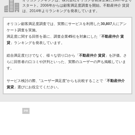
オリコンランキングは、株式会社オリコンを前身企業に1967年より
スタート。2006年からは顧客満足度調査を開始。不動産仲介 賃貸
は、2014年よりランキングを発表しています。
オリコン顧客満足度調査では、実際にサービスを利用した
30,807
人にアン
ケート調査を実施。
満足度に関する回答を基に、調査企業
45
社を対象にした「
不動産仲介 賃
貸
」ランキングを発表しています。
総合満足度だけでなく、様々な切り口から「
不動産仲介 賃貸
」を評価。さ
らに回答者の口コミや評判といった、実際のユーザーの声も掲載していま
す。
サービス検討の際、“ユーザー満足度”からも比較することで「
不動産仲介
賃貸
」選びにお役立てください。
PR