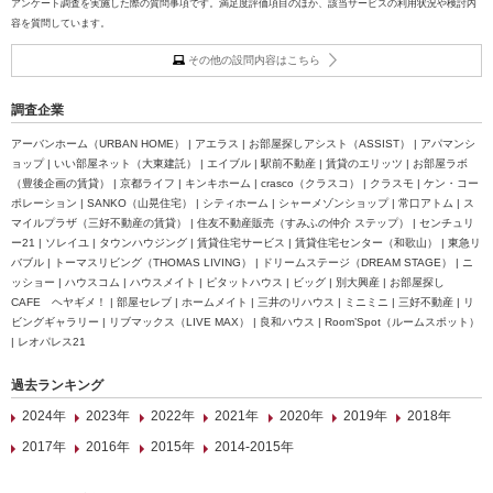
アンケート調査を実施した際の質問事項です。満足度評価項目のほか、該当サービスの利用状況や検討内
容を質問しています。
その他の設問内容はこちら
調査企業
アーバンホーム（URBAN HOME） | アエラス | お部屋探しアシスト（ASSIST） | アパマンシ
ョップ | いい部屋ネット（大東建託） | エイブル | 駅前不動産 | 賃貸のエリッツ | お部屋ラボ
（豊後企画の賃貸） | 京都ライフ | キンキホーム | crasco（クラスコ） | クラスモ | ケン・コー
ポレーション | SANKO（山晃住宅） | シティホーム | シャーメゾンショップ | 常口アトム | ス
マイルプラザ（三好不動産の賃貸） | 住友不動産販売（すみふの仲介 ステップ） | センチュリ
ー21 | ソレイユ | タウンハウジング | 賃貸住宅サービス | 賃貸住宅センター（和歌山） | 東急リ
バブル | トーマスリビング（THOMAS LIVING） | ドリームステージ（DREAM STAGE） | ニ
ッショー | ハウスコム | ハウスメイト | ピタットハウス | ビッグ | 別大興産 | お部屋探し
CAFE ヘヤギメ！ | 部屋セレブ | ホームメイト | 三井のリハウス | ミニミニ | 三好不動産 | リ
ビングギャラリー | リブマックス（LIVE MAX） | 良和ハウス | Room’Spot（ルームスポット）
| レオパレス21
過去ランキング
2024年
2023年
2022年
2021年
2020年
2019年
2018年
2017年
2016年
2015年
2014-2015年