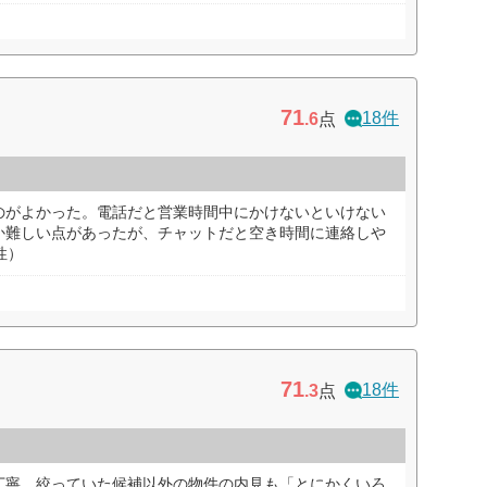
71
18件
.6
点
のがよかった。電話だと営業時間中にかけないといけない
か難しい点があったが、チャットだと空き時間に連絡しや
性）
71
18件
.3
点
丁寧。絞っていた候補以外の物件の内見も「とにかくいろ