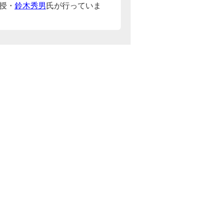
授・
鈴木秀男
氏が行っていま