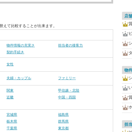
店
び替えて比較することが出来ます。
物件情報の充実さ
担当者の接客力
契約手続き
女性
物
夫婦・カップル
ファミリー
関東
甲信越・北陸
近畿
中国・四国
宮城県
福島県
栃木県
群馬県
担
千葉県
東京都