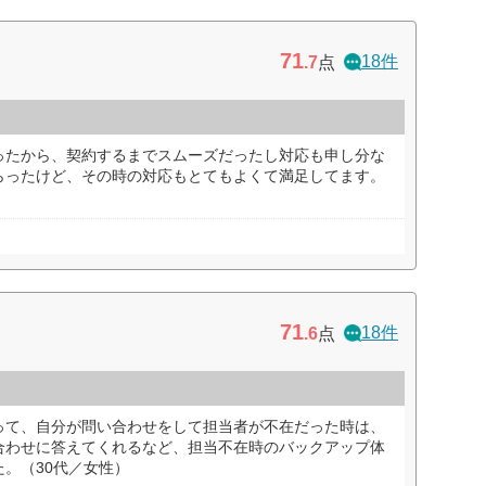
71
18件
.7
点
ったから、契約するまでスムーズだったし対応も申し分な
らったけど、その時の対応もとてもよくて満足してます。
71
18件
.6
点
って、自分が問い合わせをして担当者が不在だった時は、
合わせに答えてくれるなど、担当不在時のバックアップ体
。（30代／女性）