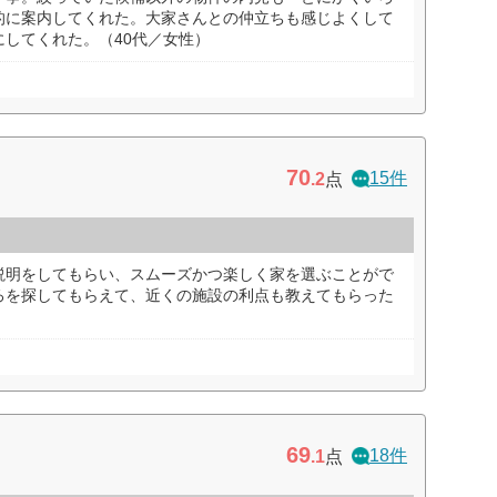
的に案内してくれた。大家さんとの仲立ちも感じよくして
してくれた。（40代／女性）
70
15件
.2
点
説明をしてもらい、スムーズかつ楽しく家を選ぶことがで
ろを探してもらえて、近くの施設の利点も教えてもらった
69
18件
.1
点