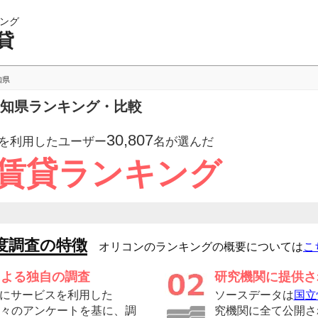
ング
貸
知県
愛知県ランキング・比較
30,807
を利用したユーザー
名が選んだ
 賃貸ランキング
度調査の特徴
オリコンのランキングの概要については
こ
による独自の調査
研究機関に提供さ
にサービスを利用した
ソースデータは
国立
の方々のアンケートを基に、調
究機関に全て公開さ